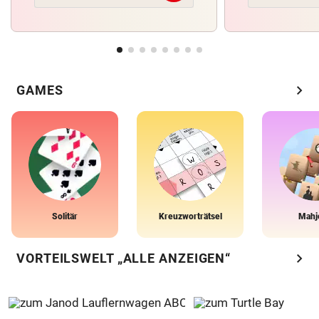
chevron_right
GAMES
Solitär
Kreuzworträtsel
Mahj
chevron_right
VORTEILSWELT „ALLE ANZEIGEN“