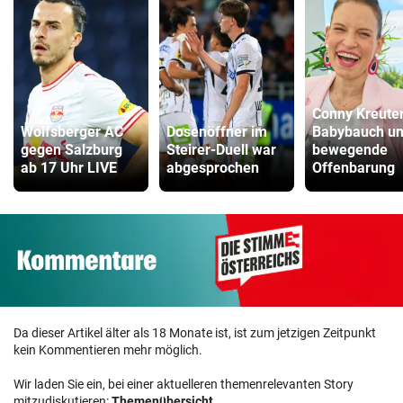
Conny Kreuter
Wolfsberger AC
Dosenöffner im
Babybauch u
gegen Salzburg
Steirer-Duell war
bewegende
ab 17 Uhr LIVE
abgesprochen
Offenbarung
Da dieser Artikel älter als 18 Monate ist, ist zum jetzigen Zeitpunkt
kein Kommentieren mehr möglich.
Wir laden Sie ein, bei einer aktuelleren themenrelevanten Story
mitzudiskutieren:
Themenübersicht
.