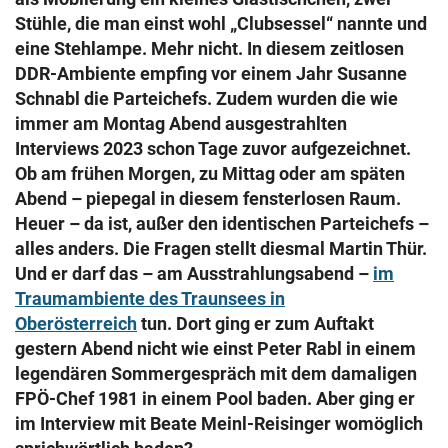
© Krone Multimedia GmbH & Co KG 2026
Stühle, die man einst wohl „Clubsessel“ nannte und
Muthgasse 2, 1190 Wien
eine Stehlampe. Mehr nicht. In diesem zeitlosen
DDR-Ambiente empfing vor einem Jahr Susanne
Schnabl die Parteichefs. Zudem wurden die wie
immer am Montag Abend ausgestrahlten
Interviews 2023 schon Tage zuvor aufgezeichnet.
Ob am frühen Morgen, zu Mittag oder am späten
Abend – piepegal in diesem fensterlosen Raum.
Heuer – da ist, außer den identischen Parteichefs –
alles anders. Die Fragen stellt diesmal Martin Thür.
Und er darf das – am Ausstrahlungsabend –
im
Traumambiente des Traunsees in
Oberösterreich
tun. Dort ging er zum Auftakt
gestern Abend nicht wie einst Peter Rabl in einem
legendären Sommergespräch mit dem damaligen
FPÖ-Chef 1981 in einem Pool baden. Aber ging er
im Interview mit Beate Meinl-Reisinger womöglich