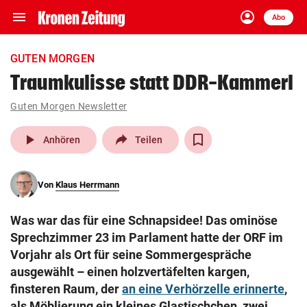
menu
account_circle
Navigation
Anmelden
Abo
close
Schließen
ein-/ausklappen
GUTEN MORGEN
Abonnieren
Traumkulisse statt DDR-Kammerl
account_circle
arrow_right
Guten Morgen Newsletter
Anmelden
play_arrow
Anhören
Teilen
pin_drop
arrow_right
Bundesland auswäh
Wien
bookmark
Von
Klaus Herrmann
Merkliste
Was war das für eine Schnapsidee! Das ominöse
Suchbegriff
Sprechzimmer 23 im Parlament hatte der ORF im
search
eingeben
Vorjahr als Ort für seine Sommergespräche
ausgewählt – einen holzvertäfelten kargen,
finsteren Raum, der
an eine Verhörzelle erinnerte
,
als Möblierung ein kleines Glastischchen, zwei