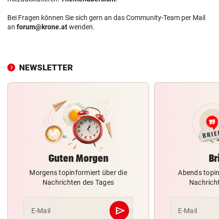
Bei Fragen können Sie sich gern an das Community-Team per Mail
an
forum@krone.at
wenden.
NEWSLETTER
Guten Morgen
Br
Morgens topinformiert über die
Abends topin
Nachrichten des Tages
Nachrich
send
E-Mail
E-Mail
Abschicken