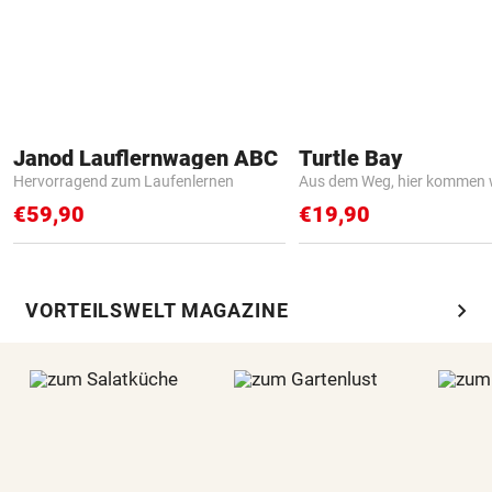
Janod Lauflernwagen ABC
Turtle Bay
Hervorragend zum Laufenlernen
Aus dem Weg, hier kommen w
€59,90
€19,90
chevron_right
VORTEILSWELT MAGAZINE