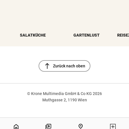
SALATKÜCHE
GARTENLUST
REISE
north
Zurück nach oben
© Krone Multimedia GmbH & Co KG 2026
Muthgasse 2, 1190 Wien
NaN%
home
pin_drop