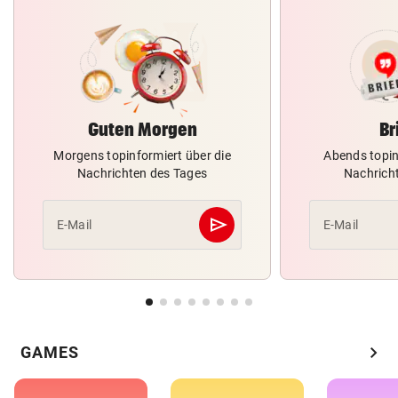
Guten Morgen
Br
Morgens topinformiert über die
Abends topin
Nachrichten des Tages
Nachrich
send
E-Mail
E-Mail
Abschicken
chevron_right
GAMES