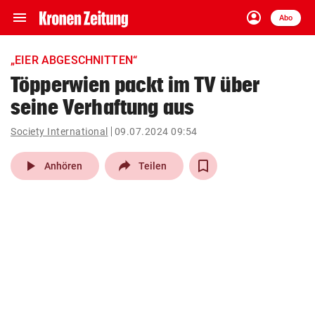
menu
account_circle
Navigation
Anmelden
Abo
close
Schließen
ein-/ausklappen
„EIER ABGESCHNITTEN“
Abonnieren
Töpperwien packt im TV über
seine Verhaftung aus
account_circle
arrow_right
Anmelden
Society International
09.07.2024 09:54
pin_drop
arrow_right
Bundesland auswäh
Wien
play_arrow
Anhören
Teilen
bookmark
Merkliste
Suchbegriff
search
eingeben