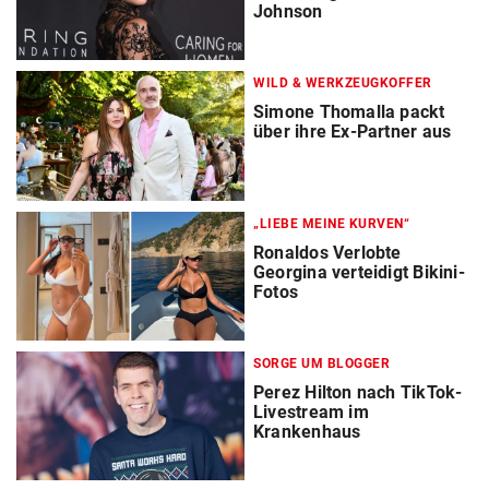
Johnson
WILD & WERKZEUGKOFFER
Simone Thomalla packt
über ihre Ex-Partner aus
„LIEBE MEINE KURVEN“
Ronaldos Verlobte
Georgina verteidigt Bikini-
Fotos
SORGE UM BLOGGER
Perez Hilton nach TikTok-
Livestream im
Krankenhaus