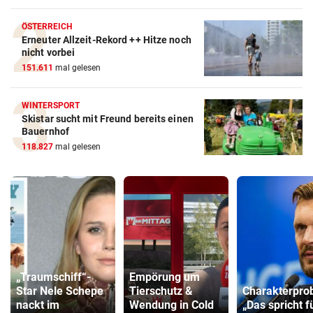
ÖSTERREICH
Erneuter Allzeit-Rekord ++ Hitze noch
nicht vorbei
151.611
mal gelesen
WINTERSPORT
Skistar sucht mit Freund bereits einen
Bauernhof
118.827
mal gelesen
„Traumschiff“-
Empörung um
Star Nele Schepe
Tierschutz &
Charakterpro
nackt im
Wendung in Cold
„Das spricht f