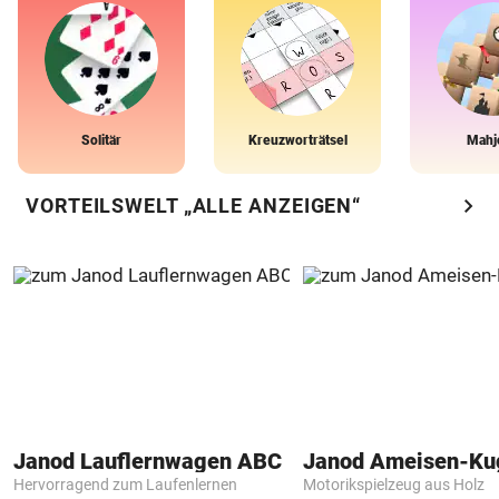
Solitär
Kreuzworträtsel
Mahj
chevron_right
VORTEILSWELT „ALLE ANZEIGEN“
Janod Lauflernwagen ABC
Janod Ameisen-Ku
Hervorragend zum Laufenlernen
Motorikspielzeug aus Holz