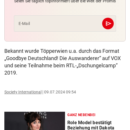
Seien Sie täglich topinformiert über die Welt der Promis
send
E-Mail
Abschicken
Bekannt wurde Töpperwien u.a. durch das Format
„Goodbye Deutschland! Die Auswanderer“ auf VOX
und seine Teilnahme beim RTL-„Dschungelcamp“
2019.
Society International
09.07.2024 09:54
GANZ NEBENBEI
Role Model bestätigt
Beziehung mit Dakota