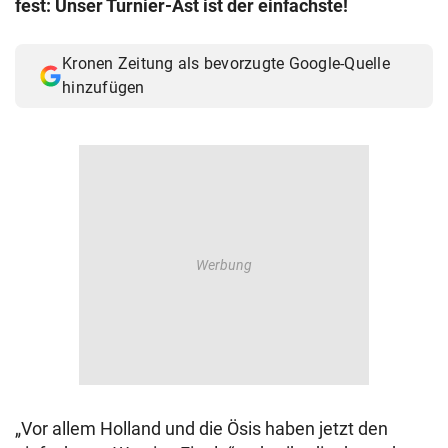
fest: Unser Turnier-Ast ist der einfachste!
© Krone Multimedia GmbH & Co KG 2026
Muthgasse 2, 1190 Wien
Kronen Zeitung als bevorzugte Google-Quelle
hinzufügen
„Vor allem Holland und die Ösis haben jetzt den