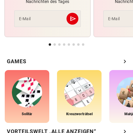
Nachrichten des Tages
Nachrich
send
E-Mail
E-Mail
Abschicken
chevron_right
GAMES
Solitär
Kreuzworträtsel
Mahj
chevron_right
VORTEILSWELT „ALLE ANZEIGEN“