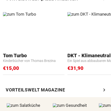
Tom Turbo
Kinderbücher von Thomas Brezina
Ein Spiel aus abbaubaren Ma
€15,00
€31,90
chevron_right
VORTEILSWELT MAGAZINE