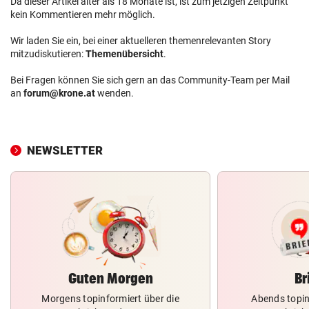
Da dieser Artikel älter als 18 Monate ist, ist zum jetzigen Zeitpunkt
kein Kommentieren mehr möglich.
Wir laden Sie ein, bei einer aktuelleren themenrelevanten Story
mitzudiskutieren:
Themenübersicht
.
Bei Fragen können Sie sich gern an das Community-Team per Mail
an
forum@krone.at
wenden.
NEWSLETTER
Guten Morgen
Br
Morgens topinformiert über die
Abends topin