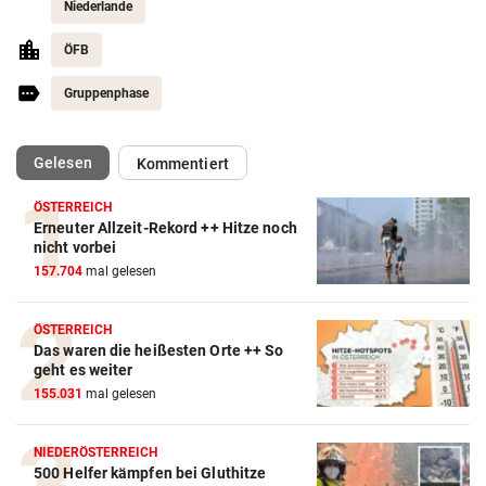
Niederlande
ÖFB
Gruppenphase
(ausgewählt)
Gelesen
Kommentiert
ÖSTERREICH
Erneuter Allzeit-Rekord ++ Hitze noch
Action-Cam Vergleich
nicht vorbei
157.704
mal gelesen
ZUM VERGLEICH
Crosstrainer Vergleich
ÖSTERREICH
Das waren die heißesten Orte ++ So
ZUM VERGLEICH
geht es weiter
155.031
mal gelesen
E-Bike Vergleich
ZUM VERGLEICH
NIEDERÖSTERREICH
500 Helfer kämpfen bei Gluthitze
Elektro-Scooter Vergleich