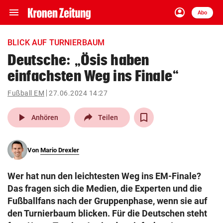
menu
account_circle
Navigation
Anmelden
Abo
close
Schließen
ein-/ausklappen
BLICK AUF TURNIERBAUM
Abonnieren
Deutsche: „Ösis haben
einfachsten Weg ins Finale“
account_circle
arrow_right
Anmelden
Fußball EM
27.06.2024 14:27
pin_drop
arrow_right
Bundesland auswäh
Wien
play_arrow
Anhören
Teilen
bookmark
Merkliste
Von
Mario Drexler
Suchbegriff
search
Wer hat nun den leichtesten Weg ins EM-Finale?
eingeben
Das fragen sich die Medien, die Experten und die
Fußballfans nach der Gruppenphase, wenn sie auf
den Turnierbaum blicken. Für die Deutschen steht