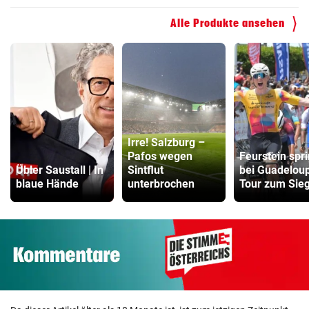
Alle Produkte ansehen
Irre! Salzburg –
Pafos wegen
Feurstein spri
Übler Saustall | In
Sintflut
bei Guadelou
blaue Hände
unterbrochen
Tour zum Sie