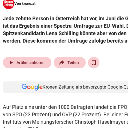
Von
krone.at
© Krone Multimedia GmbH & Co KG 2026
Muthgasse 2, 1190 Wien
Jede zehnte Person in Österreich hat vor, im Juni die
ist das Ergebnis einer Spectra-Umfrage zur EU-Wahl. D
Spitzenkandidatin Lena Schilling könnte aber von den
werden. Diese kommen der Umfrage zufolge bereits au
play_arrow
Artikel anhören
Teilen
Kronen Zeitung als bevorzugte Google-Q
Auf Platz eins unter den 1000 Befragten landet die FPÖ 
von SPÖ (23 Prozent) und ÖVP (22 Prozent). Bei einer 
Instituts von Meinungsforscher Christoph Haselmayer 