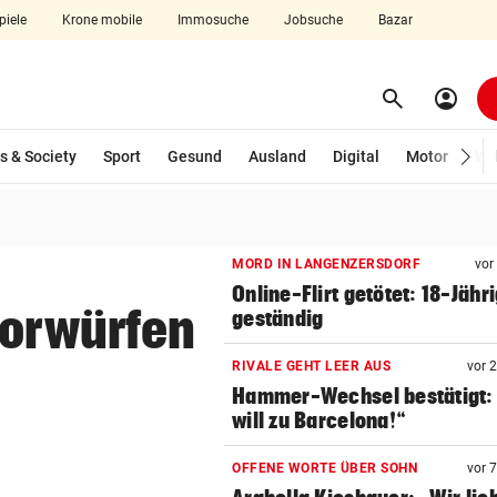
piele
Krone mobile
Immosuche
Jobsuche
Bazar
search
account_circle
Menü aufklappen
Suchen
wählt)
s & Society
Sport
Gesund
Ausland
Digital
Motor
Wir
len
MORD IN LANGENZERSDORF
vor
Online-Flirt getötet: 18-Jähr
Vorwürfen
geständig
RIVALE GEHT LEER AUS
vor 
Hammer-Wechsel bestätigt: 
will zu Barcelona!“
OFFENE WORTE ÜBER SOHN
vor 