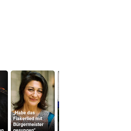
„Habe das
Fiakerlied mit
Starkoch Lafer
Kanzler em
Bürgermeister
kann’s nicht
mit Sager 
en
gesungen“
lassen
Kinderbetr