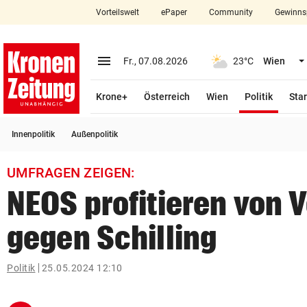
Vorteilswelt
ePaper
Community
Gewinns
close
Schließen
menu
Menü aufklappen
Fr., 07.08.2026
23°C
Wien
Abonnieren
(ausge
Krone+
Österreich
Wien
Politik
Star
account_circle
arrow_right
Anmelden
Innenpolitik
Außenpolitik
pin_drop
arrow_right
Bundesland auswäh
Wien
UMFRAGEN ZEIGEN:
bookmark
Merkliste
NEOS profitieren von 
gegen Schilling
Suchbegriff
search
eingeben
Politik
25.05.2024 12:10