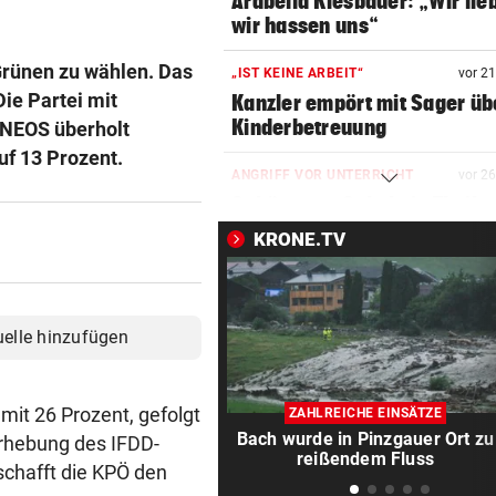
Arabella Kiesbauer: „Wir lie
wir hassen uns“
 Grünen zu wählen. Das
„IST KEINE ARBEIT“
vor 2
ie Partei mit
Kanzler empört mit Sager üb
Kinderbetreuung
 NEOS überholt
f 13 Prozent.
ANGRIFF VOR UNTERRICHT
vor 2
Schüsse an Schule in Thaila
Mehrere Todesopfer
KRONE.TV
RÄTSELHAFTER FALL
vor 4
Hantavirus bei Frankreich-T
entdeckt
uelle hinzufügen
DER SCHNEE GEHT AUS
vor 4
Hitzewelle: Nächstes
mit 26 Prozent, gefolgt
ZAHLREICHE EINSÄTZE
Sommerskigebiet schließt
Bach wurde in Pinzgauer Ort zu
Erhebung des IFDD-
reißendem Fluss
schafft die KPÖ den
VON HOF VERSCHWUNDEN
vor 4