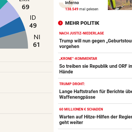
Inferno
Meryl Streep singt Geri Halli
138.549
mal gelesen
süßes Ständchen
MEHR POLITIK
NACH HARTEM KAMPF
vor 5
Erstmals seit April: Schwärzl
NACH JUSTIZ-NIEDERLAGE
Viertelfinale
Trump will nun gegen „Geburtsto
vorgehen
NACH RIESENSKANDAL
„KRONE“-KOMMENTAR
Gift in Babymilch: Ermittlun
So treiben sie Republik und ORF i
auch in Österreich
Hände
VEREHRUNG STATT KRITIK
TRUMP DROHT:
Großer Verband stärkt weite
Lange Haftstrafen für Berichte üb
FIFA-Boss Infantino
Waffenengpässe
DER MORGEN DANACH
60 MILLIONEN € SCHADEN
Verheerende Unwetter richt
Warten auf Hitze-Hilfen der Regie
massive Schäden an
geht weiter