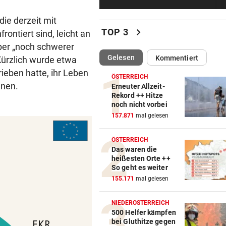
Vermisstes Kätzchen-Quartet
wieder vereint
die derzeit mit
chevron_right
TOP 3
ontiert sind, leicht an
KLIMA UND KRAFTWERK
vor 5
ber „noch schwerer
Zu wenig Wasser: Kanu-Pion
(ausgewählt)
Gelesen
Kommentiert
Kürzlich wurde etwa
erhebt Vorwürfe
rieben hatte, ihr Leben
ÖSTERREICH
ünen.
STRAFTÄTER RASTETE AUS
vor 5
Erneuter Allzeit-
Rekord ++ Hitze
Bei Abschiebeversuch mit H
noch nicht vorbei
Ansteckung gedroht
157.871
mal gelesen
GAK-TRAINER BRENNT:
vor 5
ÖSTERREICH
„Wir wollen unsere Heimseri
Das waren die
ausbauen, egal wie!“
heißesten Orte ++
So geht es weiter
„NIX DAMIT ZU TUN“
vor 5
155.171
mal gelesen
Tiroler WK-Chefin wegen
Kündigung vor Gericht
NIEDERÖSTERREICH
500 Helfer kämpfen
bei Gluthitze gegen
„BESTES GESCHENK“
vor 5