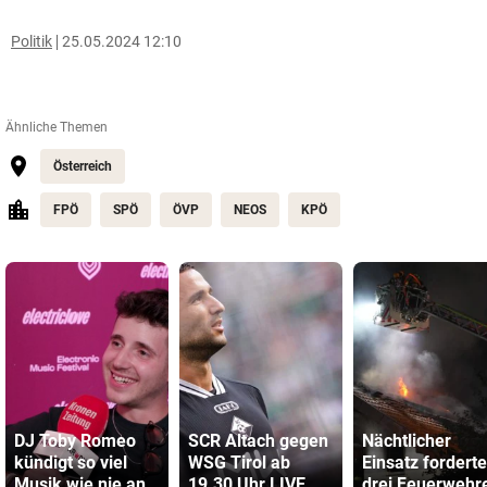
Politik
25.05.2024 12:10
Ähnliche Themen
Österreich
FPÖ
SPÖ
ÖVP
NEOS
KPÖ
DJ Toby Romeo
SCR Altach gegen
Nächtlicher
kündigt so viel
WSG Tirol ab
Einsatz forderte
Musik wie nie an
19.30 Uhr LIVE
drei Feuerwehr