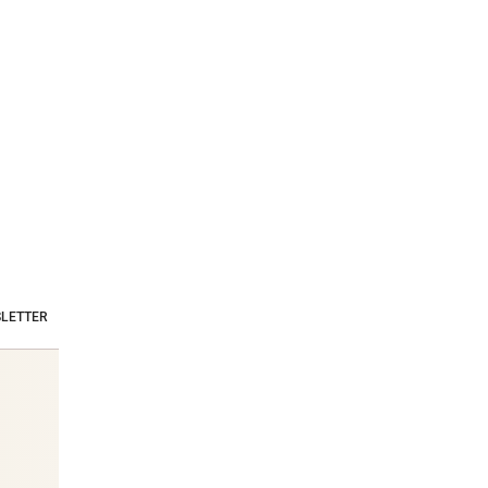
LETTER
Stars & Society News