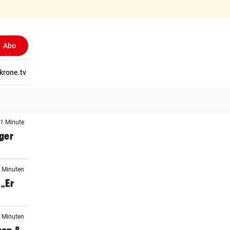
Abo
tschaft
krone.tv
Wissen
Gericht
Kolumnen
Freizeit
Reise
Ti
 1 Minute
iger
2 Minuten
„Er
7 Minuten