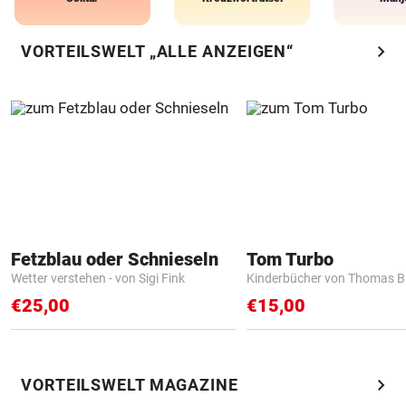
chevron_right
VORTEILSWELT „ALLE ANZEIGEN“
Fetzblau oder Schnieseln
Tom Turbo
Wetter verstehen - von Sigi Fink
Kinderbücher von Thomas B
€25,00
€15,00
chevron_right
VORTEILSWELT MAGAZINE