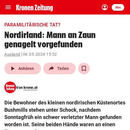
menu
account_circle
Navigation
Anmelden
Abo
close
Schließen
ein-/ausklappen
PARAMILITÄRISCHE TAT?
Abonnieren
Nordirland: Mann an Zaun
genagelt vorgefunden
account_circle
arrow_right
Anmelden
Ausland
06.05.2024 15:52
pin_drop
arrow_right
Bundesland auswäh
Wien
play_arrow
Anhören
Teilen
bookmark
Merkliste
Von
krone.at
Suchbegriff
search
Die Bewohner des kleinen nordirischen Küstenortes
eingeben
Bushmills stehen unter Schock, nachdem
Sonntagfrüh ein schwer verletzter Mann gefunden
worden ist. Seine beiden Hände waren an einen