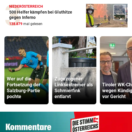
NIEDERÖSTERREICH
500 Helfer kämpfen bei Gluthitze
gegen Inferno
138.879
mal gelesen
Wer auf die
Zugezogener
Fortsetzung der
Linksextremer als
Tiroler WK-Ch
Salzburg-Partie
Schmierfink
wegen Kündi
pochte
entlarvt
vor Gericht