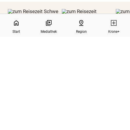
NaN%
home
pin_drop
Start
Mediathek
Region
Krone+
REISEZEIT SCHWEIZ
REISEZEIT
north
Zurück nach oben