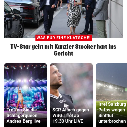
WAS FÜR EINE KLATSCHE!
TV-Star geht mit Kanzler Stocker hart ins
Gericht
Irre! Salzburg
Treffen Sie die
SCR Altach gegen
Pafos wegen
Schlagerqueen
WSG Tirol ab
Sintflut
Andrea Berg live
19.30 Uhr LIVE
unterbrochen