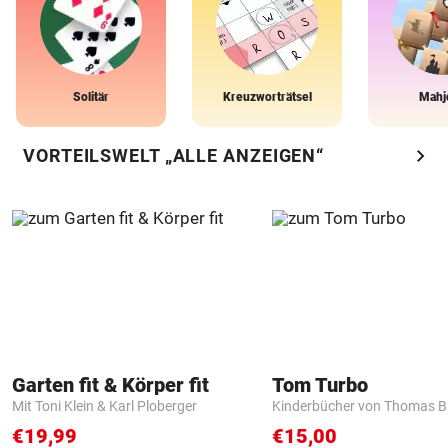
Solitär
Kreuzworträtsel
Mahj
chevron_right
VORTEILSWELT „ALLE ANZEIGEN“
Garten fit & Körper fit
Tom Turbo
Mit Toni Klein & Karl Ploberger
Kinderbücher von Thomas B
€19,99
€15,00