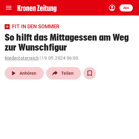
menu
account_circle
Navigation
Anmelden
Abo
close
Schließen
ein-/ausklappen
FIT IN DEN SOMMER
Abonnieren
So hilft das Mittagessen am Weg
zur Wunschfigur
account_circle
arrow_right
Anmelden
Niederösterreich
19.05.2024 06:00
pin_drop
arrow_right
Bundesland auswäh
Wien
play_arrow
Anhören
Teilen
bookmark
Merkliste
Suchbegriff
search
eingeben