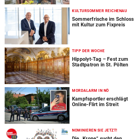
KULTURSOMMER REICHENAU
Sommerfrische im Schloss
mit Kultur zum Fixpreis
TIPP DER WOCHE
Hippolyt-Tag – Fest zum
Stadtpatron in St. Pölten
MORDALARM IN NÖ
Kampfsportler erschlägt
Online-Flirt im Streit
NOMINIEREN SIE JETZT!
Die „Krone“ sucht den