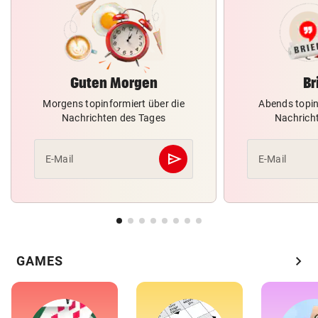
Guten Morgen
Br
Morgens topinformiert über die
Abends topin
Nachrichten des Tages
Nachrich
send
E-Mail
E-Mail
Abschicken
chevron_right
GAMES