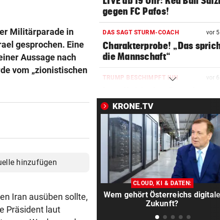
LIVE ab 19 Uhr: Red Bull Sal
gegen FC Pafos!
er Militärparade in
DAS SAGT STURM-COACH
vor 
srael gesprochen. Eine
Charakterprobe! „Das sprich
die Mannschaft“
seiner Aussage nach
de vom „zionistischen
TRUMP BESCHIMPFT IHN
vor 
Israelkritischer Demokrat
triumphiert bei Vorwahl
KRONE.TV
WIEDERHOLUNGSTÄTER
vor 
Nach Eklat: Sperre gegen S
Eto‘o aufgehoben
uelle hinzufügen
REGEN IM ANMARSCH
vor 
Wie sich das Wetter nach de
CLOUD, KI & DATEN:
Rekord-Hitze umstellt
Wem gehört Österreichs digital
en Iran ausüben sollte,
Zukunft?
he Präsident laut
CHAMPIONS-LEAGUE-QUALI
vor 