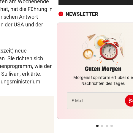
ndeten am Wochenende
Sturm Graz bei Fenerbahce
at, hat die Führung in
Istanbul ohne Chance
NEWSLETTER
tärischen Antwort
MIT BOJE GEFUNDEN
vor 
n der USA und der
Pensionistin starb beim
Schwimmen im Wallersee
szeit) neue
FRÜCHTL „NEUER ZWEIER“
vor 
 Sie richten sich
Red Bull Salzburg hat neuen
Tormann gefunden
hnenprogramm, wie der
Guten Morgen
ullivan, erklärte.
Morgens topinformiert über die
AM WEG ZUR WILDSPITZE
vor 
igungsministerium
Nachrichten des Tages
Bergsteiger stürzte 20 Meter
Gletscherspalte ab
se
E-Mail
CLOUD, KI & DATEN:
vor 
Wem gehört Österreichs digi
Zukunft?
FÖHRENWALD IN FLAMMEN
vor 