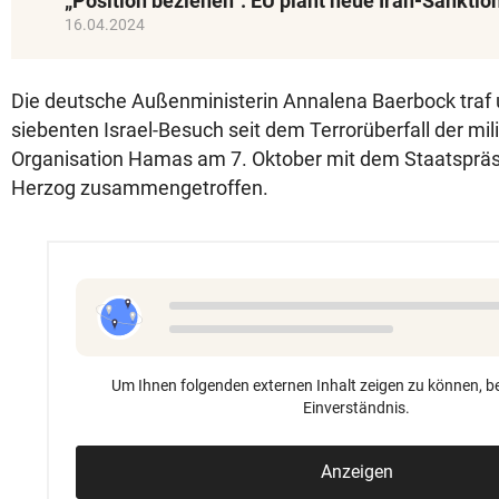
„Position beziehen“: EU plant neue Iran-Sanktio
16.04.2024
Die deutsche Außenministerin Annalena Baerbock traf 
siebenten Israel-Besuch seit dem Terrorüberfall der mil
Organisation Hamas am 7. Oktober mit dem Staatspräs
Herzog zusammengetroffen.
Um Ihnen folgenden externen Inhalt zeigen zu können, be
Einverständnis.
Anzeigen