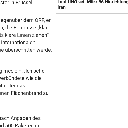
Laut UNO seit März 56 Hinrichtun
er in Brüssel.
Iran
 gegenüber dem ORF, er
en, die EU müsse „klar
s klare Linien ziehen“,
 internationalen
ie überschritten werde,
gimes ein: „Ich sehe
Verbündete wie die
t unter das
einen Flächenbrand zu
 nach Angaben des
und 500 Raketen und