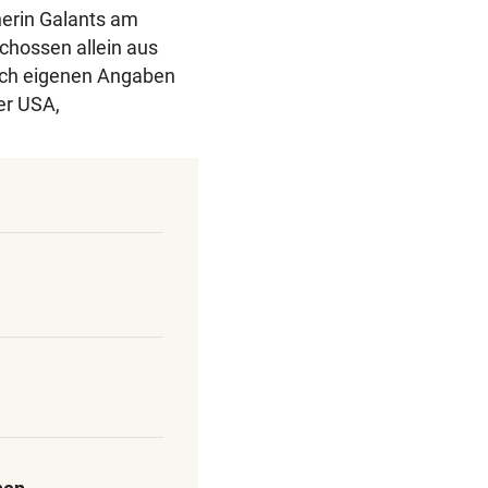
herin Galants am
chossen allein aus
nach eigenen Angaben
der USA,