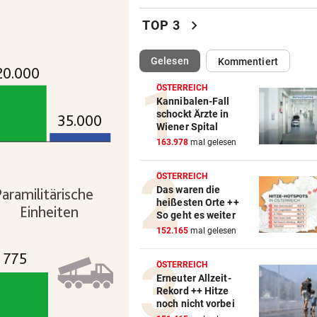
500 Helfer kämpfen bei Gluth
chevron_right
TOP 3
gegen Inferno
(ausgewählt)
Gelesen
Kommentiert
BEI RONALDINHO-BESUCH
vor 
Nächster Brasilien-Star ko
ÖSTERREICH
den Wörthersee
Kannibalen-Fall
schockt Ärzte in
Wiener Spital
DANK MEGA-ABLÖSE
vor 
163.978
mal gelesen
Ex-Salzburg-Coach überni
Premier-League-Klub
ÖSTERREICH
Das waren die
CHAMPIONS-LEAGUE-QUALI
vor 
heißesten Orte ++
Darum spielte Sturm Graz o
So geht es weiter
Brustsponsor
152.165
mal gelesen
„KRONE“-INTERVIEW
vor 
ÖSTERREICH
Sabrina Setlur: „Mein Weg w
Erneuter Allzeit-
Rekord ++ Hitze
hart, aber ehrlich“
noch nicht vorbei