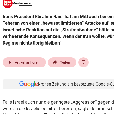
Von
krone.at
© Krone Multimedia GmbH & Co KG 2026
Muthgasse 2, 1190 Wien
Irans Präsident Ebrahim Raisi hat am Mittwoch bei ein
Teheran von einer „bewusst limitierten“ Attacke auf I
israelische Reaktion auf die „Strafmaßnahme“ hätte 
verheerende Konsequenzen. Wenn der Iran wollte, wür
Regime nichts übrig bleiben“.
play_arrow
Artikel anhören
Teilen
Kronen Zeitung als bevorzugte Google-Q
Falls Israel auch nur die geringste „Aggression“ gegen d
würden die Israelis es bitter bereuen, sagte der iranisc