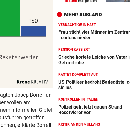
151.465
mal gelesen
CHAMPIONS-LEAGUE-QUALI
vor 
Tor-Spektakel! St. Pölten be
MEHR AUSLAND
Young Boys Bern
VERDÄCHTIGE IN HAFT
WILDE FAHRT DURCH WIEN
vor 
Frau sticht vier Männer im Zentr
Mann floh nach Unfall einfac
Londons nieder
Mit Schuss gestoppt
PENSION KASSIERT
MIT FORSCHER UNTERWEGS
vor 
Grieche hortete Leiche von Vater i
Gefriertruhe
Bundespräsident zeigt: So
dramatisch ist die Lage
RASTET KOMPLETT AUS
US-Politiker bedroht Badegäste, g
sie los
agten Josep Borrell an
KONTROLLEN IN ITALIEN
ber wollen am
Polizei geht jetzt gegen Strand-
inem informellen Gipfel
Reservierer vor
nausfuhren getroffen
ohnen, erklärte Borrell
KRITIK AN DEN MULLAHS