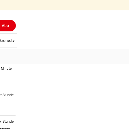
Abo
tschaft
krone.tv
Wissen
Gericht
Kolumnen
Freizeit
Reise
Ti
3 Minuten
er Stunde
er Stunde