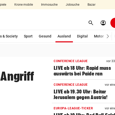
piele
Krone mobile
Immosuche
Jobsuche
Bazar
search
account_circle
Menü aufklappen
Suchen
(ausgewählt)
s & Society
Sport
Gesund
Ausland
Digital
Motor
Wir
len
CONFERENCE LEAGUE
vor 3
LIVE ab 18 Uhr: Rapid muss
Angriff
auswärts bei Paide ran
CONFERENCE LEAGUE
vor ein
LIVE ab 19.30 Uhr: Beitar
Jerusalem gegen Austria!
EUROPA-LEAGUE-TICKER
vor ein