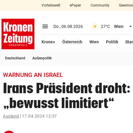
Vorteilswelt
ePaper
Community
Gewinns
close
Schließen
menu
Menü aufklappen
Do., 06.08.2026
27°C
Wien
Abonnieren
Krone+
Österreich
Wien
Politik
Star
account_circle
arrow_right
Anmelden
Deutschland
Außenpolitk
pin_drop
arrow_right
Bundesland auswäh
Wien
WARNUNG AN ISRAEL
bookmark
Merkliste
Irans Präsident droht: 
„bewusst limitiert“
Suchbegriff
search
eingeben
Ausland
17.04.2024 12:37