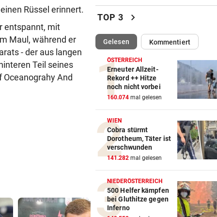
inen Rüssel erinnert.
Luxus am Meer! Sabalenka
chevron_right
TOP 3
gewährt private Einblicke
r entspannt, mit
em Maul, während er
(ausgewählt)
Gelesen
Kommentiert
„IHR SEID DER HAMMER!“
vor 
arats - der aus langen
Feuerwehr befreite Kalb aus
ÖSTERREICH
interen Teil seines
misslicher Lage
Erneuter Allzeit-
 of Oceanograhy And
Rekord ++ Hitze
noch nicht vorbei
FUSSBALL-FANS FEIERN
vor 
160.074
mal gelesen
Hochgefühle dank Comebac
eines Kult-Sponsors
WIEN
Cobra stürmt
LIEFERING VERLIERT
vor 
Dorotheum, Täter ist
Enttäuschende Zweitliga-
verschwunden
Rückkehr nach Grödig
141.282
mal gelesen
2. LIGA – 2. RUNDE
vor 
NIEDERÖSTERREICH
Fehlstart komplett! Nächste 
500 Helfer kämpfen
bei Gluthitze gegen
für St. Pölten
Inferno