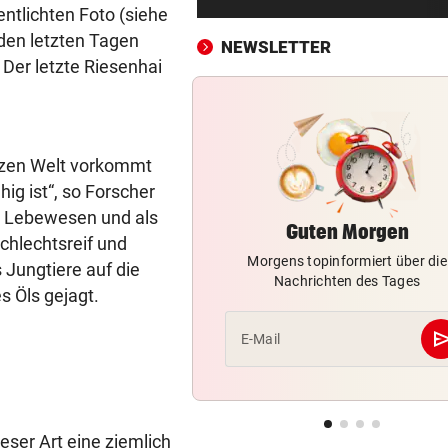
Brasilien-Legende schockt 
ntlichten Foto (siehe
mit Mallet-Finger
den letzten Tagen
NEWSLETTER
 Der letzte Riesenhai
KIND UND PARTNER TOT
vor 
Traktor-Unglück: Mutter (36
meldet sich zu Wort
anzen Welt vorkommt
STRATEGIE FEHLT
vor 
g ist“, so Forscher
Schutz vor Drohnen? Österr
e Lebewesen und als
hat keinen Plan
Guten Morgen
chlechtsreif und
Morgens topinformiert über die
LÄNDLE-KICKER SIEGEN
vor 
 Jungtiere auf die
Nachrichten des Tages
3:1 nach 0:1! Altach dreht De
s Öls gejagt.
gegen WSG Tirol
se
E-Mail
KRITIK AUS POLITIK
vor 
Theater stellt Planschbecke
300.000 Euro auf
eser Art eine ziemlich
NACH WIEN AUF MYKONOS
vor 