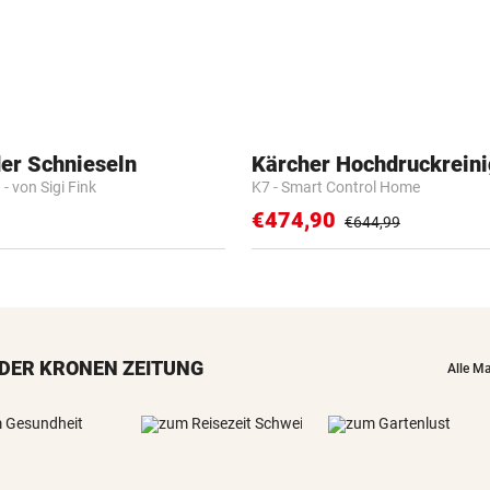
der Schnieseln
Kärcher Hochdruckreini
- von Sigi Fink
K7 - Smart Control Home
€474,90
€644,99
DER KRONEN ZEITUNG
Alle M