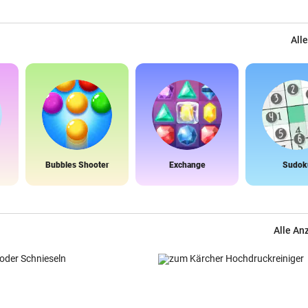
Alle
Bubbles Shooter
Exchange
Sudok
Alle An