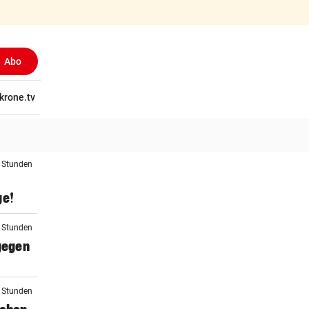
Abo
tschaft
krone.tv
Wissen
Gericht
Kolumnen
Freizeit
Reise
Ti
4 Stunden
ge!
5 Stunden
 gegen
5 Stunden