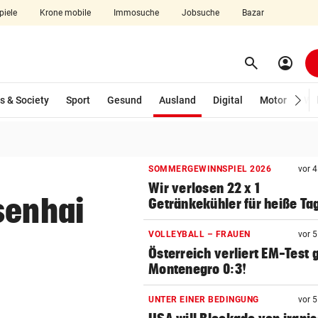
piele
Krone mobile
Immosuche
Jobsuche
Bazar
search
account_circle
Menü aufklappen
Suchen
(ausgewählt)
s & Society
Sport
Gesund
Ausland
Digital
Motor
Wir
len
SOMMERGEWINNSPIEL 2026
vor 
Wir verlosen 22 x 1
senhai
Getränkekühler für heiße Ta
VOLLEYBALL – FRAUEN
vor 
Österreich verliert EM-Test
Montenegro 0:3!
UNTER EINER BEDINGUNG
vor 