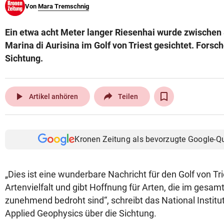
Von
Mara Tremschnig
© Krone Multimedia GmbH & Co KG 2026
Muthgasse 2, 1190 Wien
Ein etwa acht Meter langer Riesenhai wurde zwischen
Marina di Aurisina im Golf von Triest gesichtet. Forsch
Sichtung.
play_arrow
Artikel anhören
Teilen
Kronen Zeitung als bevorzugte Google-Q
„Dies ist eine wunderbare Nachricht für den Golf von Tr
Artenvielfalt und gibt Hoffnung für Arten, die im ges
zunehmend bedroht sind“, schreibt das National Instit
Applied Geophysics über die Sichtung.