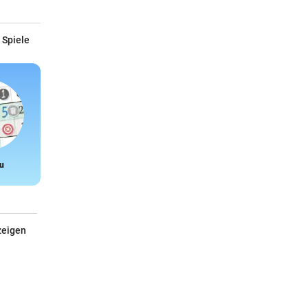
 Spiele
u
Snake
zeigen