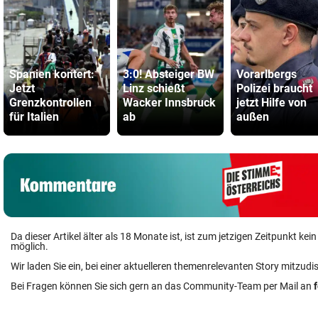
Spanien kontert:
3:0! Absteiger BW
Vorarlbergs
Jetzt
Linz schießt
Polizei braucht
Grenzkontrollen
Wacker Innsbruck
jetzt Hilfe von
für Italien
ab
außen
Da dieser Artikel älter als 18 Monate ist, ist zum jetzigen Zeitpunkt k
möglich.
Wir laden Sie ein, bei einer aktuelleren themenrelevanten Story mitzudi
Bei Fragen können Sie sich gern an das Community-Team per Mail an