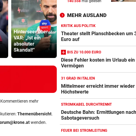
140.558
mal gelesen
WANDERER AUSGEFLOGEN
vor 
Wieder Muren nach Unwette
MEHR AUSLAND
Dramatik im Valser Tal
KRITIK AUS POLITIK
Hinterseer über
IN GREENSBORO
vor 
Theater stellt Planschbecken um 
VAR: „Ist ein
Bayern kassiert
Sager wirkt
Straka verpasst bei PGA-Tur
Euro auf
absoluter
Millionen – dank
Mütter-Auf
den Cut vorzeitig
Skandal!“
Transfer-Clou
gegen Kanz
BIS ZU 10.000 EURO
SCHRIEB WM-GESCHICHTE
vor 
Diese Fehler kosten im Urlaub ein
Vermögen
Bayern kassiert Millionen – 
Transfer-Clou
31 GRAD IN ITALIEN
Mittelmeer erreicht immer wieder
Höchstwerte
ein Kommentieren mehr
STROMKABEL DURCHTRENNT
Deutsche Bahn: Ermittlungen nac
skutieren:
Themenübersicht
.
Sabotageversuch
forum@krone.at
wenden.
FEUER BEI STROMLEITUNG