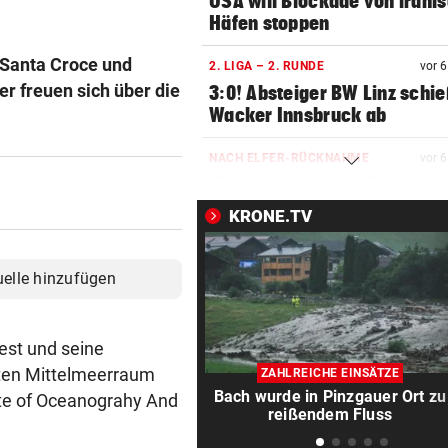
USA will Blockade von irani
Häfen stoppen
 Santa Croce und
2. LIGA – 2. RUNDE
vor 
er freuen sich über die
3:0! Absteiger BW Linz schie
Wacker Innsbruck ab
NACH ELFER-RÜCKNAHME
vor 
Hinterseer über VAR: „Ist ei
absoluter Skandal!“
KRONE.TV
WEGEN CEUTA-KRISE
vor 
Spanien kontert: Jetzt
uelle hinzufügen
Grenzkontrollen für Italien
SONNTAG NOCH IM KASTEN
vor 
iest und seine
Klubs aus Holland und Italie
amten Mittelmeerraum
ZAHLREICHE EINSÄTZE
locken WAC-Goalie
Bach wurde in Pinzgauer Ort zu
ute of Oceanograhy And
reißendem Fluss
BEI BARESI-ABSCHIED
vor 