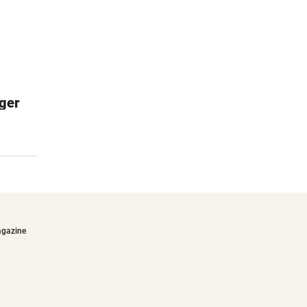
ger
Esschert Design Futterhaus
Einfache & schnelle Montage
€27,90
agazine