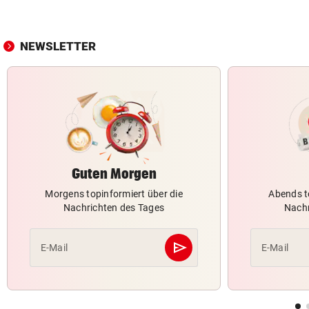
NEWSLETTER
Guten Morgen
Morgens topinformiert über die
Abends t
Nachrichten des Tages
Nachr
send
E-Mail
E-Mail
Abschicken