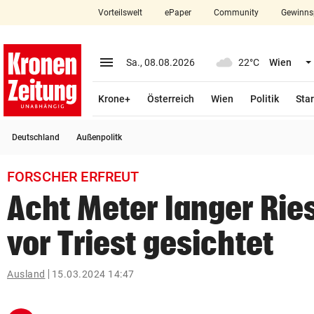
Vorteilswelt
ePaper
Community
Gewinns
close
Schließen
menu
Menü aufklappen
Sa., 08.08.2026
22°C
Wien
Abonnieren
Krone+
Österreich
Wien
Politik
Star
account_circle
arrow_right
Anmelden
Deutschland
Außenpolitk
pin_drop
arrow_right
Bundesland auswäh
Wien
FORSCHER ERFREUT
bookmark
Merkliste
Acht Meter langer Rie
vor Triest gesichtet
Suchbegriff
search
eingeben
Ausland
15.03.2024 14:47