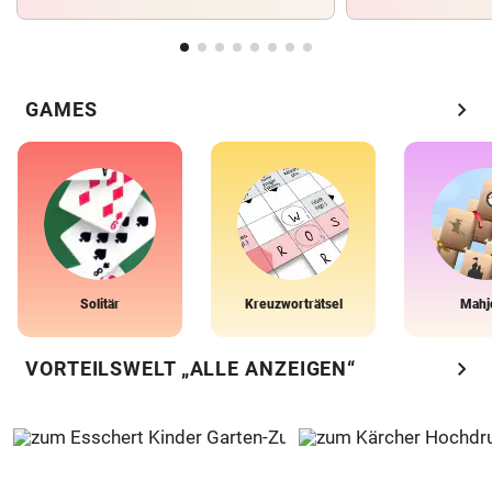
chevron_right
GAMES
Solitär
Kreuzworträtsel
Mahj
chevron_right
VORTEILSWELT „ALLE ANZEIGEN“