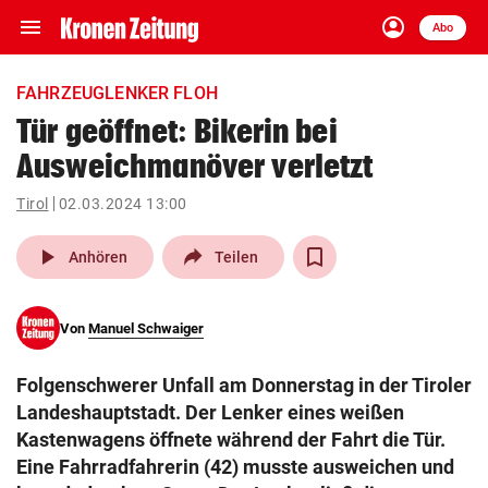
menu
account_circle
Navigation
Anmelden
Abo
close
Schließen
ein-/ausklappen
FAHRZEUGLENKER FLOH
Abonnieren
Tür geöffnet: Bikerin bei
Ausweichmanöver verletzt
account_circle
arrow_right
Anmelden
Tirol
02.03.2024 13:00
pin_drop
arrow_right
Bundesland auswäh
Wien
play_arrow
Anhören
Teilen
bookmark
Merkliste
Von
Manuel Schwaiger
Suchbegriff
search
Folgenschwerer Unfall am Donnerstag in der Tiroler
eingeben
Landeshauptstadt. Der Lenker eines weißen
Kastenwagens öffnete während der Fahrt die Tür.
Eine Fahrradfahrerin (42) musste ausweichen und