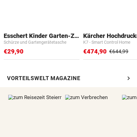
Esschert Kinder Garten-Zubehör
Kärcher Hochdruck
Schürze und Gartengerätetasche
K7 - Smart Control Home
€29,90
€474,90
€644,99
chevron_right
VORTEILSWELT MAGAZINE