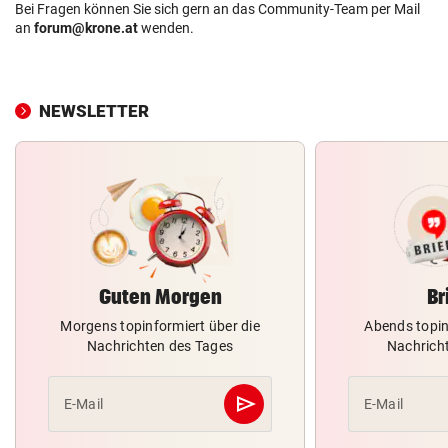
Bei Fragen können Sie sich gern an das Community-Team per Mail
an
forum@krone.at
wenden.
NEWSLETTER
Guten Morgen
Br
Morgens topinformiert über die
Abends topin
Nachrichten des Tages
Nachrich
send
E-Mail
E-Mail
Abschicken