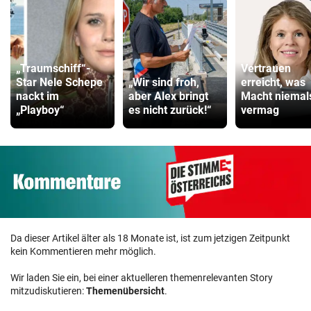
„Traumschiff“-
Vertrauen
Star Nele Schepe
„Wir sind froh,
erreicht, was
nackt im
aber Alex bringt
Macht niemal
„Playboy“
es nicht zurück!“
vermag
Da dieser Artikel älter als 18 Monate ist, ist zum jetzigen Zeitpunkt
kein Kommentieren mehr möglich.
Wir laden Sie ein, bei einer aktuelleren themenrelevanten Story
mitzudiskutieren:
Themenübersicht
.