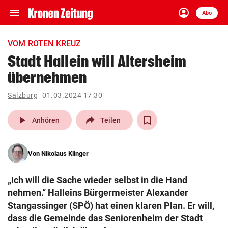
menu
account_circle
Navigation
Anmelden
Abo
close
Schließen
ein-/ausklappen
VOM ROTEN KREUZ
Abonnieren
Stadt Hallein will Altersheim
übernehmen
account_circle
arrow_right
Anmelden
Salzburg
01.03.2024 17:30
pin_drop
arrow_right
Bundesland auswäh
Wien
play_arrow
Anhören
Teilen
bookmark
Merkliste
Von
Nikolaus Klinger
Suchbegriff
search
„Ich will die Sache wieder selbst in die Hand
eingeben
nehmen.“ Halleins Bürgermeister Alexander
Stangassinger (SPÖ) hat einen klaren Plan. Er will,
dass die Gemeinde das Seniorenheim der Stadt