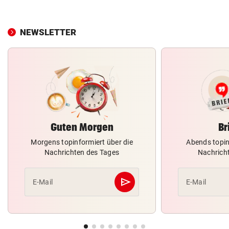
NEWSLETTER
Guten Morgen
Br
Morgens topinformiert über die
Abends topin
Nachrichten des Tages
Nachrich
send
E-Mail
E-Mail
Abschicken