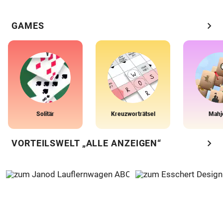
chevron_right
GAMES
Solitär
Kreuzworträtsel
Mahj
chevron_right
VORTEILSWELT „ALLE ANZEIGEN“