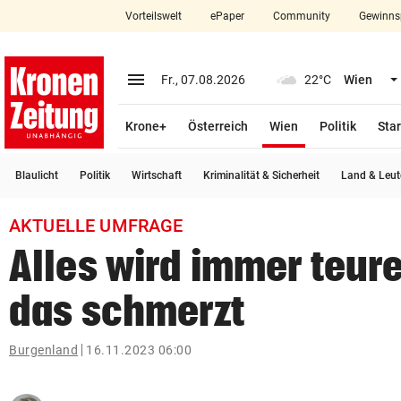
Vorteilswelt
ePaper
Community
Gewinns
close
Schließen
menu
Menü aufklappen
Fr., 07.08.2026
22°C
Wien
Abonnieren
(ausgewählt)
Krone+
Österreich
Wien
Politik
Star
account_circle
arrow_right
Anmelden
Blaulicht
Politik
Wirtschaft
Kriminalität & Sicherheit
Land & Leut
pin_drop
arrow_right
Bundesland auswäh
Wien
AKTUELLE UMFRAGE
bookmark
Merkliste
Alles wird immer teur
das schmerzt
Suchbegriff
search
eingeben
Burgenland
16.11.2023 06:00