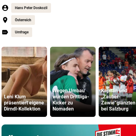
Hans Peter Doskozil
Österreich
Umfrage
Wegen Umbau
Kapitän und
Leni Klum
wurden Drittliga-
„Zauber-
präsentiert eigene
Kicker zu
Zawie“glänzten
Dirndl-Kollektion
Nomaden
bei Salzburg