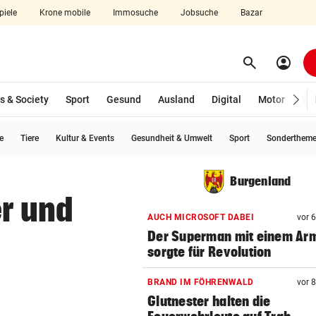
piele
Krone mobile
Immosuche
Jobsuche
Bazar
search
account_circle
Menü aufklappen
Suchen
s & Society
Sport
Gesund
Ausland
Digital
Motor
Wir
e
Tiere
Kultur & Events
Gesundheit & Umwelt
Sport
Sonderthem
len
Burgenland
er und
AUCH MICROSOFT DABEI
vor 
Der Superman mit einem Ar
sorgte für Revolution
BRAND IM FÖHRENWALD
vor 
Glutnester halten die