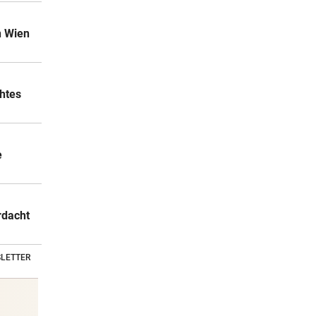
n Wien
chtes
e
rdacht
LETTER