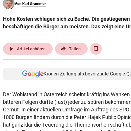
Von
Karl Grammer
© Krone Multimedia GmbH & Co KG 2026
Muthgasse 2, 1190 Wien
Hohe Kosten schlagen sich zu Buche. Die gestiegene
beschäftigen die Bürger am meisten. Das zeigt eine U
play_arrow
Artikel anhören
Teilen
Kronen Zeitung als bevorzugte Google-Q
Der Wohlstand in Österreich scheint kräftig ins Wanken 
bitteren Folgen dürfte (fast) jeder zu spüren bekommen
Gemüt. In einer aktuellen Umfrage im Auftrag des SPÖ
1000 Burgenländern durch die Peter Hajek Public Opin
hat ganz klar die Teuerung die Themenvorherrschaft