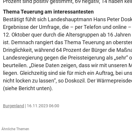
Prozent sind positiv gestimmt, 69 negativ, 14 haben ke
Thema Teuerung am interessantesten
Bestätigt fühlt sich Landeshauptmann Hans Peter Dosko
Ergebnisse der Umfrage, die – per Telefon und online 
12. Oktober quer durch die Altersgruppen ab 16 Jahre
ist. Demnach rangiert das Thema Teuerung an oberster 
Dringlichkeit, während 64 Prozent der Bürger die Maß
Landesregierung gegen die Preissteigerung als „sehr“ od
beurteilen. „Diese Daten zeigen, dass wir mit unseren
liegen. Gleichzeitig sind sie für mich ein Auftrag, bei 
nicht locken zu lassen“, so Doskozil. Der Wärmepreisdeck
(siehe Bericht unten).
Burgenland
16.11.2023 06:00
Ähnliche Themen