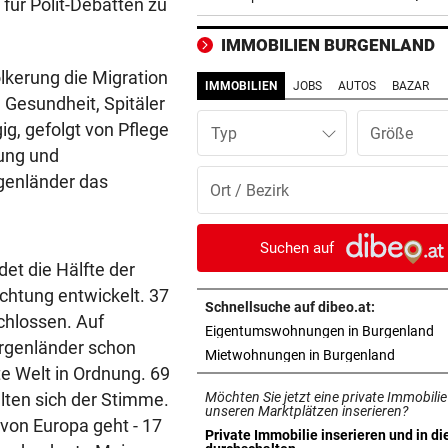
für Polit-Debatten zu
„KRONE“-KOMMENTAR
vor ein
IMMOBILIEN BURGENLAND
So treiben sie Republik und 
völkerung die Migration
blaue Hände
IMMOBILIEN
JOBS
AUTOS
BAZAR
Gesundheit, Spitäler
ig, gefolgt von Pflege
BUNDESLIGA IM TICKER
vor ein
Typ
SCR Altach gegen WSG Tirol
dung und
19.30 Uhr LIVE
rgenländer das
„KRONE“ VOR ORT
vor ein
Polizeianhaltezentrum: Leite
Suchen auf
entkräftet Kritik
det die Hälfte der
ichtung entwickelt. 37
Schnellsuche auf dibeo.at:
IN MÖRBISCH
vor ein
chlossen. Auf
in
Eigentumswohnungen in Burgenland
Treffen Sie die Schlagerque
urgenländer schon
in neuem
Mietwohnungen in Burgenland
Andrea Berg live
te Welt in Ordnung. 69
lten sich der Stimme.
Möchten Sie jetzt eine private Immobilie
ELTERN SCHLUGEN ALARM
vor ein
unseren Marktplätzen inserieren?
 von Europa geht - 17
Lottogewinner schickte obs
Private Immobilie inserieren und in di
in neuem Tab öffnen