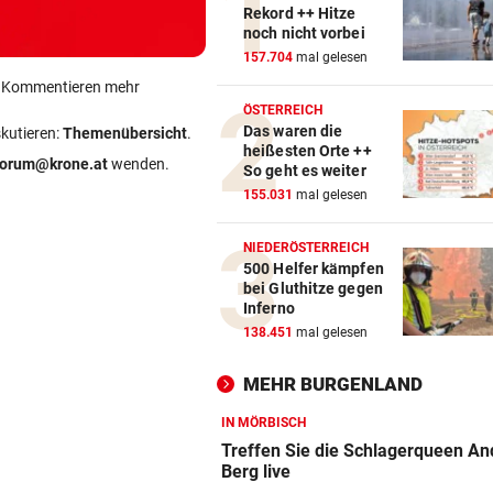
Rekord ++ Hitze
noch nicht vorbei
157.704
mal gelesen
ein Kommentieren mehr
ÖSTERREICH
Das waren die
skutieren:
Themenübersicht
.
heißesten Orte ++
forum@krone.at
wenden.
So geht es weiter
155.031
mal gelesen
NIEDERÖSTERREICH
500 Helfer kämpfen
bei Gluthitze gegen
Inferno
138.451
mal gelesen
MEHR BURGENLAND
IN MÖRBISCH
Treffen Sie die Schlagerqueen An
Berg live