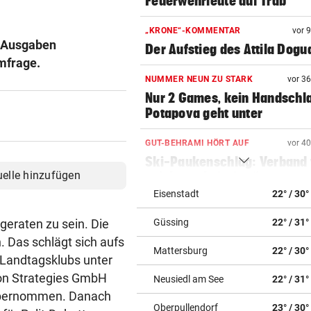
Feuerwehrleute auf Trab
„KRONE“-KOMMENTAR
vor 
n Ausgaben
Der Aufstieg des Attila Dogu
mfrage.
NUMMER NEUN ZU STARK
vor 3
Nur 2 Games, kein Handschl
Potapova geht unter
GUT-BEHRAMI HÖRT AUF
vor 4
Ski-Paukenschlag: Verband
uelle hinzufügen
„nicht vorbeireitet“
Eisenstadt
22° / 30°
DANK ENERGIE VON BANK
vor ein
geraten zu sein. Die
Güssing
22° / 31°
Rapid: „Plan“ ging auf – letz
Gegner wohl fix!
. Das schlägt sich aufs
Mattersburg
22° / 30°
-Landtagsklubs unter
STRENGES KONZEPT
vor ein
ion Strategies GmbH
Neusiedl am See
22° / 31°
Neustifter Kirtag: So soll We
 übernommen. Danach
sicher bleiben
Oberpullendorf
23° / 30°