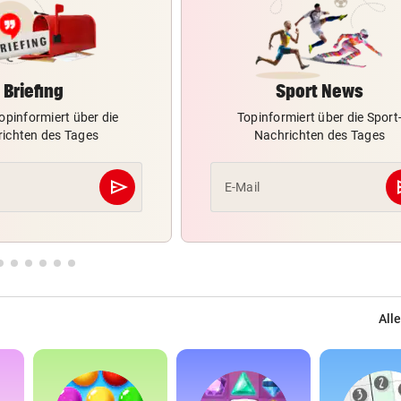
Briefing
Sport News
opinformiert über die
Topinformiert über die Sport
ichten des Tages
Nachrichten des Tages
send
s
E-Mail
Abschicken
Alle