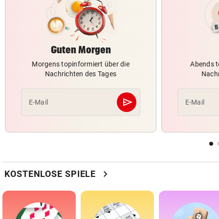
Guten Morgen
Morgens topinformiert über die
Abends t
Nachrichten des Tages
Nachr
send
E-Mail
E-Mail
Abschicken
chevron_right
KOSTENLOSE SPIELE