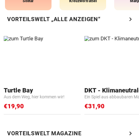
Solitär
Kreuzworträtsel
Mahj
chevron_right
VORTEILSWELT „ALLE ANZEIGEN“
Turtle Bay
Aus dem Weg, hier kommen wir!
Ein Spiel aus abbaubaren Ma
€19,90
€31,90
chevron_right
VORTEILSWELT MAGAZINE