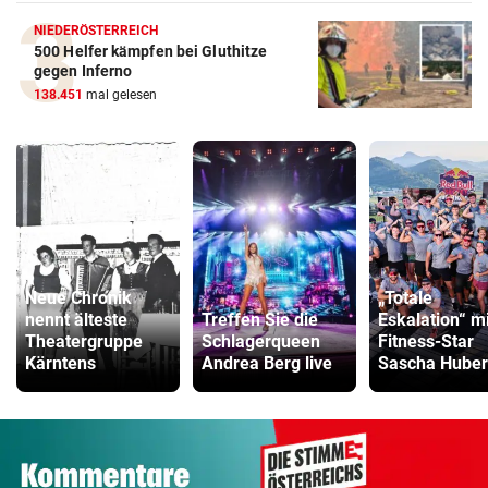
NIEDERÖSTERREICH
500 Helfer kämpfen bei Gluthitze
gegen Inferno
138.451
mal gelesen
Neue Chronik
„Totale
nennt älteste
Treffen Sie die
Eskalation“ mi
Theatergruppe
Schlagerqueen
Fitness-Star
Kärntens
Andrea Berg live
Sascha Huber