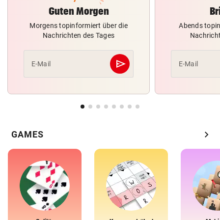
Guten Morgen
Br
Morgens topinformiert über die
Abends topin
Nachrichten des Tages
Nachrich
send
E-Mail
E-Mail
Abschicken
chevron_right
GAMES