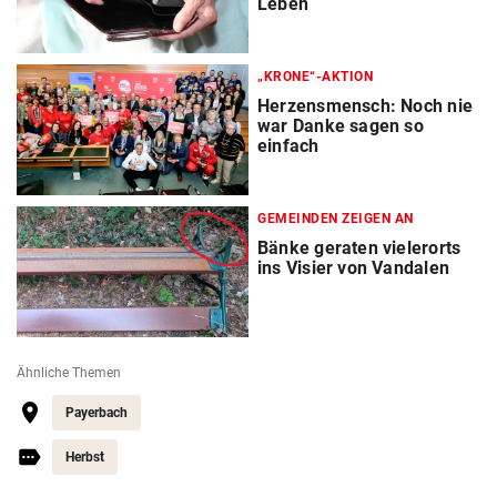
Leben
„KRONE“-AKTION
Herzensmensch: Noch nie
war Danke sagen so
einfach
GEMEINDEN ZEIGEN AN
Bänke geraten vielerorts
ins Visier von Vandalen
Ähnliche Themen
Payerbach
Herbst