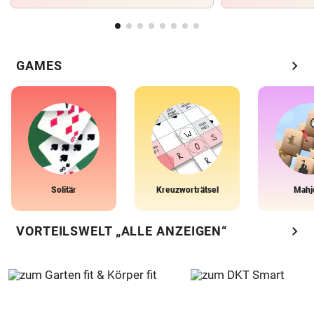
chevron_right
GAMES
Solitär
Kreuzworträtsel
Mahj
chevron_right
VORTEILSWELT „ALLE ANZEIGEN“