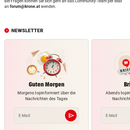
Bei Fragen können Sie sich gern an das Community-Team per Mail
an
forum@krone.at
wenden.
NEWSLETTER
Guten Morgen
Br
Morgens topinformiert über die
Abends topin
Nachrichten des Tages
Nachrich
send
E-Mail
E-Mail
Abschicken