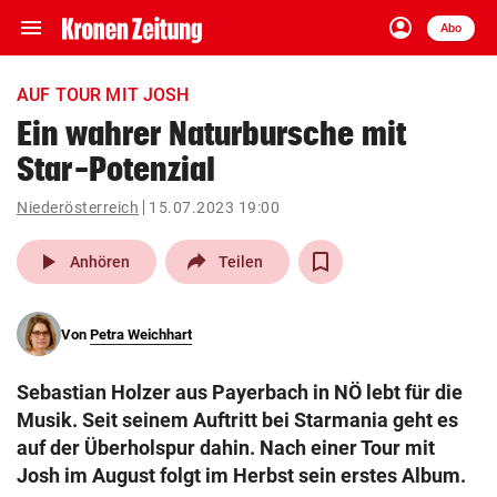
menu
account_circle
Navigation
Anmelden
Abo
close
Schließen
ein-/ausklappen
AUF TOUR MIT JOSH
Abonnieren
Ein wahrer Naturbursche mit
Star-Potenzial
account_circle
arrow_right
Anmelden
Niederösterreich
15.07.2023 19:00
pin_drop
arrow_right
Bundesland auswäh
Wien
play_arrow
Anhören
Teilen
bookmark
Merkliste
Von
Petra Weichhart
Suchbegriff
search
Sebastian Holzer aus Payerbach in NÖ lebt für die
eingeben
Musik. Seit seinem Auftritt bei Starmania geht es
auf der Überholspur dahin. Nach einer Tour mit
Josh im August folgt im Herbst sein erstes Album.