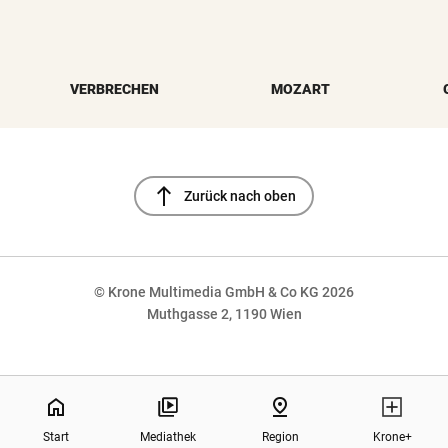
VERBRECHEN
MOZART
north
Zurück nach oben
© Krone Multimedia GmbH & Co KG 2026
Muthgasse 2, 1190 Wien
NaN%
home
pin_drop
Start
Mediathek
Region
Krone+