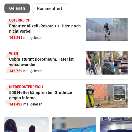
(ausgewählt)
Gelesen
Kommentiert
ÖSTERREICH
Erneuter Allzeit-Rekord ++ Hitze noch
nicht vorbei
161.299
mal gelesen
WIEN
Cobra stürmt Dorotheum, Täter ist
verschwunden
142.729
mal gelesen
NIEDERÖSTERREICH
500 Helfer kämpfen bei Gluthitze
gegen Inferno
141.428
mal gelesen