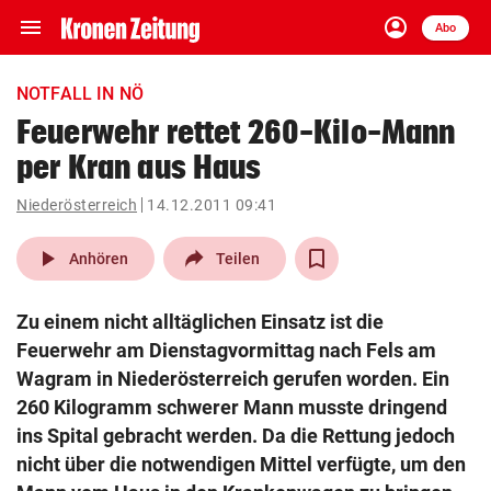
menu
account_circle
Navigation
Anmelden
Abo
close
Schließen
ein-/ausklappen
NOTFALL IN NÖ
Abonnieren
Feuerwehr rettet 260-Kilo-Mann
per Kran aus Haus
account_circle
arrow_right
Anmelden
Niederösterreich
14.12.2011 09:41
pin_drop
arrow_right
Bundesland auswäh
Wien
play_arrow
Anhören
Teilen
bookmark
Merkliste
Zu einem nicht alltäglichen Einsatz ist die
Feuerwehr am Dienstagvormittag nach Fels am
Suchbegriff
Wagram in Niederösterreich gerufen worden. Ein
search
eingeben
260 Kilogramm schwerer Mann musste dringend
ins Spital gebracht werden. Da die Rettung jedoch
nicht über die notwendigen Mittel verfügte, um den