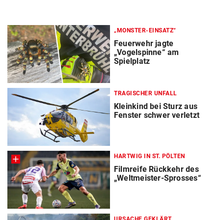
„MONSTER-EINSATZ“
Feuerwehr jagte
„Vogelspinne“ am
Spielplatz
TRAGISCHER UNFALL
Kleinkind bei Sturz aus
Fenster schwer verletzt
HARTWIG IN ST. PÖLTEN
Filmreife Rückkehr des
„Weltmeister-Sprosses“
URSACHE GEKLÄRT