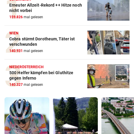
Erneuter Allzeit-Rekord ++ Hitze noch
nicht vorbei
159.826
mal gelesen
WIEN
Cobra stürmt Dorotheum, Täter ist
verschwunden
140.931
mal gelesen
NIEDERÖSTERREICH
500 Helfer kämpfen bei Gluthitze
gegen Inferno
140.327
mal gelesen