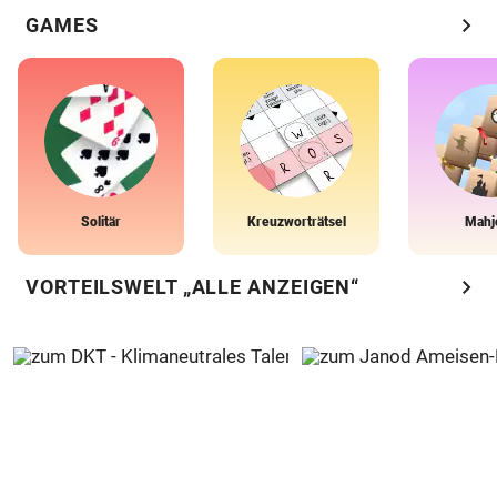
chevron_right
GAMES
Solitär
Kreuzworträtsel
Mahj
chevron_right
VORTEILSWELT „ALLE ANZEIGEN“