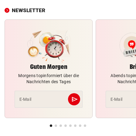
NEWSLETTER
Guten Morgen
Br
Morgens topinformiert über die
Abends topin
Nachrichten des Tages
Nachrich
send
E-Mail
E-Mail
Abschicken