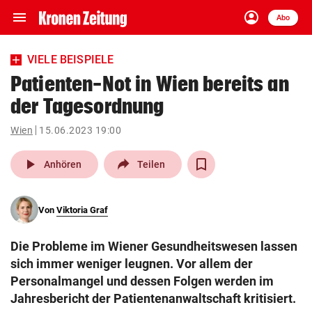
menu
account_circle
Navigation
Anmelden
Abo
close
Schließen
ein-/ausklappen
VIELE BEISPIELE
Abonnieren
Patienten-Not in Wien bereits an
der Tagesordnung
account_circle
arrow_right
Anmelden
Wien
15.06.2023 19:00
pin_drop
arrow_right
Bundesland auswäh
Wien
play_arrow
Anhören
Teilen
bookmark
Merkliste
Von
Viktoria Graf
Suchbegriff
search
Die Probleme im Wiener Gesundheitswesen lassen
eingeben
sich immer weniger leugnen. Vor allem der
Personalmangel und dessen Folgen werden im
Jahresbericht der Patientenanwaltschaft kritisiert.