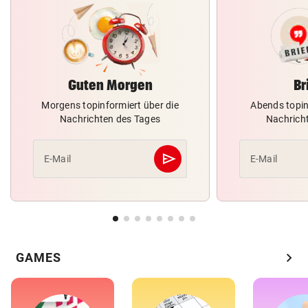
Guten Morgen
Br
Morgens topinformiert über die
Abends topin
Nachrichten des Tages
Nachrich
send
E-Mail
E-Mail
Abschicken
chevron_right
GAMES