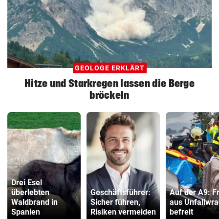
GEOLOGE ERKLÄRT
Hitze und Starkregen lassen die Berge
bröckeln
Drei Esel
überlebten
Geschäftsführer:
Auf der A9: F
Waldbrand in
Sicher führen,
aus Unfallwr
Spanien
Risiken vermeiden
befreit