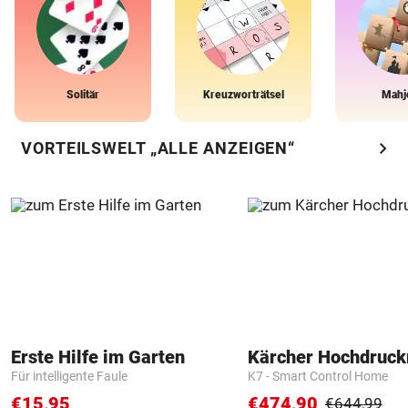
Solitär
Kreuzworträtsel
Mahj
chevron_right
VORTEILSWELT „ALLE ANZEIGEN“
Erste Hilfe im Garten
Kärcher Hochdruck
Für intelligente Faule
K7 - Smart Control Home
€15,95
€474,90
€644,99