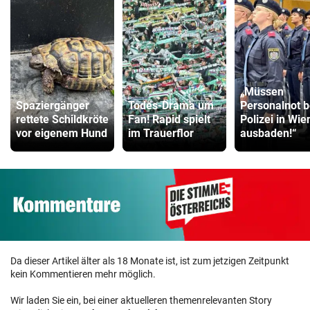
„Müssen
Spaziergänger
Todes-Drama um
Personalnot b
rettete Schildkröte
Fan! Rapid spielt
Polizei in Wie
vor eigenem Hund
im Trauerflor
ausbaden!“
Da dieser Artikel älter als 18 Monate ist, ist zum jetzigen Zeitpunkt
kein Kommentieren mehr möglich.
Wir laden Sie ein, bei einer aktuelleren themenrelevanten Story