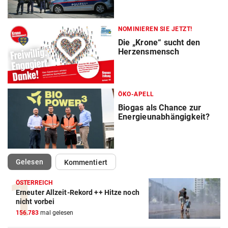
NOMINIEREN SIE JETZT!
Die „Krone“ sucht den
Herzensmensch
ÖKO-APELL
Biogas als Chance zur
Energieunabhängigkeit?
(ausgewählt)
Gelesen
Kommentiert
ÖSTERREICH
Erneuter Allzeit-Rekord ++ Hitze noch
nicht vorbei
156.783
mal gelesen