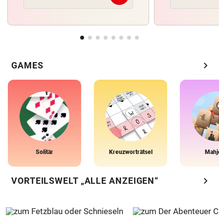
chevron_right
GAMES
Solitär
Kreuzworträtsel
Mahj
chevron_right
VORTEILSWELT „ALLE ANZEIGEN“