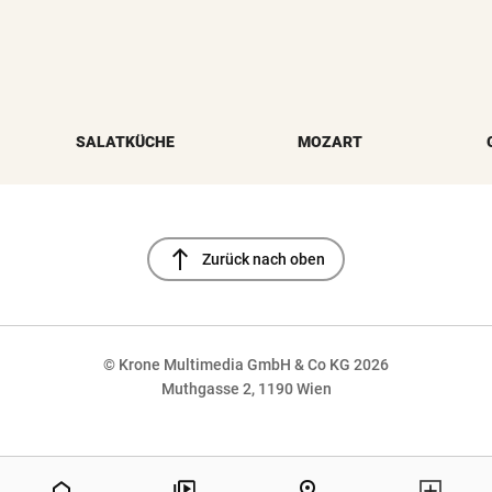
SALATKÜCHE
MOZART
north
Zurück nach oben
© Krone Multimedia GmbH & Co KG 2026
Muthgasse 2, 1190 Wien
NaN%
home
pin_drop