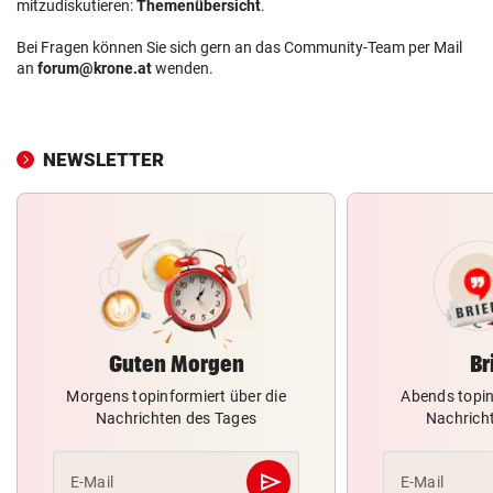
mitzudiskutieren:
Themenübersicht
.
Bei Fragen können Sie sich gern an das Community-Team per Mail
an
forum@krone.at
wenden.
NEWSLETTER
Guten Morgen
Br
Morgens topinformiert über die
Abends topin
Nachrichten des Tages
Nachrich
send
E-Mail
E-Mail
Abschicken