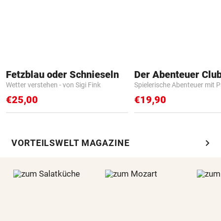
Fetzblau oder Schnieseln
Der Abenteuer Clu
Wetter verstehen - von Sigi Fink
Spielerische Abenteuer mit P
€25,00
€19,90
chevron_right
VORTEILSWELT MAGAZINE