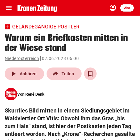
menu
account_circle
Navigation
Anmelden
Abo
close
Schließen
ein-/ausklappen
GELÄNDEGÄNGIGE POSTLER
Abonnieren
Warum ein Briefkasten mitten in
der Wiese stand
account_circle
arrow_right
Anmelden
Niederösterreich
07.06.2023 06:00
pin_drop
arrow_right
Bundesland auswäh
Wien
play_arrow
Anhören
Teilen
bookmark
Merkliste
Von
René Denk
Suchbegriff
search
Skurriles Bild mitten in einem Siedlungsgebiet im
eingeben
Waldviertler Ort Vitis: Obwohl ihm das Gras „bis
zum Hals“ stand, ist hier der Postkasten jeden Tag
entleert worden. Nach „Krone“-Recherchen gesellte