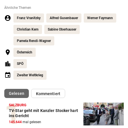
Ähnliche Themen
Franz Vranitzky
Alfred Gusenbauer
Werner Faymann
Christian Kern
Sabine Oberhauser
Pamela Rendi-Wagner
Österreich
SPÖ
Zweiter Weltkrieg
(ausgewählt)
Gelesen
Kommentiert
SALZBURG
TV-Star geht mit Kanzler Stocker hart
ins Gericht
145.644
mal gelesen