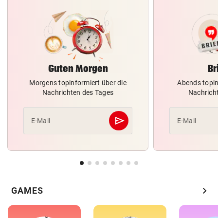
Guten Morgen
Br
Morgens topinformiert über die
Abends topin
Nachrichten des Tages
Nachrich
send
E-Mail
E-Mail
Abschicken
chevron_right
GAMES