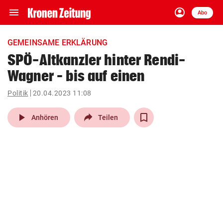
menu
account_circle
Navigation
Anmelden
Abo
close
Schließen
ein-/ausklappen
GEMEINSAME ERKLÄRUNG
Abonnieren
SPÖ-Altkanzler hinter Rendi-
Wagner – bis auf einen
account_circle
arrow_right
Anmelden
Politik
20.04.2023 11:08
pin_drop
arrow_right
Bundesland auswäh
Wien
play_arrow
Anhören
Teilen
bookmark
Merkliste
Suchbegriff
search
eingeben