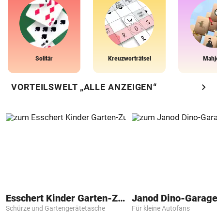
Solitär
Kreuzworträtsel
Mahj
chevron_right
VORTEILSWELT „ALLE ANZEIGEN“
Esschert Kinder Garten-Zubehör
Janod Dino-Garag
Schürze und Gartengerätetasche
Für kleine Autofans