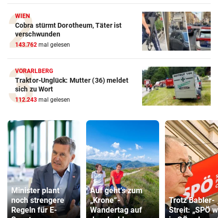
WIEN
Cobra stürmt Dorotheum, Täter ist
verschwunden
143.762
mal gelesen
VORARLBERG
Traktor-Unglück: Mutter (36) meldet
sich zu Wort
112.243
mal gelesen
Minister plant
Auf geht‘s zum
noch strengere
„Krone“-
Trotz Babler-
Regeln für E-
Wandertag auf
Streit: „SPÖ w