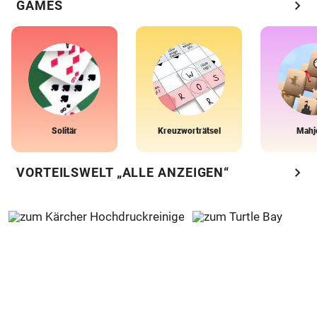
chevron_right
GAMES
Solitär
Kreuzworträtsel
Mahj
chevron_right
VORTEILSWELT „ALLE ANZEIGEN“