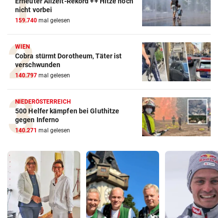
Erneuter Allzeit-Rekord ++ Hitze noch
nicht vorbei
159.740
mal gelesen
WIEN
Cobra stürmt Dorotheum, Täter ist
verschwunden
140.797
mal gelesen
NIEDERÖSTERREICH
500 Helfer kämpfen bei Gluthitze
gegen Inferno
140.271
mal gelesen