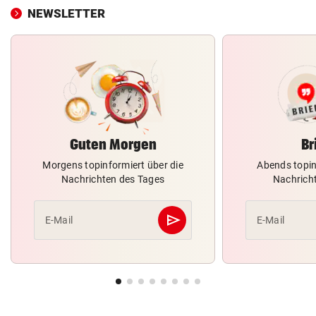
NEWSLETTER
Guten Morgen
Br
Morgens topinformiert über die
Abends topin
Nachrichten des Tages
Nachrich
send
E-Mail
E-Mail
Abschicken