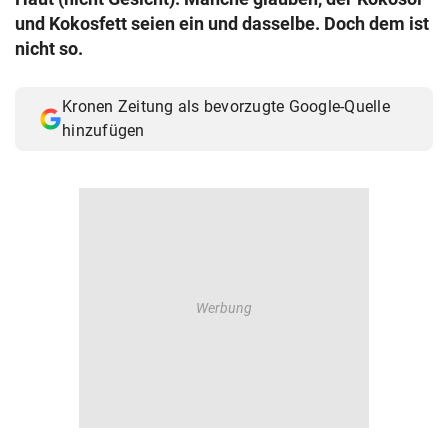
© Krone Multimedia GmbH & Co KG 2026
und Kokosfett seien ein und dasselbe. Doch dem ist
Muthgasse 2, 1190 Wien
nicht so.
Kronen Zeitung als bevorzugte Google-Quelle
hinzufügen