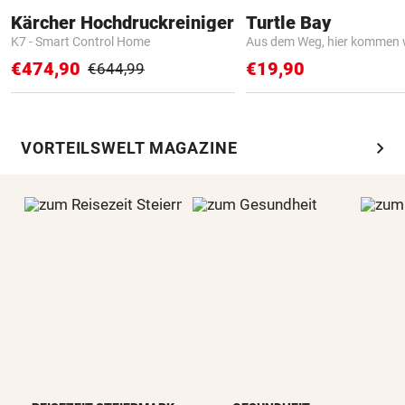
Kärcher Hochdruckreiniger
Turtle Bay
K7 - Smart Control Home
Aus dem Weg, hier kommen w
€474,90
€19,90
€644,99
chevron_right
VORTEILSWELT MAGAZINE