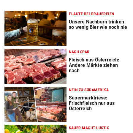
FLAUTE BEI BRAUEREIEN
Unsere Nachbarn trinken
so wenig Bier wie noch nie
NACH SPAR
Fleisch aus Österreich:
Andere Märkte ziehen
nach
NEIN ZU SÜDAMERIKA
Supermarktriese:
Frischfleisch nur aus
Österreich
SAUER MACHT LUSTIG