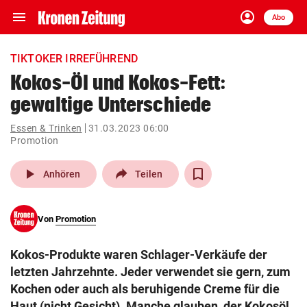
menu
account_circle
Navigation
Anmelden
Abo
close
Schließen
ein-/ausklappen
TIKTOKER IRREFÜHREND
Abonnieren
Kokos-Öl und Kokos-Fett:
gewaltige Unterschiede
account_circle
arrow_right
Anmelden
Essen & Trinken
31.03.2023 06:00
Promotion
pin_drop
arrow_right
Bundesland auswäh
Wien
play_arrow
Anhören
Teilen
bookmark
Merkliste
Von
Promotion
Suchbegriff
search
eingeben
Kokos-Produkte waren Schlager-Verkäufe der
letzten Jahrzehnte. Jeder verwendet sie gern, zum
Kochen oder auch als beruhigende Creme für die
Haut (nicht Gesicht). Manche glauben, der Kokosöl