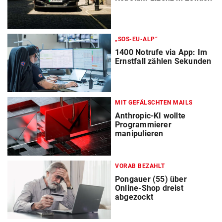
„SOS-EU-ALP“
1400 Notrufe via App: Im
Ernstfall zählen Sekunden
MIT GEFÄLSCHTEN MAILS
Anthropic-KI wollte
Programmierer
manipulieren
VORAB BEZAHLT
Pongauer (55) über
Online-Shop dreist
abgezockt