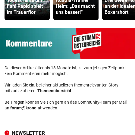
Todesdrama um
Austria-Trainer
Drei Steirer tü
Fan! Rapid spielt
Helm: „Das macht
an der ideale
im Trauerflor
uns besser!“
Boxershort
Da dieser Artikel älter als 18 Monate ist, ist zum jetzigen Zeitpunkt
kein Kommentieren mehr möglich.
Wir laden Sie ein, bei einer aktuelleren themenrelevanten Story
mitzudiskutieren:
Themenübersicht
.
Bei Fragen können Sie sich gern an das Community-Team per Mail
an
forum@krone.at
wenden.
NEWSLETTER