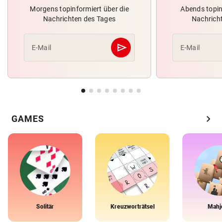
Morgens topinformiert über die
Abends topin
Nachrichten des Tages
Nachrich
send
E-Mail
E-Mail
Abschicken
chevron_right
GAMES
Solitär
Kreuzworträtsel
Mahj