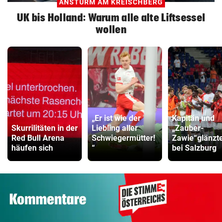
ANSTURM AM KREISCHBERG
UK bis Holland: Warum alle alte Liftsessel
wollen
„Er ist wie der
Kapitän und
Skurrilitäten in der
Liebling aller
„Zauber-
Red Bull Arena
Schwiegermütter!
Zawie“glänzt
häufen sich
“
bei Salzburg