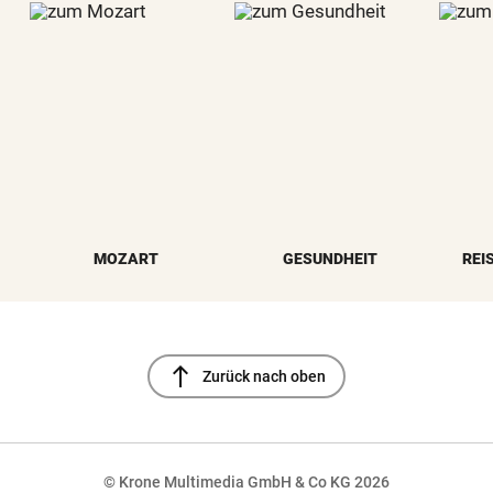
MOZART
GESUNDHEIT
REI
north
Zurück nach oben
© Krone Multimedia GmbH & Co KG 2026