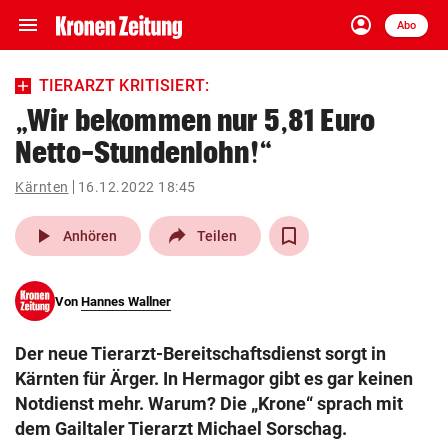
menu
account_circle
Navigation
Anmelden
Abo
close
Schließen
ein-/ausklappen
TIERARZT KRITISIERT:
Abonnieren
„Wir bekommen nur 5,81 Euro
Netto-Stundenlohn!“
account_circle
arrow_right
Anmelden
Kärnten
16.12.2022 18:45
pin_drop
arrow_right
Bundesland auswäh
Wien
play_arrow
Anhören
Teilen
bookmark
Merkliste
Von
Hannes Wallner
Suchbegriff
search
Der neue Tierarzt-Bereitschaftsdienst sorgt in
eingeben
Kärnten für Ärger. In Hermagor gibt es gar keinen
Notdienst mehr. Warum? Die „Krone“ sprach mit
dem Gailtaler Tierarzt Michael Sorschag.