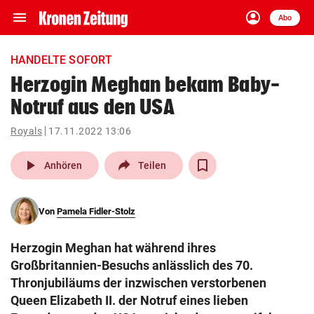
menu
account_circle
Navigation
Anmelden
Abo
close
Schließen
ein-/ausklappen
HANDELTE SOFORT
Abonnieren
Herzogin Meghan bekam Baby-
Notruf aus den USA
account_circle
arrow_right
Anmelden
Royals
17.11.2022 13:06
pin_drop
arrow_right
Bundesland auswäh
Wien
play_arrow
Anhören
Teilen
bookmark
Merkliste
Von
Pamela Fidler-Stolz
Suchbegriff
search
Herzogin Meghan hat während ihres
eingeben
Großbritannien-Besuchs anlässlich des 70.
Thronjubiläums der inzwischen verstorbenen
Queen Elizabeth II. der Notruf eines lieben