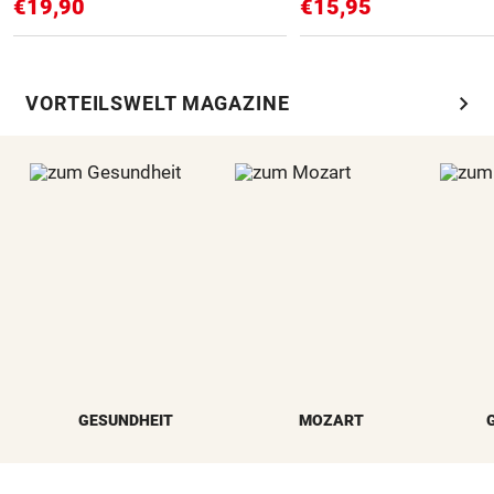
€19,90
€15,95
chevron_right
VORTEILSWELT MAGAZINE
GESUNDHEIT
MOZART