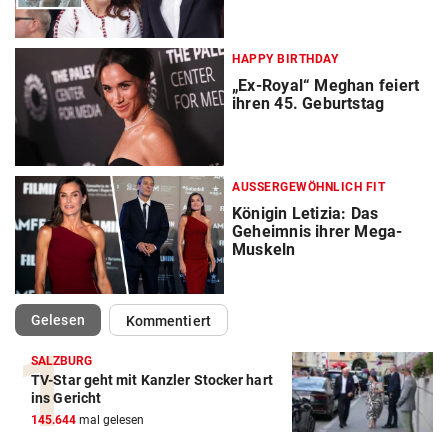
HAPPY BIRTHDAY
„Ex-Royal“ Meghan feiert
ihren 45. Geburtstag
AUSSERGEWÖHNLICH FIT
Königin Letizia: Das
Geheimnis ihrer Mega-
Muskeln
(ausgewählt)
Gelesen
Kommentiert
SALZBURG
TV-Star geht mit Kanzler Stocker hart
ins Gericht
145.644
mal gelesen