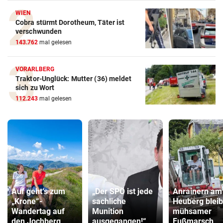
WIEN
Cobra stürmt Dorotheum, Täter ist
verschwunden
143.762
mal gelesen
VORARLBERG
Traktor-Unglück: Mutter (36) meldet
sich zu Wort
112.243
mal gelesen
Auf geht‘s zum
„Der SPÖ ist jede
Anrainern am
„Krone“-
sachliche
Heuberg bleib
Wandertag auf
Munition
mühsamer
den Jochberg
ausgegangen!“
Fußmarsch