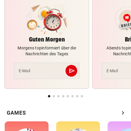
Guten Morgen
Br
Morgens topinformiert über die
Abends topin
Nachrichten des Tages
Nachrich
send
E-Mail
E-Mail
Abschicken
chevron_right
GAMES