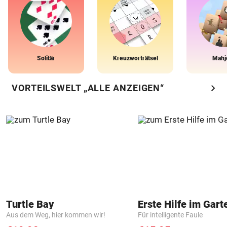
Solitär
Kreuzworträtsel
Mahj
chevron_right
VORTEILSWELT „ALLE ANZEIGEN“
Turtle Bay
Erste Hilfe im Gart
Aus dem Weg, hier kommen wir!
Für intelligente Faule