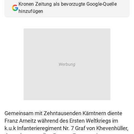
Kronen Zeitung als bevorzugte Google-Quelle
© Krone Multimedia GmbH & Co KG 2026
hinzufügen
Muthgasse 2, 1190 Wien
Gemeinsam mit Zehntausenden Kärntnern diente
Franz Arneitz während des Ersten Weltkriegs im
k.u.k Infanterieregiment Nr. 7 Graf von Khevenhüller,