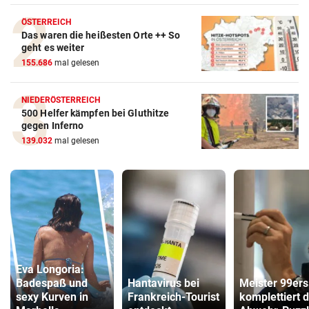
ÖSTERREICH
Das waren die heißesten Orte ++ So
geht es weiter
155.686
mal gelesen
NIEDERÖSTERREICH
500 Helfer kämpfen bei Gluthitze
gegen Inferno
139.032
mal gelesen
Eva Longoria:
Badespaß und
Hantavirus bei
Meister 99ers
sexy Kurven in
Frankreich-Tourist
komplettiert 