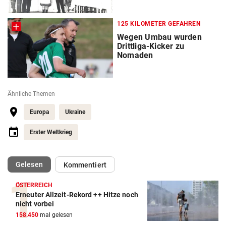
125 KILOMETER GEFAHREN
Wegen Umbau wurden
Drittliga-Kicker zu
Nomaden
Ähnliche Themen
Europa
Ukraine
Erster Weltkrieg
(ausgewählt)
Gelesen
Kommentiert
ÖSTERREICH
Erneuter Allzeit-Rekord ++ Hitze noch
nicht vorbei
158.450
mal gelesen