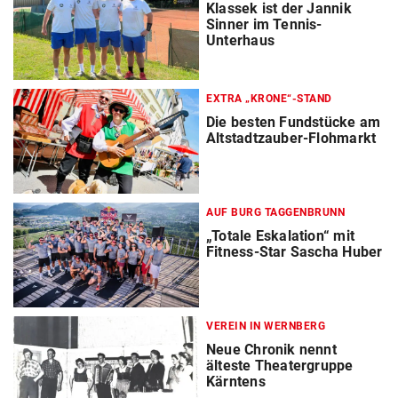
Klassek ist der Jannik
Sinner im Tennis-
Unterhaus
EXTRA „KRONE“-STAND
Die besten Fundstücke am
Altstadtzauber-Flohmarkt
AUF BURG TAGGENBRUNN
„Totale Eskalation“ mit
Fitness-Star Sascha Huber
VEREIN IN WERNBERG
Neue Chronik nennt
älteste Theatergruppe
Kärntens