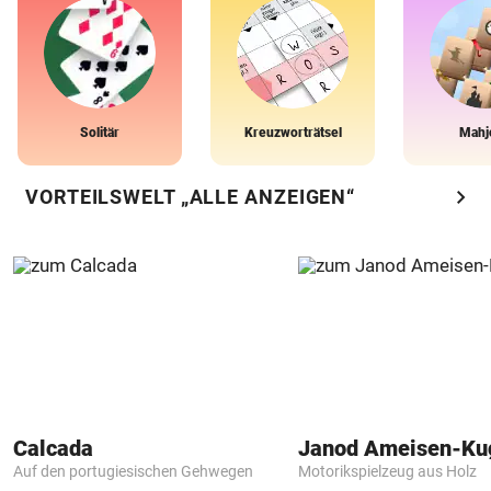
Solitär
Kreuzworträtsel
Mahj
chevron_right
VORTEILSWELT „ALLE ANZEIGEN“
Calcada
Janod Ameisen-Ku
Auf den portugiesischen Gehwegen
Motorikspielzeug aus Holz