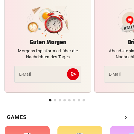
Guten Morgen
Br
Morgens topinformiert über die
Abends topin
Nachrichten des Tages
Nachrich
send
E-Mail
E-Mail
Abschicken
chevron_right
GAMES