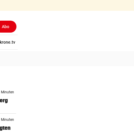
Abo
tschaft
krone.tv
Wissen
Gericht
Kolumnen
Freizeit
Reise
Ti
3 Minuten
berg
5 Minuten
igten