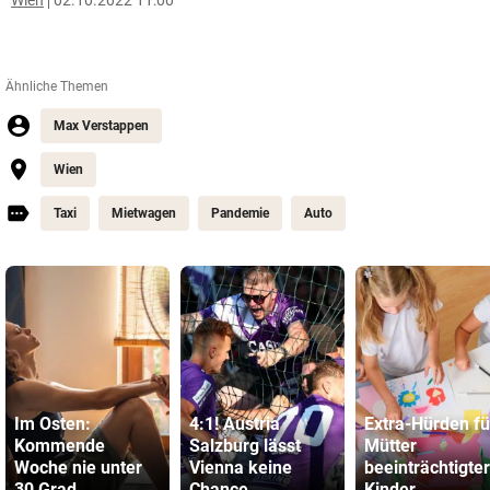
Wien
02.10.2022 11:00
Ähnliche Themen
Max Verstappen
Wien
Taxi
Mietwagen
Pandemie
Auto
Im Osten:
4:1! Austria
Extra-Hürden fü
Kommende
Salzburg lässt
Mütter
Woche nie unter
Vienna keine
beeinträchtigter
30 Grad
Chance
Kinder