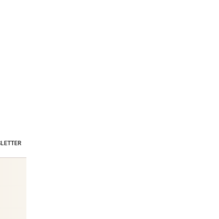
LETTER
Stars & Society News