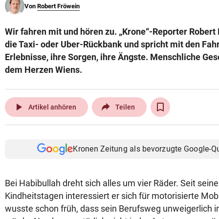
Von
Robert Fröwein
© Krone Multimedia GmbH & Co KG 2026
Muthgasse 2, 1190 Wien
Wir fahren mit und hören zu. „Krone“-Reporter Robert 
die Taxi- oder Uber-Rückbank und spricht mit den Fahr
Erlebnisse, ihre Sorgen, ihre Ängste. Menschliche Ges
dem Herzen Wiens.
play_arrow
Artikel anhören
Teilen
Kronen Zeitung als bevorzugte Google-Q
Bei Habibullah dreht sich alles um vier Räder. Seit sein
Kindheitstagen interessiert er sich für motorisierte Mobi
wusste schon früh, dass sein Berufsweg unweigerlich i