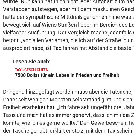
würde. Nun kann natürlich nicht jeder Autonarr zum n
Verstappen aufsteigen, aber mit dem maskulinen Gesc
hatte der sympathische Mittdreißiger ohnehin nie was 
bewegt sich auf Wiens Straßen lieber im Bereich des Le
vielfacher Ausführung. Der Vergleich mache jedenfalls s
betont, „von allen Varianten, die ich auf der Straße in 
ausprobiert habe, ist Taxifahren mit Abstand die beste.
Lesen Sie auch:
TAXI-GESCHICHTEN
7500 Dollar für ein Leben in Frieden und Freiheit
Dringend hinzugefügt werden muss aber die Tatsache, 
Iraner seit wenigen Monaten selbstständig ist und sic
Freiheit erarbeitet hat. „Ich fahre seit ungefähr drei 
Taxis und mich hat es immer genervt, dass ich mir die Ze
konnte, wie ich es gerne wollte.“ Den Gewerbeschein hab
der Tasche gehabt, erklärt er stolz, mit dem Taxischein