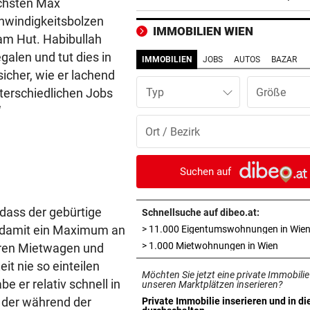
ächsten Max
Sprengstoff explodiert
hwindigkeitsbolzen
IMMOBILIEN WIEN
am Hut. Habibullah
VERRÜCKTE PARTIE
vor ein
galen und tut dies in
ÖFB-Goalie Wiegele mittendr
IMMOBILIEN
JOBS
AUTOS
BAZAR
10-Tore-Spektakel
icher, wie er lachend
unterschiedlichen Jobs
Typ
AUCH STEIRER SIEGEN
vor ein
“
4:1! Austria Salzburg lässt V
keine Chance
LOKALAUGENSCHEIN
vor ein
Suchen auf
„Gletscherspalten und Stein
das ist gefährlich“
dass der gebürtige
Schnellsuche auf dibeo.at:
h damit ein Maximum an
> 11.000 Eigentumswohnungen in Wie
VERDÄCHTIGER IN HAFT
vor ein
in neue
> 1.000 Mietwohnungen in Wien
Jahren Mietwagen und
Mehrere Messerangriffe auf
Passanten in Rotterdam
it nie so einteilen
Möchten Sie jetzt eine private Immobilie
e er relativ schnell in
unseren Marktplätzen inserieren?
REGIONALLIGA NORD
vor ein
, der während der
Private Immobilie inserieren und in di
in neuem Tab öffnen