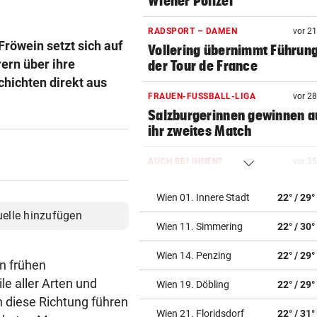
Wiener Polizei
RADSPORT – DAMEN
vor 2
Fröwein setzt sich auf
Vollering übernimmt Führung
ern über ihre
der Tour de France
chichten direkt aus
FRAUEN-FUSSBALL-LIGA
vor 2
Salzburgerinnen gewinnen 
ihr zweites Match
AUCH BEI IHNEN?
vor 3
Neuer Skandal! ORF dreht 6
Gebührenzahlern ab
Wien 01. Innere Stadt
22° / 29°
uelle hinzufügen
Wien 11. Simmering
22° / 30°
„WIR MÜSSEN HANDELN“
vor 4
Pensionslücke: SPÖ nimmt
Wien 14. Penzing
22° / 29°
Koalition in die Pflicht
en frühen
le aller Arten und
Wien 19. Döbling
22° / 29°
ALARM IN BULGARIEN
vor 4
n diese Richtung führen
Wohl ukrainische Drohne mi
Wien 21. Floridsdorf
22° / 31°