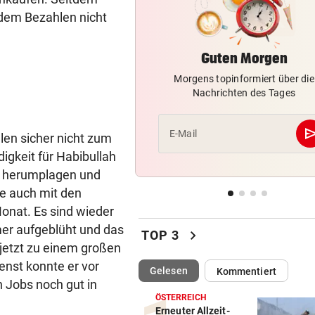
Wildschwein legte U-Bahn i
 dem Bezahlen nicht
Budapest lahm
Guten Morgen
RED BULL SALZBURG
vor 
Schwere Verletzung trübt Fr
Morgens topinformiert über die
über zweiten Sieg
Nachrichten des Tages
AUFREGUNG IN OÖ-LIGA
vor 
se
E-Mail
llen sicher nicht zum
War dieser Unterhaus-Abbr
wirklich notwendig?
digkeit für Habibullah
rn herumplagen und
NEO-RIEDER SCHWAB
vor 
ne auch mit den
„Stell dir vor, du holst mit R
onat. Es sind wieder
einen Titel“
mmer aufgeblüht und das
chevron_right
TOP 3
 jetzt zu einem großen
ienst konnte er vor
(ausgewählt)
Gelesen
Kommentiert
n Jobs noch gut in
ÖSTERREICH
Erneuter Allzeit-