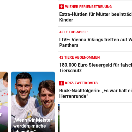
WIENER FERIENBETREUUNG
Extra-Hürden für Mütter beeinträc
Kinder
AFLE TOP-SPIEL:
LIVE: Vienna Vikings treffen auf 
Panthers
42 TIERE ABGENOMMEN
180.000 Euro Steuergeld für fals
Tierschutz
KRIZ-ZWITTKOVITS
Ruck-Nachfolgerin: „Es war halt e
Herrenrunde“
r
Neuer Skan
„Wenn wir Meister
Salzburg-Talent
ORF dreht 
werden, mache
verletzte sich früh
Gebührenz
ich weiter“
im Spiel
ab