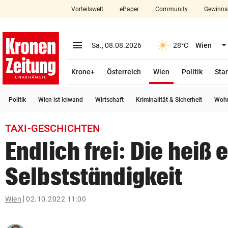
Vorteilswelt
ePaper
Community
Gewinns
close
Schließen
menu
Menü aufklappen
Sa., 08.08.2026
28°C
Wien
Abonnieren
(ausgewählt)
Krone+
Österreich
Wien
Politik
Star
account_circle
arrow_right
Anmelden
Politik
Wien ist leiwand
Wirtschaft
Kriminalität & Sicherheit
Wohn
pin_drop
arrow_right
Bundesland auswäh
Wien
TAXI-GESCHICHTEN
bookmark
Merkliste
Endlich frei: Die heiß
Selbstständigkeit
Suchbegriff
search
eingeben
Wien
02.10.2022 11:00