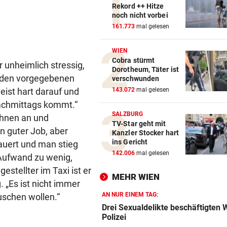
Rekord ++ Hitze
noch nicht vorbei
161.773
mal gelesen
WIEN
Cobra stürmt
 unheimlich stressig,
Dorotheum, Täter ist
uf den vorgegebenen
verschwunden
ist hart darauf und
143.072
mal gelesen
nachmittags kommt.“
SALZBURG
ahnen an und
TV-Star geht mit
n guter Job, aber
Kanzler Stocker hart
ins Gericht
uert und man stieg
142.006
mal gelesen
 Aufwand zu wenig,
estellter im Taxi ist er
MEHR WIEN
 „Es ist nicht immer
AN NUR EINEM TAG:
uschen wollen.“
Drei Sexualdelikte beschäftigten 
Polizei