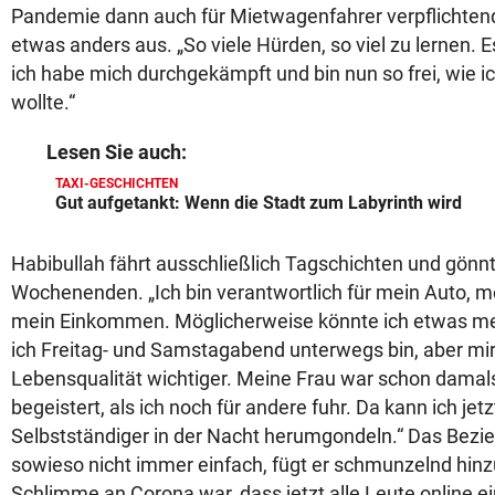
Pandemie dann auch für Mietwagenfahrer verpflichten
etwas anders aus. „So viele Hürden, so viel zu lernen. Es
ich habe mich durchgekämpft und bin nun so frei, wie i
wollte.“
Lesen Sie auch:
TAXI-GESCHICHTEN
Gut aufgetankt: Wenn die Stadt zum Labyrinth wird
Habibullah fährt ausschließlich Tagschichten und gönnt
Wochenenden. „Ich bin verantwortlich für mein Auto, 
mein Einkommen. Möglicherweise könnte ich etwas me
ich Freitag- und Samstagabend unterwegs bin, aber mir 
Lebensqualität wichtiger. Meine Frau war schon damals
begeistert, als ich noch für andere fuhr. Da kann ich jetz
Selbstständiger in der Nacht herumgondeln.“ Das Bezi
sowieso nicht immer einfach, fügt er schmunzelnd hinzu
Schlimme an Corona war, dass jetzt alle Leute online 