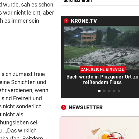
Grünau fertigte Traditionskl
durchschalten
d wurde, sah es schon
3:0 ab
 war nicht leicht, aber
ch es immer sein
KRONE.TV
DREIER FÜR ROTJACKEN
vor 
Kopfball-Tore bescheren GA
Sieg gegen Lustenau!
TROTZ MILLIONENMINUS
vor 
Ist die Gesundheitsoffensive
Geld wert?
ZAHLREICHE EINSÄTZE
 sich zumeist freie
Bach wurde in Pinzgauer Ort zu
WIENER FERIENBETREUUNG
vor 
meine Schichten und
reißendem Fluss
Extra-Hürden für Mütter
hr verdienen, wenn
beeinträchtigter Kinder
sind Freizeit und
 nicht sonderlich
NEWSLETTER
TRAGISCHE DETAILS
vor 
t nicht als
Barca und Co.! Reaktionen a
von Jorge Messi
ehungsleben sei
. „Das wirklich
SCHRECKEN UND CHAOS
vor 
einkaufen. Seitdem