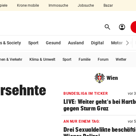
piele
Krone mobile
Immosuche
Jobsuche
Bazar
search
account_circle
Menü aufklappen
Suchen
s & Society
Sport
Gesund
Ausland
Digital
Motor
Wir
en & Verkehr
Klima & Umwelt
Sport
Familie
Forum
Wetter
len
Wien
 ersehnte
BUNDESLIGA IM TICKER
vor 
LIVE: Weiter geht‘s bei Hart
gegen Sturm Graz
AN NUR EINEM TAG:
vor 
Drei Sexualdelikte beschäft