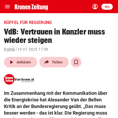
menu
account_circle
Navigation
Anmelden
Abo
close
Schließen
ein-/ausklappen
RÜFFEL FÜR REGIERUNG
Abonnieren
VdB: Vertrauen in Kanzler muss
wieder steigen
account_circle
arrow_right
Anmelden
Politik
19.07.2022 17:50
pin_drop
arrow_right
Bundesland auswäh
Wien
play_arrow
Anhören
Teilen
bookmark
Merkliste
Von
krone.at
Suchbegriff
search
Im Zusammenhang mit der Kommunikation über
eingeben
die Energiekrise hat Alexander Van der Bellen
Kritik an der Bundesregierung geübt. „Das muss
besser werden - das ist klar. Die Regierung muss