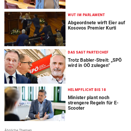
WUT IM PARLAMENT
Abgeordnete wirft Eier auf
Kosovos Premier Kurti
DAS SAGT PARTEICHEF
Trotz Babler-Streit: „SPÖ
wird in OÖ zulegen“
HELMPFLICHT BIS 18
Minister plant noch
strengere Regeln für E-
Scooter
Ähnliche Themen