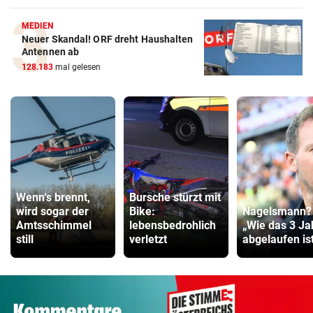
MEDIEN
Neuer Skandal! ORF dreht Haushalten
Antennen ab
128.183
mal gelesen
Wenn‘s brennt,
Bursche stürzt mit
wird sogar der
Bike:
Nagelsmann?
Amtsschimmel
lebensbedrohlich
„Wie das 3 Ja
still
verletzt
abgelaufen ist 