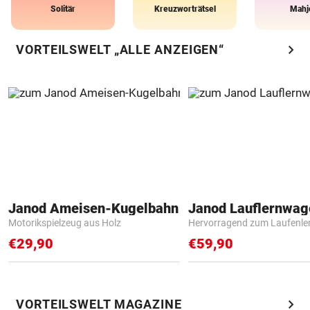
Solitär
Kreuzworträtsel
Mahj
chevron_right
VORTEILSWELT „ALLE ANZEIGEN“
Janod Ameisen-Kugelbahn
Janod Lauflernwa
Motorikspielzeug aus Holz
Hervorragend zum Laufenle
€29,90
€59,90
chevron_right
VORTEILSWELT MAGAZINE