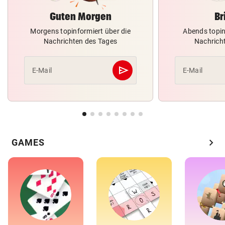
Guten Morgen
Br
Morgens topinformiert über die
Abends topin
Nachrichten des Tages
Nachrich
send
E-Mail
E-Mail
Abschicken
chevron_right
GAMES