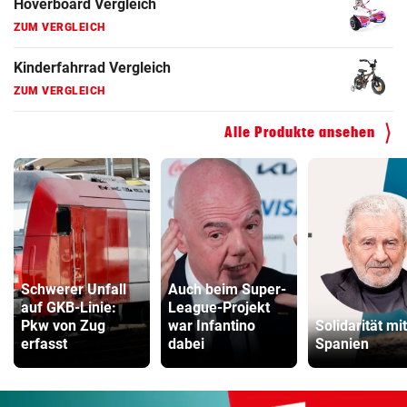
Hoverboard Vergleich
ZUM VERGLEICH
Kinderfahrrad Vergleich
ZUM VERGLEICH
Alle Produkte ansehen
Schwerer Unfall
Auch beim Super-
auf GKB-Linie:
League-Projekt
Pkw von Zug
war Infantino
Solidarität mit
erfasst
dabei
Spanien