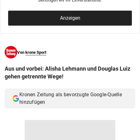
benötigen wir Ihr Einverständnis.
© Krone Multimedia GmbH & Co KG 2026
Muthgasse 2, 1190 Wien
Anzeigen
Von
krone Sport
Aus und vorbei: Alisha Lehmann und Douglas Luiz
gehen getrennte Wege!
Kronen Zeitung als bevorzugte Google-Quelle
hinzufügen