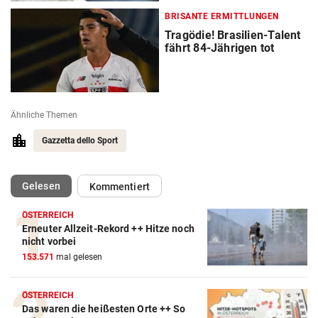
BRISANTE ERMITTLUNGEN
Tragödie! Brasilien-Talent
fährt 84-Jährigen tot
Ähnliche Themen
Gazzetta dello Sport
(ausgewählt)
Gelesen
Kommentiert
ÖSTERREICH
Erneuter Allzeit-Rekord ++ Hitze noch
Action-Cam Vergleich
nicht vorbei
153.571
mal gelesen
ZUM VERGLEICH
Crosstrainer Vergleich
ÖSTERREICH
Das waren die heißesten Orte ++ So
ZUM VERGLEICH