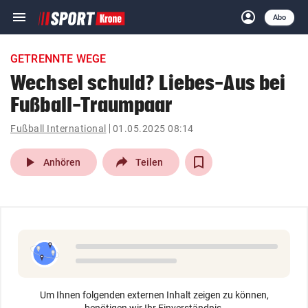
menu
account_circle
Navigation
Anmelden
Abo
close
Schließen
ein-/ausklappen
GETRENNTE WEGE
Abonnieren
Wechsel schuld? Liebes-Aus bei
Fußball-Traumpaar
account_circle
arrow_right
Anmelden
Fußball International
01.05.2025 08:14
pin_drop
arrow_right
Bundesland auswäh
Wien
play_arrow
Anhören
Teilen
bookmark
Merkliste
Suchbegriff
search
eingeben
Um Ihnen folgenden externen Inhalt zeigen zu können,