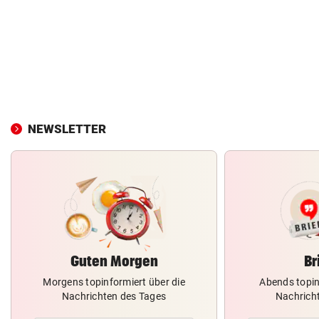
NEWSLETTER
Guten Morgen
Br
Morgens topinformiert über die
Abends topin
Nachrichten des Tages
Nachrich