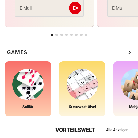
send
E-Mail
E-Mail
Abschicken
chevron_right
GAMES
Solitär
Kreuzworträtsel
Mahj
VORTEILSWELT
Alle Anzeigen