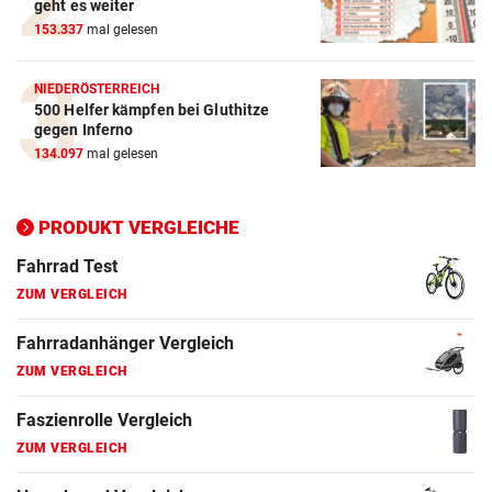
geht es weiter
153.337
mal gelesen
E-Bike Vergleich
ZUM VERGLEICH
NIEDERÖSTERREICH
500 Helfer kämpfen bei Gluthitze
Elektro-Scooter Vergleich
gegen Inferno
ZUM VERGLEICH
134.097
mal gelesen
Ergometer Vergleich
ZUM VERGLEICH
PRODUKT VERGLEICHE
Fahrrad Test
ZUM VERGLEICH
Fahrradanhänger Vergleich
ZUM VERGLEICH
Faszienrolle Vergleich
ZUM VERGLEICH