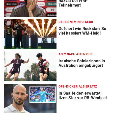
Razzia bei WM-
Teilnehmer!
BEI SEINEM NEO-KLUB
Gefeiert wie Rockstar: So
viel kassiert WM-Held!
ASLY NACH ASIEN CUP
Iranische Spielerinnen in
Australien eingebürgert
ÖFB-KICKER ALS ERSATZ
In Saalfelden erwartet!
Ilzer-Star vor RB-Wechsel