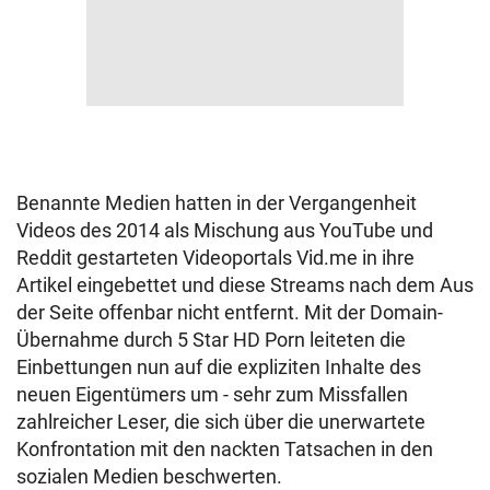
Benannte Medien hatten in der Vergangenheit
Videos des 2014 als Mischung aus YouTube und
Reddit gestarteten Videoportals Vid.me in ihre
Artikel eingebettet und diese Streams nach dem Aus
der Seite offenbar nicht entfernt. Mit der Domain-
Übernahme durch 5 Star HD Porn leiteten die
Einbettungen nun auf die expliziten Inhalte des
neuen Eigentümers um - sehr zum Missfallen
zahlreicher Leser, die sich über die unerwartete
Konfrontation mit den nackten Tatsachen in den
sozialen Medien beschwerten.