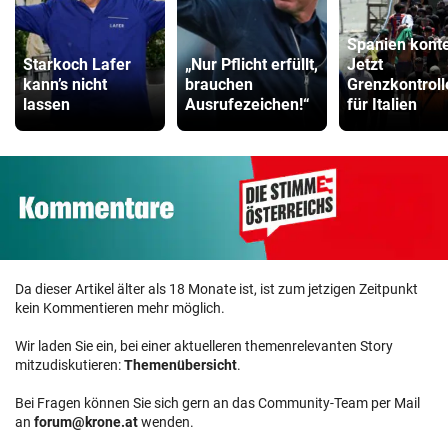
Spanien konte
Starkoch Lafer
„Nur Pflicht erfüllt,
Jetzt
kann’s nicht
brauchen
Grenzkontroll
lassen
Ausrufezeichen!“
für Italien
Da dieser Artikel älter als 18 Monate ist, ist zum jetzigen Zeitpunkt
kein Kommentieren mehr möglich.
Wir laden Sie ein, bei einer aktuelleren themenrelevanten Story
mitzudiskutieren:
Themenübersicht
.
Bei Fragen können Sie sich gern an das Community-Team per Mail
an
forum@krone.at
wenden.