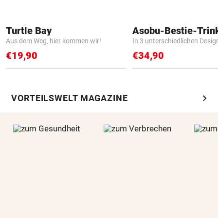
Turtle Bay
Asobu-Bestie-Trin
Aus dem Weg, hier kommen wir!
In 3 unterschiedlichen Desig
€19,90
€34,90
chevron_right
VORTEILSWELT MAGAZINE