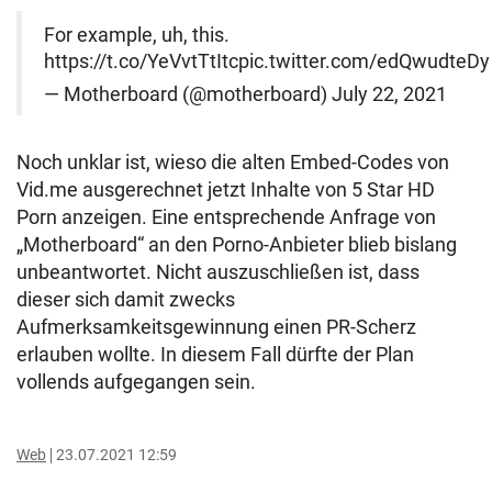
For example, uh, this.
https://t.co/YeVvtTtItc
pic.twitter.com/edQwudteDy
— Motherboard (@motherboard)
July 22, 2021
Noch unklar ist, wieso die alten Embed-Codes von
Vid.me ausgerechnet jetzt Inhalte von 5 Star HD
Porn anzeigen. Eine entsprechende Anfrage von
„Motherboard“ an den Porno-Anbieter blieb bislang
unbeantwortet. Nicht auszuschließen ist, dass
dieser sich damit zwecks
Aufmerksamkeitsgewinnung einen PR-Scherz
erlauben wollte. In diesem Fall dürfte der Plan
vollends aufgegangen sein.
Web
23.07.2021 12:59