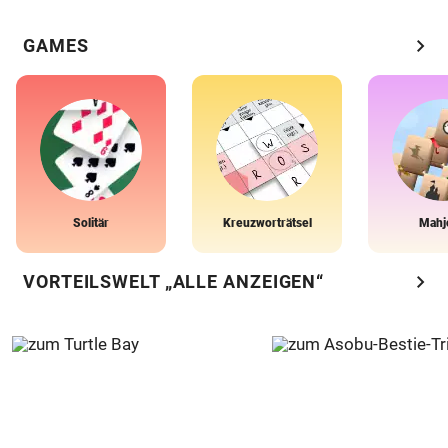
chevron_right
GAMES
Solitär
Kreuzworträtsel
Mahj
chevron_right
VORTEILSWELT „ALLE ANZEIGEN“