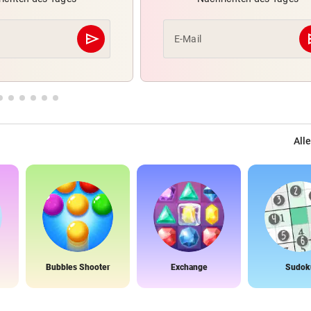
send
s
E-Mail
Abschicken
Alle
Bubbles Shooter
Exchange
Sudok