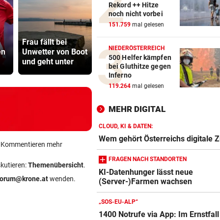
Rekord ++ Hitze
FIFA UND INFANTINO
vor 
noch nicht vorbei
Gegenschlag, Wirbel um WM
151.759
mal gelesen
und neue Vorwürfe
Wasser wird
Abhöraffär
Frau fällt bei
knapp: Jetzt
Ermittlung
NIEDERÖSTERREICH
VOR KÜSTE OMANS
vor 
en
Unwetter von Boot
drohen Kunden
gegen ORF
500 Helfer kämpfen
und geht unter
Strafen
Stiftungsra
Tanker meldet Explosionen i
bei Gluthitze gegen
Straße von Hormuz
Inferno
119.264
mal gelesen
URTEIL GEFALLEN
vor 
Altacher Kies-Krieg: Gericht
MEHR DIGITAL
Franz Kopf recht
CLOUD, KI & DATEN:
Wem gehört Österreichs digitale 
ein Kommentieren mehr
FRAGEN NACH STANDORTEN
skutieren:
Themenübersicht
.
KI-Datenhunger lässt neue
forum@krone.at
wenden.
(Server-)Farmen wachsen
Amazon-Kindle Vergleich
ZUM VERGLEICH
„SOS-EU-ALP“
1400 Notrufe via App: Im Ernstfall