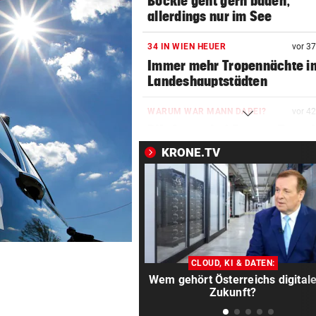
Böckle geht gern baden,
allerdings nur im See
34 IN WIEN HEUER
vor 3
Immer mehr Tropennächte i
Landeshauptstädten
WARUM WAR MANN DABEI?
vor 4
BH-Causa bei Frauen-Tour: K
an Kontrollen
KRONE.TV
DANIEL TSCHOFENIG
vor ein
Früher Sommer-Start: „Endl
verletzungsfrei!“
AUF DER BRENNERSTRECKE
vor ein
Paar wurde mit Pkw von der
CLOUD, KI & DATEN:
Autobahn geschleudert
Wem gehört Österreichs digital
Zukunft?
FRAUEN & ZUSAMMENHALT?
vor ein