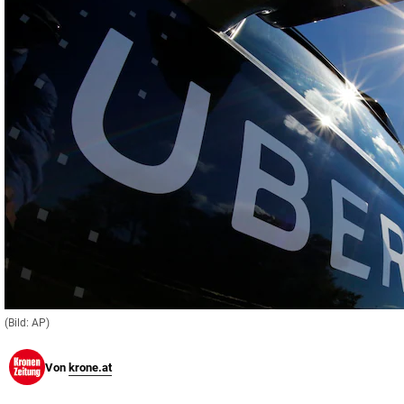
© Krone Multimedia GmbH & Co KG 2026
Muthgasse 2, 1190 Wien
(Bild: AP)
Von
krone.at