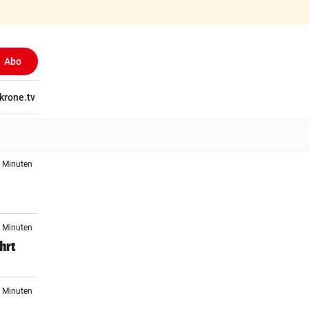
Abo
tschaft
krone.tv
Wissen
Gericht
Kolumnen
Freizeit
Reise
Ti
3 Minuten
4 Minuten
hrt
3 Minuten