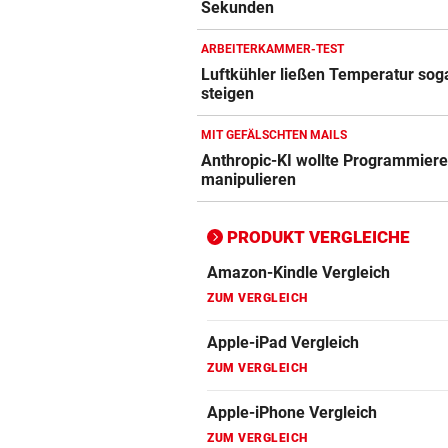
Apple-iPad Vergleich
Sekunden
ZUM VERGLEICH
ARBEITERKAMMER-TEST
Apple-iPhone Vergleich
Luftkühler ließen Temperatur sog
steigen
ZUM VERGLEICH
MIT GEFÄLSCHTEN MAILS
Apple Macbook Vergleich
Anthropic-KI wollte Programmiere
ZUM VERGLEICH
manipulieren
Bluetooth Lautsprecher Vergleich
PRODUKT VERGLEICHE
ZUM VERGLEICH
DSL Speedtest
ZUM VERGLEICH
Fernseher Vergleich
ZUM VERGLEICH
Fritz Repeater Vergleich
ZUM VERGLEICH