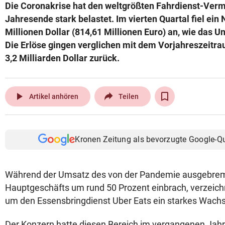
Die Coronakrise hat den weltgrößten Fahrdienst-Vermi
Jahresende stark belastet. Im vierten Quartal fiel ein
Millionen Dollar (814,61 Millionen Euro) an, wie das U
Die Erlöse gingen verglichen mit dem Vorjahreszeitr
3,2 Milliarden Dollar zurück.
play_arrow
Artikel anhören
Teilen
Kronen Zeitung als bevorzugte Google-Q
Während der Umsatz des von der Pandemie ausgebrem
Hauptgeschäfts um rund 50 Prozent einbrach, verzeichn
um den Essensbringdienst Uber Eats ein starkes Wach
Der Konzern hatte diesen Bereich im vergangenen Jahr 