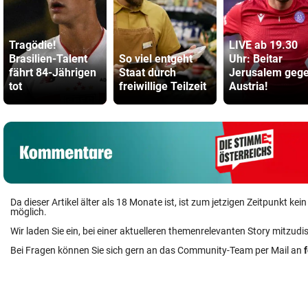
Tragödie!
LIVE ab 19.30
Brasilien-Talent
So viel entgeht
Uhr: Beitar
fährt 84-Jährigen
Staat durch
Jerusalem geg
tot
freiwillige Teilzeit
Austria!
Da dieser Artikel älter als 18 Monate ist, ist zum jetzigen Zeitpunkt k
möglich.
Wir laden Sie ein, bei einer aktuelleren themenrelevanten Story mitzudi
Bei Fragen können Sie sich gern an das Community-Team per Mail an