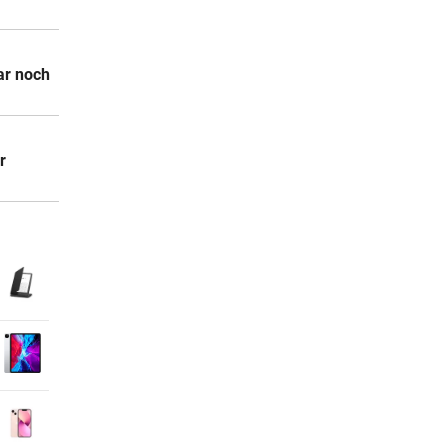
ar noch
r