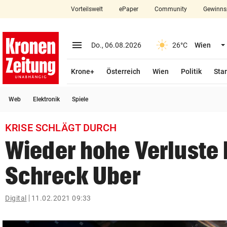
Vorteilswelt
ePaper
Community
Gewinns
close
Schließen
menu
Menü aufklappen
Do., 06.08.2026
26°C
Wien
Abonnieren
Krone+
Österreich
Wien
Politik
Star
account_circle
arrow_right
Anmelden
Web
Elektronik
Spiele
pin_drop
arrow_right
Bundesland auswäh
Wien
KRISE SCHLÄGT DURCH
bookmark
Merkliste
Wieder hohe Verluste 
Schreck Uber
Suchbegriff
search
eingeben
Digital
11.02.2021 09:33