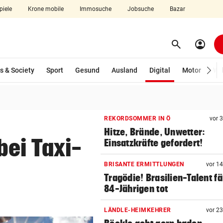
piele
Krone mobile
Immosuche
Jobsuche
Bazar
search
account_circle
Menü aufklappen
Suchen
(ausgewählt)
s & Society
Sport
Gesund
Ausland
Digital
Motor
Wir
len
REKORDSOMMER IN Ö
vor 
Hitze, Brände, Unwetter:
bei Taxi-
Einsatzkräfte gefordert!
BRISANTE ERMITTLUNGEN
vor 1
Tragödie! Brasilien-Talent fä
84-Jährigen tot
LÄNDLE-HEIMKEHRER
vor 2