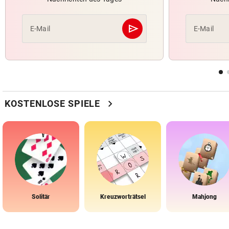
send
E-Mail
E-Mail
Abschicken
chevron_right
KOSTENLOSE SPIELE
Solitär
Kreuzworträtsel
Mahjong