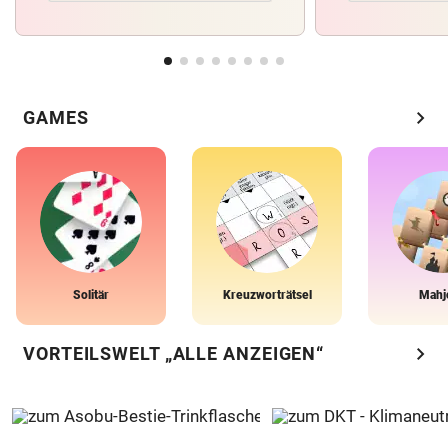
chevron_right
GAMES
Solitär
Kreuzworträtsel
Mahj
chevron_right
VORTEILSWELT „ALLE ANZEIGEN“