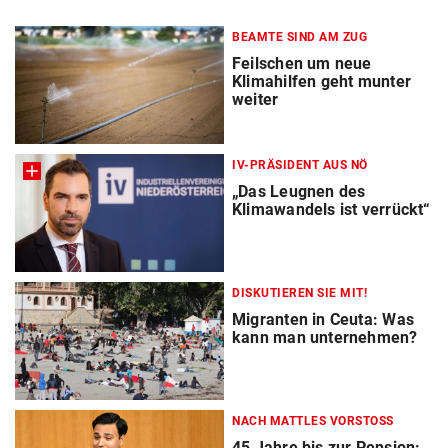
BEAMTE SIND AM ZUG
Feilschen um neue
Klimahilfen geht munter
weiter
IV-PRÄSIDENT AUS NÖ
„Das Leugnen des
Klimawandels ist verrückt“
DISKUTIEREN SIE MIT!
Migranten in Ceuta: Was
kann man unternehmen?
NACH MATTLES VORSTOSS
45 Jahre bis zur Pension: