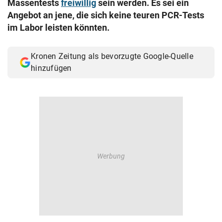
Massentests
freiwillig
sein werden. Es sei ein
© Krone Multimedia GmbH & Co KG 2026
Angebot an jene, die sich keine teuren PCR-Tests
Muthgasse 2, 1190 Wien
im Labor leisten könnten.
Kronen Zeitung als bevorzugte Google-Quelle
hinzufügen