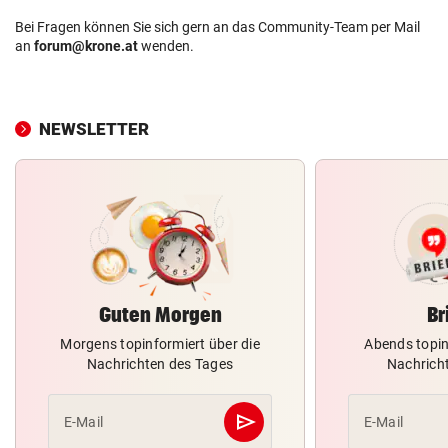
Bei Fragen können Sie sich gern an das Community-Team per Mail
an
forum@krone.at
wenden.
NEWSLETTER
Guten Morgen
Br
Morgens topinformiert über die
Abends topin
Nachrichten des Tages
Nachrich
send
E-Mail
E-Mail
Abschicken