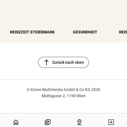
REISEZEIT STEIERMARK
GESUNDHEIT
REI
north
Zurück nach oben
© Krone Multimedia GmbH & Co KG 2026
Muthgasse 2, 1190 Wien
NaN%
home
pin_drop