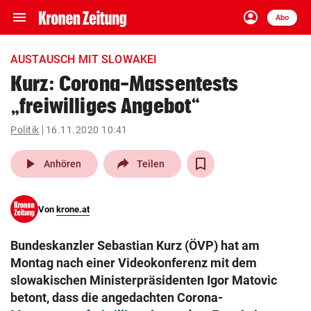
menu
account_circle
Navigation
Anmelden
Abo
close
Schließen
ein-/ausklappen
AUSTAUSCH MIT SLOWAKEI
Abonnieren
Kurz: Corona-Massentests
„freiwilliges Angebot“
account_circle
arrow_right
Anmelden
Politik
16.11.2020 10:41
pin_drop
arrow_right
Bundesland auswäh
Wien
play_arrow
Anhören
Teilen
bookmark
Merkliste
Von
krone.at
Suchbegriff
search
Bundeskanzler Sebastian Kurz (ÖVP) hat am
eingeben
Montag nach einer Videokonferenz mit dem
slowakischen Ministerpräsidenten Igor Matovic
betont, dass die angedachten Corona-