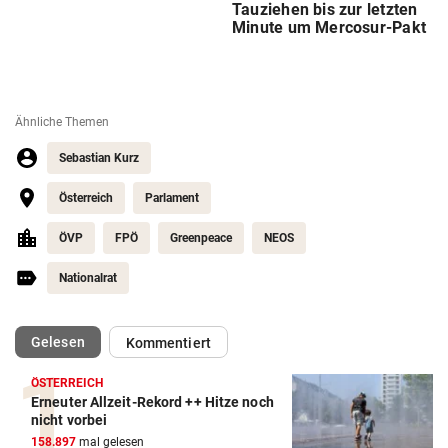
Tauziehen bis zur letzten
Minute um Mercosur-Pakt
Ähnliche Themen
Sebastian Kurz
Österreich
Parlament
ÖVP
FPÖ
Greenpeace
NEOS
Nationalrat
(ausgewählt)
Gelesen
Kommentiert
ÖSTERREICH
Erneuter Allzeit-Rekord ++ Hitze noch
nicht vorbei
158.897
mal gelesen