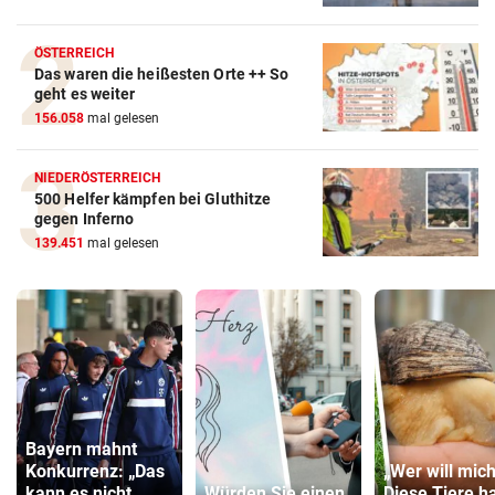
ÖSTERREICH
Das waren die heißesten Orte ++ So
geht es weiter
156.058
mal gelesen
NIEDERÖSTERREICH
500 Helfer kämpfen bei Gluthitze
gegen Inferno
139.451
mal gelesen
Bayern mahnt
Konkurrenz: „Das
„Wer will mich
kann es nicht
Würden Sie einen
Diese Tiere h