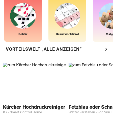
Solitär
Kreuzworträtsel
Mahj
chevron_right
VORTEILSWELT „ALLE ANZEIGEN“
Kärcher Hochdruckreiniger
Fetzblau oder Schn
K7 - Smart Control Home
Wetter verstehen - von Sigi F