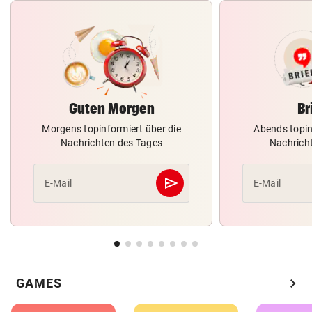
Guten Morgen
Br
Morgens topinformiert über die
Abends topin
Nachrichten des Tages
Nachrich
send
E-Mail
E-Mail
Abschicken
chevron_right
GAMES