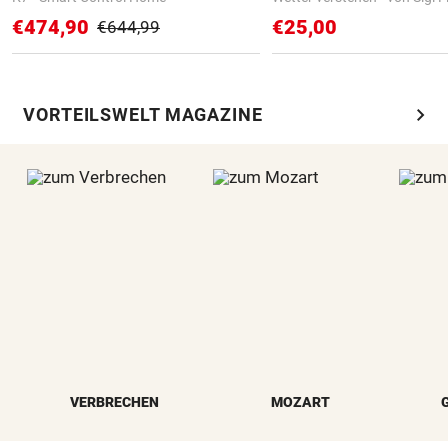
€474,90
€25,00
€644,99
chevron_right
VORTEILSWELT MAGAZINE
VERBRECHEN
MOZART