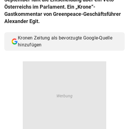
© Krone Multimedia GmbH & Co KG 2026
Österreichs im Parlament. Ein „Krone“-
Muthgasse 2, 1190 Wien
Gastkommentar von Greenpeace-Geschäftsführer
Alexander Egit.
Kronen Zeitung als bevorzugte Google-Quelle
hinzufügen