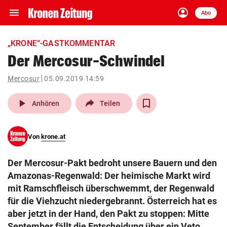
menu
account_circle
Navigation
Anmelden
Abo
close
Schließen
ein-/ausklappen
„KRONE“-GASTKOMMENTAR
Abonnieren
Der Mercosur-Schwindel
account_circle
arrow_right
Mercosur
05.09.2019 14:59
Anmelden
play_arrow
Anhören
Teilen
pin_drop
arrow_right
Bundesland auswäh
Wien
bookmark
Von
krone.at
Merkliste
Der Mercosur-Pakt bedroht unsere Bauern und den
Suchbegriff
Amazonas-Regenwald: Der heimische Markt wird
search
eingeben
mit Ramschfleisch überschwemmt, der Regenwald
für die Viehzucht niedergebrannt. Österreich hat es
aber jetzt in der Hand, den Pakt zu stoppen: Mitte
September fällt die Entscheidung über ein Veto