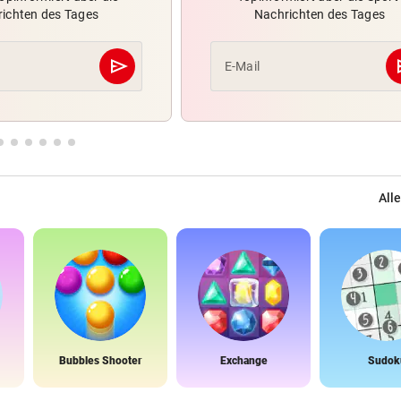
ichten des Tages
Nachrichten des Tages
send
s
E-Mail
Abschicken
Alle
Bubbles Shooter
Exchange
Sudok