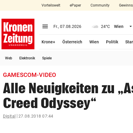
Vorteilswelt
ePaper
Community
Gewinns
close
Schließen
menu
Menü aufklappen
Fr., 07.08.2026
24°C
Wien
Abonnieren
Krone+
Österreich
Wien
Politik
Star
account_circle
arrow_right
Anmelden
Web
Elektronik
Spiele
pin_drop
arrow_right
Bundesland auswäh
Wien
GAMESCOM-VIDEO
bookmark
Merkliste
Alle Neuigkeiten zu „
Creed Odyssey“
Suchbegriff
search
eingeben
Digital
27.08.2018 07:44