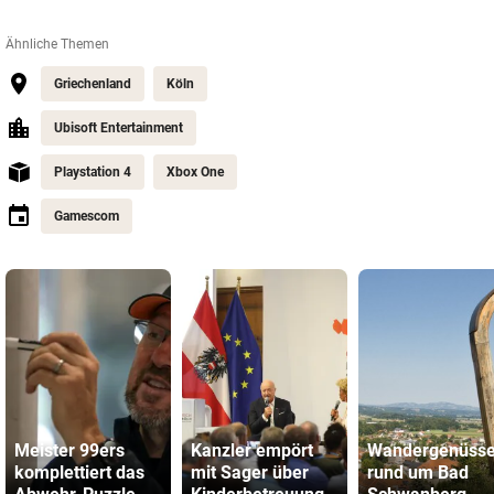
Ähnliche Themen
Griechenland
Köln
Ubisoft Entertainment
Playstation 4
Xbox One
Gamescom
Meister 99ers
Kanzler empört
Wandergenüss
komplettiert das
mit Sager über
rund um Bad