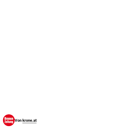
© Krone Multimedia GmbH & Co KG 2026
Muthgasse 2, 1190 Wien
Von
krone.at