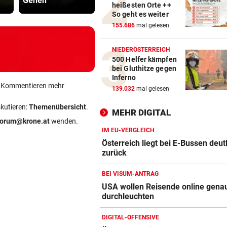
Gehen
genutzt
in tödliche 
heißesten Orte ++
EISHOCKEY-TRANSFER
vor ein
So geht es weiter
Meister 99ers komplettiert 
155.686
mal gelesen
Abwehr-Puzzle
NIEDERÖSTERREICH
567 MILLIONEN DOLLAR
vor ein
500 Helfer kämpfen
Kinderschutz ungenügend: S
bei Gluthitze gegen
für Meta-Konzern
Inferno
ein Kommentieren mehr
139.032
mal gelesen
BEI HÖHEREN UMSÄTZEN
vor ein
skutieren:
Themenübersicht
.
Post-Halbjahresgewinn um 
MEHR DIGITAL
forum@krone.at
wenden.
Drittel eingebrochen
IM EU-VERGLEICH
Österreich liegt bei E-Bussen deut
zurück
BEI VISUM-ANTRAG
USA wollen Reisende online gena
durchleuchten
Amazon-Kindle Vergleich
DIGITAL-OFFENSIVE
ZUM VERGLEICH