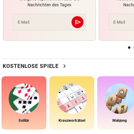
Nachrichten des Tages
Nachr
send
E-Mail
E-Mail
Abschicken
chevron_right
KOSTENLOSE SPIELE
Solitär
Kreuzworträtsel
Mahjong