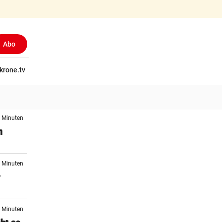
Abo
tschaft
krone.tv
Wissen
Gericht
Kolumnen
Freizeit
Reise
Ti
4 Minuten
n
9 Minuten
r
9 Minuten