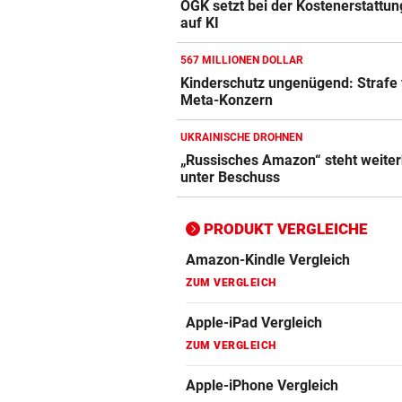
ÖGK setzt bei der Kostenerstattung
auf KI
Apple-iPad Vergleich
ZUM VERGLEICH
567 MILLIONEN DOLLAR
Kinderschutz ungenügend: Strafe 
Apple-iPhone Vergleich
Meta-Konzern
ZUM VERGLEICH
UKRAINISCHE DROHNEN
Apple Macbook Vergleich
„Russisches Amazon“ steht weiter
unter Beschuss
ZUM VERGLEICH
Bluetooth Lautsprecher Vergleich
PRODUKT VERGLEICHE
ZUM VERGLEICH
DSL Speedtest
ZUM VERGLEICH
Fernseher Vergleich
ZUM VERGLEICH