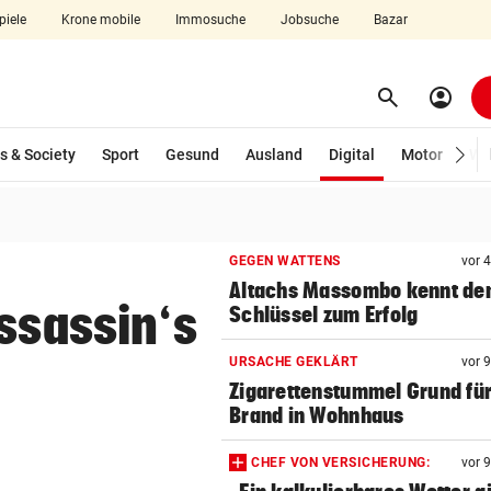
piele
Krone mobile
Immosuche
Jobsuche
Bazar
search
account_circle
Menü aufklappen
Suchen
(ausgewählt)
s & Society
Sport
Gesund
Ausland
Digital
Motor
Wir
len
GEGEN WATTENS
vor 
Altachs Massombo kennt de
Assassin‘s
Schlüssel zum Erfolg
URSACHE GEKLÄRT
vor 
Zigarettenstummel Grund fü
Brand in Wohnhaus
CHEF VON VERSICHERUNG:
vor 