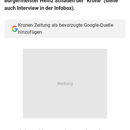
Bürgermeister Heinz Schaden der "Krone" (siehe
© Krone Multimedia GmbH & Co KG 2026
auch Interview in der Infobox).
Muthgasse 2, 1190 Wien
Kronen Zeitung als bevorzugte Google-Quelle
hinzufügen