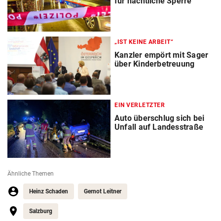
für nächtliche Sperre
„IST KEINE ARBEIT“
Kanzler empört mit Sager
über Kinderbetreuung
EIN VERLETZTER
Auto überschlug sich bei
Unfall auf Landesstraße
Ähnliche Themen
Heinz Schaden
Gernot Leitner
Salzburg