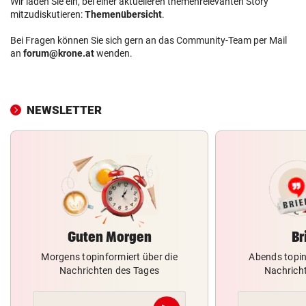
Wir laden Sie ein, bei einer aktuelleren themenrelevanten Story
mitzudiskutieren:
Themenübersicht
.
Bei Fragen können Sie sich gern an das Community-Team per Mail
an
forum@krone.at
wenden.
NEWSLETTER
Guten Morgen
Br
Morgens topinformiert über die
Abends topin
Nachrichten des Tages
Nachrich