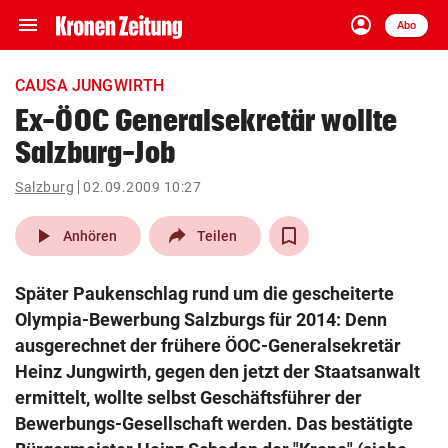
menu
account_circle
Navigation
Anmelden
Abo
close
Schließen
ein-/ausklappen
CAUSA JUNGWIRTH
Abonnieren
Ex-ÖOC Generalsekretär wollte
Salzburg-Job
account_circle
arrow_right
Anmelden
Salzburg
02.09.2009 10:27
pin_drop
arrow_right
Bundesland auswäh
Wien
play_arrow
Anhören
Teilen
bookmark
Merkliste
Später Paukenschlag rund um die gescheiterte
Olympia-Bewerbung Salzburgs für 2014: Denn
Suchbegriff
ausgerechnet der frühere ÖOC-Generalsekretär
search
eingeben
Heinz Jungwirth, gegen den jetzt der Staatsanwalt
ermittelt, wollte selbst Geschäftsführer der
Bewerbungs-Gesellschaft werden. Das bestätigte