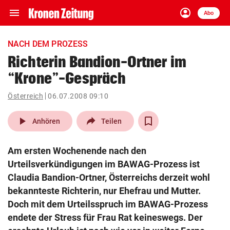
menu
account_circle
Navigation
Anmelden
Abo
close
Schließen
ein-/ausklappen
NACH DEM PROZESS
Abonnieren
Richterin Bandion-Ortner im
“Krone”-Gespräch
account_circle
arrow_right
Anmelden
Österreich
06.07.2008 09:10
pin_drop
arrow_right
Bundesland auswäh
Wien
play_arrow
Anhören
Teilen
bookmark
Merkliste
Am ersten Wochenende nach den
Urteilsverkündigungen im BAWAG-Prozess ist
Suchbegriff
Claudia Bandion-Ortner, Österreichs derzeit wohl
search
eingeben
bekannteste Richterin, nur Ehefrau und Mutter.
Doch mit dem Urteilsspruch im BAWAG-Prozess
endete der Stress für Frau Rat keineswegs. Der