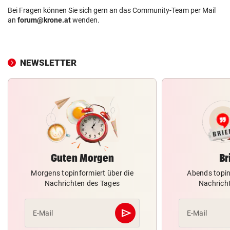
Bei Fragen können Sie sich gern an das Community-Team per Mail
an
forum@krone.at
wenden.
NEWSLETTER
Guten Morgen
Br
Morgens topinformiert über die
Abends topin
Nachrichten des Tages
Nachrich
send
E-Mail
E-Mail
Abschicken