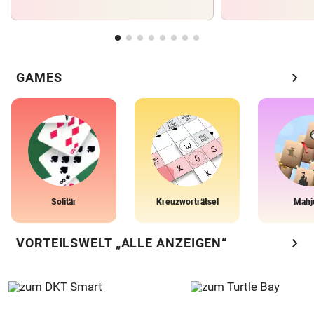
chevron_right
GAMES
Solitär
Kreuzworträtsel
Mahj
chevron_right
VORTEILSWELT „ALLE ANZEIGEN“