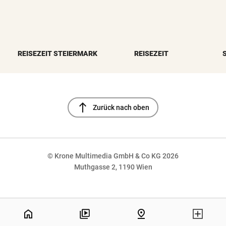
REISEZEIT STEIERMARK
REISEZEIT
north
Zurück nach oben
© Krone Multimedia GmbH & Co KG 2026
Muthgasse 2, 1190 Wien
NaN%
home
pin_drop