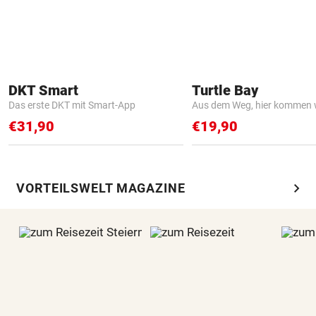
DKT Smart
Turtle Bay
Das erste DKT mit Smart-App
Aus dem Weg, hier kommen w
€31,90
€19,90
chevron_right
VORTEILSWELT MAGAZINE