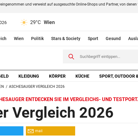
oreingenommen und verweist auf ausgesuchte Online-Shops und Partner, von denen 
29°C
Wien
pen
2026
eich
Wien
Politik
Stars & Society
Sport
Gesund
Ausl
tegorie
Wohnen
Matratzen-Topper
Matratzen
Drucker
Wischrobote
GELD
KLEIDUNG
KÖRPER
KÜCHE
SPORT, OUTDOOR &
EN
ASCHESAUGER VERGLEICH 2026
HESAUGER ENTDECKEN SIE IM VERGLEICHS- UND TESTPORT
r Vergleich 2026
mail