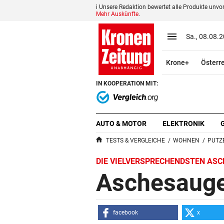
i Unsere Redaktion bewertet alle Produkte unv
Mehr Auskünfte
.
close
Schließen
menu
Menü aufklap
Sa., 08.08.
Abonnieren
Krone+
Österr
pin_drop
arrow_right
Zum Bundesland
Wien
IN KOOPERATION MIT:
bookmark
Merkliste
Die beliebtesten Vergleiche nach Ka
AUTO & MOTOR
ELEKTRONIK
notifications
Benachrichtigungen
Neu
TESTS & VERGLEICHE
WOHNEN
PUTZ
DIE VIELVERSPRECHENDSTEN ASC
S
Aschesauge
search
u
c
h
facebook
x
b