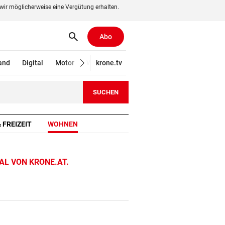
wir möglicherweise eine Vergütung erhalten.
search
Suchen
Abo
and
Digital
Motor
Wirtschaft
krone.tv
Wissen
Gericht
Kolum
SUCHEN
r
Tageslichtlampe
Pelletofen
Industriestaubsauger
Bohrmaschine
 FREIZEIT
WOHNEN
AL VON KRONE.AT.