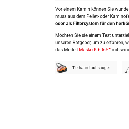
e
© Krone Multimedia GmbH & Co KG 2026
Vor einem Kamin können Sie wunderb
g
Muthgasse 2, 1190 Wien
muss aus dem Pellet- oder Kaminofen
r
oder als Filtersystem für den her
i
f
Möchten Sie sie einem Test unterzie
f
unseren Ratgeber, um zu erfahren, w
e
das Modell
Masko K-606S
*
mit sein
i
n
Tierhaarstaubsauger
g
e
b
e
n