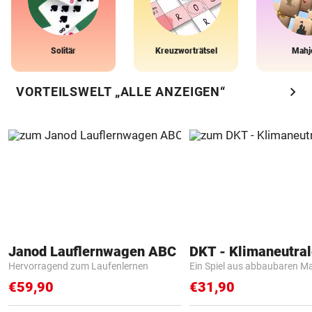
Solitär
Kreuzworträtsel
Mahj
chevron_right
VORTEILSWELT „ALLE ANZEIGEN“
Janod Lauflernwagen ABC
Hervorragend zum Laufenlernen
Ein Spiel aus abbaubaren Ma
€59,90
€31,90