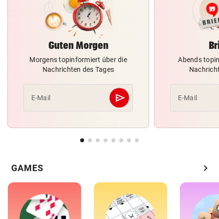
Guten Morgen
Br
Morgens topinformiert über die
Abends topin
Nachrichten des Tages
Nachrich
send
E-Mail
E-Mail
Abschicken
chevron_right
GAMES