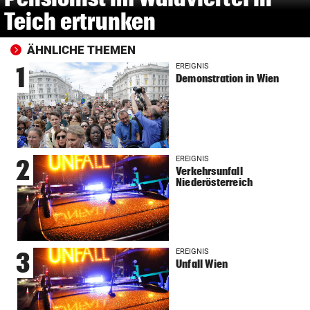
Teich ertrunken
ÄHNLICHE THEMEN
EREIGNIS
1
Demonstration in Wien
EREIGNIS
2
Verkehrsunfall
Niederösterreich
EREIGNIS
3
Unfall Wien