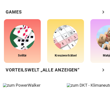
chevron_right
GAMES
Solitär
Kreuzworträtsel
Mahj
chevron_right
VORTEILSWELT „ALLE ANZEIGEN“