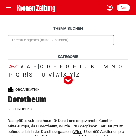
menu
account_circle
Navigation
Anmelden
Abo
close
Schließen
ein-/ausklappen
Aufklappen
THEMA SUCHEN
Abonnieren
(Pflichtfeld)
account_circle
arrow_right
Anmelden
KATEGORIE
pin_drop
arrow_right
Bundesland auswäh
Wien
(ausgewählt)
A-Z
#
A
B
C
D
E
F
G
H
I
J
K
L
M
N
O
P
Q
R
S
T
U
V
W
X
Y
Z
Alle
Person
Ort
Schlagwort
Organisation
(ausgewählt)
bookmark
Merkliste
ORGANISATION
Produkt
Ereignis
Dorotheum
Suchbegriff
search
BESCHREIBUNG
eingeben
Aufklappen
Das größte Auktionshaus für Kunst und angewandte Kunst in
Mitteleuropa, das
Dorotheum
, wurde 1707 gegründet. Der Hauptsitz
befindet sich in der Dorotheergasse in
Wien
. Über 600 Auktionen pro