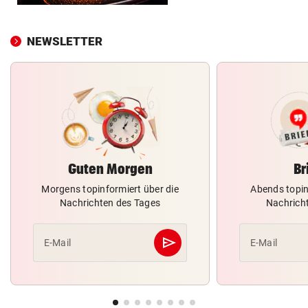
NEWSLETTER
Guten Morgen
Br
Morgens topinformiert über die
Abends topin
Nachrichten des Tages
Nachrich
send
E-Mail
E-Mail
Abschicken