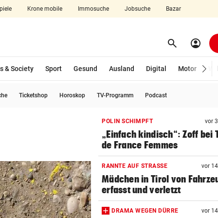
piele
Krone mobile
Immosuche
Jobsuche
Bazar
search
account_circle
Menü aufklappen
Suchen
s & Society
Sport
Gesund
Ausland
Digital
Motor
Wir
che
Ticketshop
Horoskop
TV-Programm
Podcast
len
POLIN SCHIMPFT
vor 
„Einfach kindisch“: Zoff bei 
de France Femmes
RANNTE AUF STRASSE
vor 1
Mädchen in Tirol von Fahrze
erfasst und verletzt
DRAMA WEGEN DÜRRE
vor 1