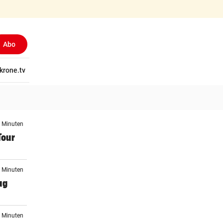
Abo
tschaft
krone.tv
Wissen
Gericht
Kolumnen
Freizeit
Reise
Ti
3 Minuten
Tour
4 Minuten
ug
4 Minuten