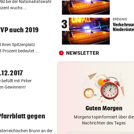
ild bei der Nationalratswahl
FUSSBALL-BUNDESLIGA
vor 
ozent wuchs ...
Darum ist die Wiener Austria
EREIGNIS
3
handlungsfähig
Verkehrsun
ÖVP auch 2019
Niederöste
HEIMBILANZ IST SPITZE
vor 
Gegen Salzburg mauern? Für
d ihren Spitzenplatz
WAC keine Option
8 Prozent bedeutet ...
NEWSLETTER
DESIGN-VOTING
vor 
Neue Euro-Geldscheine: Wir
.12.2017
dürfen mitentscheiden
befüllt mit Pirker
llen Gewinnern!
Guten Morgen
Pfarrblatt gegen
Morgens topinformiert über die
Nachrichten des Tages
sterreichischen Brunn an der