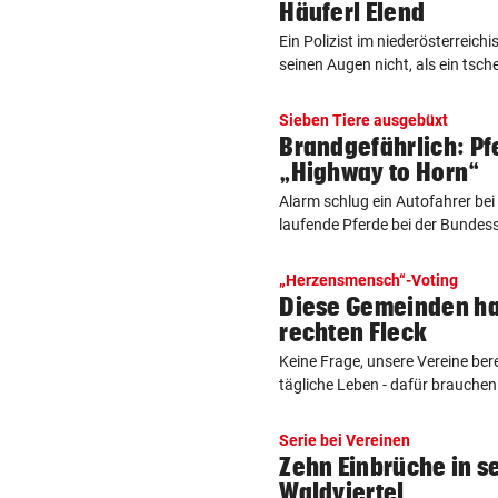
Häuferl Elend
Ein Polizist im niederösterreich
seinen Augen nicht, als ein tsche
Sieben Tiere ausgebüxt
Brandgefährlich: Pf
„Highway to Horn“
Alarm schlug ein Autofahrer bei 
laufende Pferde bei der Bundesst
„Herzensmensch“-Voting
Diese Gemeinden ha
rechten Fleck
Keine Frage, unsere Vereine bere
tägliche Leben - dafür brauchen s
Serie bei Vereinen
Zehn Einbrüche in s
Waldviertel