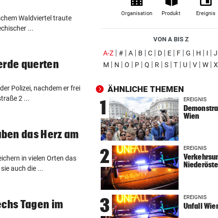
Lionel Messi reist mit Privatj
Organisation
Produkt
Ereignis
ischem Waldviertel traute
Trauerfeier
chischer ...
VON A BIS Z
WIRBEL UM PRÄSIDENTEN
vor ein
(ausgewählt)
A-Z
#
A
B
C
D
E
F
G
H
I
J
Statement! FIFA wittert Ka
erde querten
M
N
O
P
Q
R
S
T
U
V
W
X
gegen Infantino
der Polizei, nachdem er frei
ÄHNLICHE THEMEN
„LUCKY PUNCH CLUB“
vor ein
raße 2 ...
Die große Kunst, richtig witz
EREIGNIS
1
Demonstrat
sein
Wien
ben das Herz am
DAS SAGT PARTEICHEF
vor ein
Trotz Babler-Streit: „SPÖ wir
EREIGNIS
2
OÖ zulegen“
Verkehrsun
ichern in vielen Orten das
Niederöste
ie auch die ...
GEFAHR DURCH HITZE
vor ein
„Diese Menschen dürfen wir 
EREIGNIS
3
vergessen“
echs Tagen im
Unfall Wie