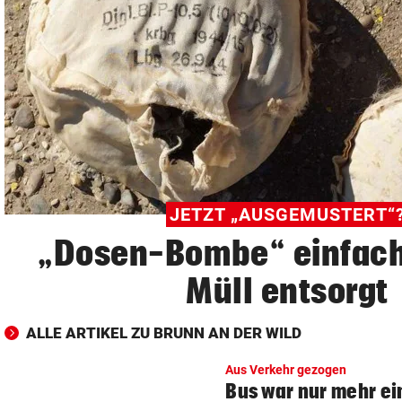
© Krone Multimedia GmbH & Co KG 2026
Muthgasse 2, 1190 Wien
JETZT „AUSGEMUSTERT“
„Dosen-Bombe“ einfach
Müll entsorgt
ALLE ARTIKEL ZU BRUNN AN DER WILD
Aus Verkehr gezogen
Bus war nur mehr ei