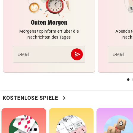
Guten Morgen
Morgens topinformiert über die
Abends t
Nachrichten des Tages
Nachr
send
E-Mail
E-Mail
Abschicken
chevron_right
KOSTENLOSE SPIELE