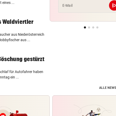
 eines ...
se
E-Mail
s Waldviertler
aucher aus Niederösterreich
obbyfischer aus ...
Böschung gestürzt
chlaf für Autofahrer haben
ntag ein ...
ALLE NEWS