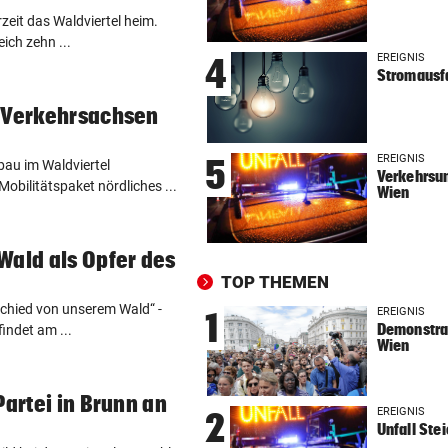
„HOT GIRL SUMMER“
vor ein
zeit das Waldviertel heim.
Diese Filme sind perfekt für 
ich zehn ...
Mädelsabend
EREIGNIS
4
Stromausf
WIEDER VERSCHÄRFUNGEN
vor ein
s Verkehrsachsen
Minister plant noch strenger
Regeln für E-Scooter
EREIGNIS
5
au im Waldviertel
Verkehrsun
obilitätspaket nördliches ...
Wien
„FACEBOOK-MORD“
vor ein
Frau in Wohnung erschossen
Waren es zwei Täter?
Wald als Opfer des
TOP THEMEN
OLYMPIA-HELD GSTREIN
vor 
schied von unserem Wald“ -
„Ich bin immer noch der Gle
EREIGNIS
1
Demonstrat
indet am ...
geblieben“
Wien
FC RED BULL SALZBURG
vor 
Partei in Brunn an
Haris Tabakovic: Der
EREIGNIS
2
Bankkaufmann mit Torgarant
Unfall Ste