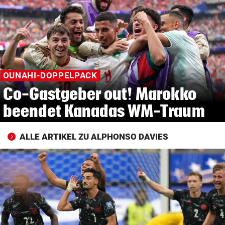
© Krone Multimedia GmbH & Co KG 2026
Muthgasse 2, 1190 Wien
OUNAHI-DOPPELPACK
Co-Gastgeber out! Marokko
beendet Kanadas WM-Traum
ALLE ARTIKEL ZU ALPHONSO DAVIES