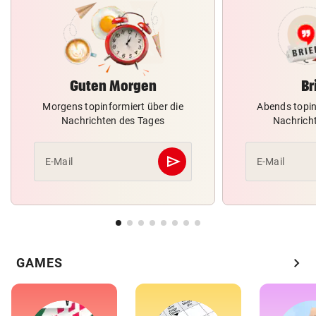
Guten Morgen
Br
Morgens topinformiert über die
Abends topin
Nachrichten des Tages
Nachrich
send
E-Mail
E-Mail
Abschicken
chevron_right
GAMES