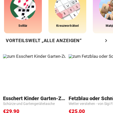
Solitär
Kreuzworträtsel
Mahj
chevron_right
VORTEILSWELT „ALLE ANZEIGEN“
Esschert Kinder Garten-Zubehör
Fetzblau oder Schn
Schürze und Gartengerätetasche
Wetter verstehen - von Sigi F
€29,90
€25,00