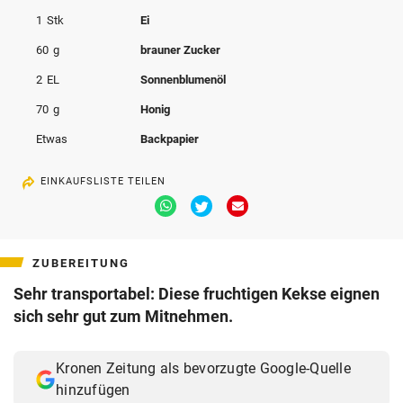
1
Stk
Ei
60
g
brauner Zucker
2
EL
Sonnenblumenöl
70
g
Honig
Etwas
Backpapier
EINKAUFSLISTE TEILEN
Via
Via
Via
Whatsapp
Twitter
Email
teilen
teilen
teilen
ZUBEREITUNG
Sehr transportabel: Diese fruchtigen Kekse eignen
sich sehr gut zum Mitnehmen.
Kronen Zeitung als bevorzugte Google-Quelle
hinzufügen