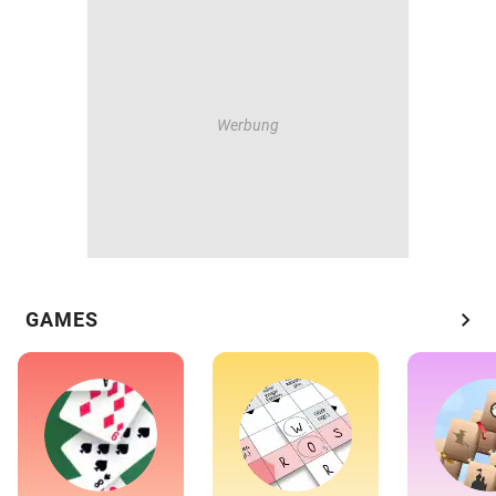
chevron_right
GAMES