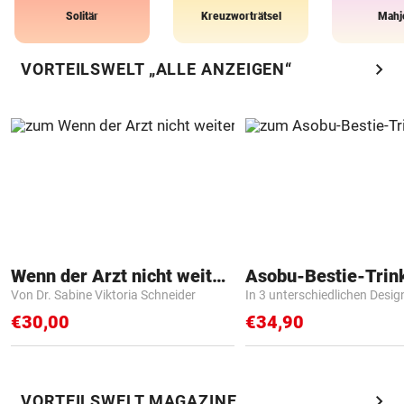
Solitär
Kreuzworträtsel
Mahj
chevron_right
VORTEILSWELT „ALLE ANZEIGEN“
Wenn der Arzt nicht weiter weiß
Asobu-Bestie-Trin
Von Dr. Sabine Viktoria Schneider
In 3 unterschiedlichen Desig
€30,00
€34,90
chevron_right
VORTEILSWELT MAGAZINE