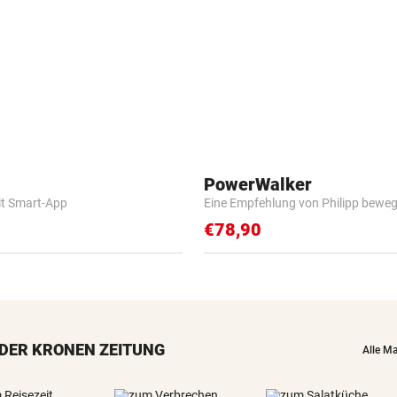
PowerWalker
it Smart-App
Eine Empfehlung von Philipp beweg
€78,90
DER KRONEN ZEITUNG
Alle M