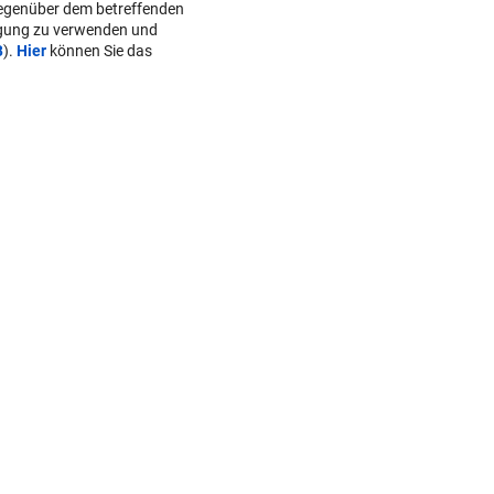
„HOT GIRL SUMMER“
Diese Filme sind perfekt für 
Mädelsabend
WIEDER VERSCHÄRFUNGEN
Minister plant noch strenger
s/der Redaktion bzw. von
Regeln für E-Scooter
daktion/der Betreiber von den
r, gegen geltendes Recht
„FACEBOOK-MORD“
w. dem Ansehen von KMM
Frau in Wohnung erschossen
gegenüber dem betreffenden
Waren es zwei Täter?
lgung zu verwenden und
B
).
Hier
können Sie das