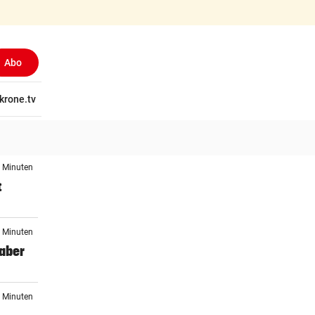
Abo
tschaft
krone.tv
Wissen
Gericht
Kolumnen
Freizeit
Reise
Ti
3 Minuten
t
3 Minuten
 aber
5 Minuten