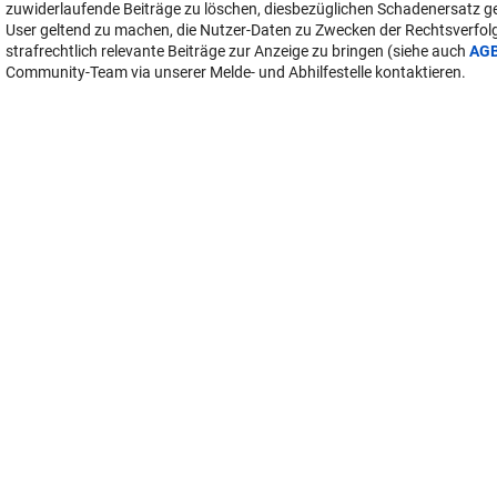
User-Beiträge geben nicht notwendigerweise die Meinung des Betreiber
Krone Multimedia (KMM) wieder. In diesem Sinne distanziert sich die Re
Inhalten in diesem Diskussionsforum. KMM behält sich insbesondere vo
verstoßende, den guten Sitten oder der
Netiquette
widersprechende bz
zuwiderlaufende Beiträge zu löschen, diesbezüglichen Schadenersatz 
User geltend zu machen, die Nutzer-Daten zu Zwecken der Rechtsverfo
strafrechtlich relevante Beiträge zur Anzeige zu bringen (siehe auch
AG
Community-Team via unserer Melde- und Abhilfestelle kontaktieren.