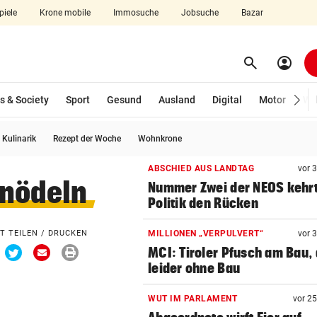
piele
Krone mobile
Immosuche
Jobsuche
Bazar
search
account_circle
Menü aufklappen
Suchen
s & Society
Sport
Gesund
Ausland
Digital
Motor
Wir
Kulinarik
Rezept der Woche
Wohnkrone
len
ABSCHIED AUS LANDTAG
vor 
knödeln
Nummer Zwei der NEOS kehr
Politik den Rücken
T TEILEN / DRUCKEN
MILLIONEN „VERPULVERT“
vor 
ia
Via
Via
Drucken
MCI: Tiroler Pfusch am Bau,
acebook
Twitter
Email
ilen
teilen
teilen
leider ohne Bau
WUT IM PARLAMENT
vor 2