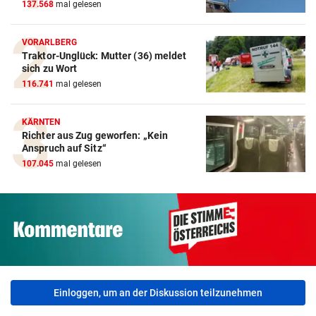
137.568
mal gelesen
VORARLBERG
Traktor-Unglück: Mutter (36) meldet
sich zu Wort
116.741
mal gelesen
KÄRNTEN
Richter aus Zug geworfen: „Kein
Anspruch auf Sitz“
107.045
mal gelesen
Einloggen, um an der Diskussion teilzunehmen