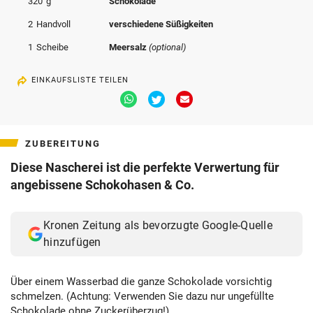
320
g
Schokolade
© Krone Multimedia GmbH & Co KG 2026
2
Handvoll
verschiedene Süßigkeiten
Muthgasse 2, 1190 Wien
1
Scheibe
Meersalz
(optional)
EINKAUFSLISTE TEILEN
Via
Via
Via
Whatsapp
Twitter
Email
teilen
teilen
teilen
ZUBEREITUNG
Diese Nascherei ist die perfekte Verwertung für
angebissene Schokohasen & Co.
Kronen Zeitung als bevorzugte Google-Quelle
hinzufügen
Über einem Wasserbad die ganze Schokolade vorsichtig
schmelzen. (Achtung: Verwenden Sie dazu nur ungefüllte
Schokolade ohne Zuckerüberzug!)