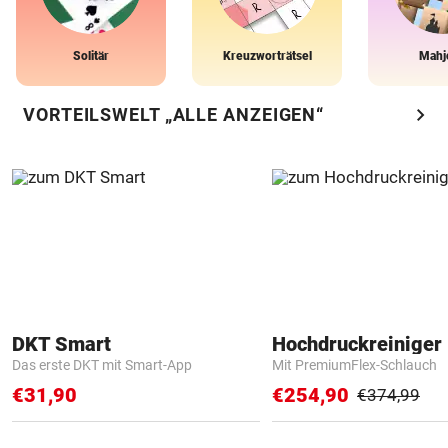
Solitär
Kreuzworträtsel
Mahj
chevron_right
VORTEILSWELT „ALLE ANZEIGEN“
DKT Smart
Hochdruckreiniger 
Das erste DKT mit Smart-App
Mit PremiumFlex-Schlauch
€31,90
€254,90
€374,99