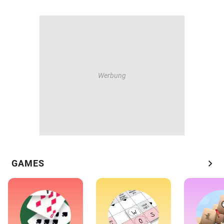
chevron_right
GAMES