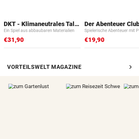
DKT - Klimaneutrales Talent
Der Abenteuer Clu
Ein Spiel aus abbaubaren Materialien
Spielerische Abenteuer mit P
€31,90
€19,90
chevron_right
VORTEILSWELT MAGAZINE