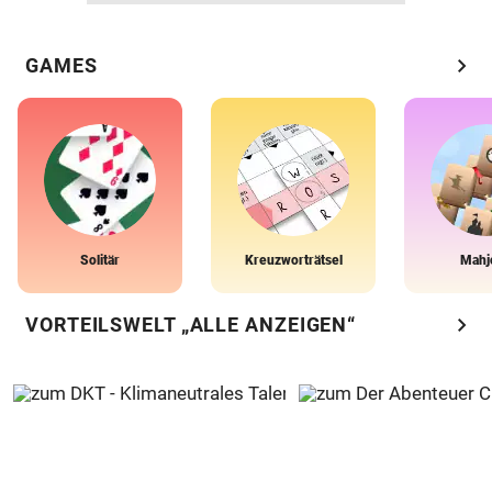
chevron_right
GAMES
Solitär
Kreuzworträtsel
Mahj
chevron_right
VORTEILSWELT „ALLE ANZEIGEN“