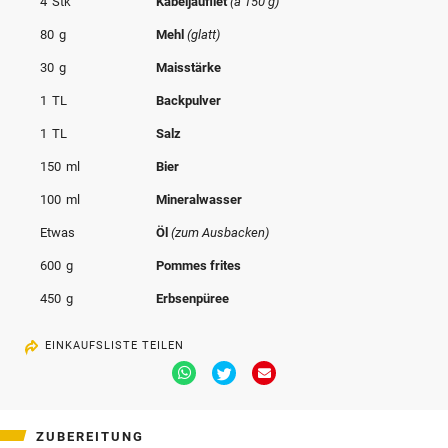
4
Stk
Kabeljaufilet
(à 150 g)
© Krone Multimedia GmbH & Co KG 2026
80
g
Mehl
(glatt)
Muthgasse 2, 1190 Wien
30
g
Maisstärke
1
TL
Backpulver
1
TL
Salz
150
ml
Bier
100
ml
Mineralwasser
Etwas
Öl
(zum Ausbacken)
600
g
Pommes frites
450
g
Erbsenpüree
EINKAUFSLISTE TEILEN
Via
Via
Via
Whatsapp
Twitter
Email
teilen
teilen
teilen
ZUBEREITUNG