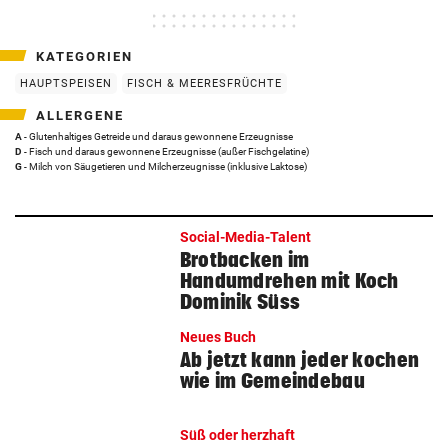
KATEGORIEN
HAUPTSPEISEN
FISCH & MEERESFRÜCHTE
ALLERGENE
A
- Glutenhaltiges Getreide und daraus gewonnene Erzeugnisse
D
- Fisch und daraus gewonnene Erzeugnisse (außer Fischgelatine)
G
- Milch von Säugetieren und Milcherzeugnisse (inklusive Laktose)
Social-Media-Talent
Brotbacken im
Handumdrehen mit Koch
Dominik Süss
Neues Buch
Ab jetzt kann jeder kochen
wie im Gemeindebau
Süß oder herzhaft