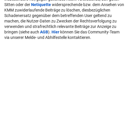
User-Beiträge geben nicht notwendigerweise die Meinung des
Betreibers/der Redaktion bzw. von Krone Multimedia (KMM) wieder.
In diesem Sinne distanziert sich die Redaktion/der Betreiber von den
Inhalten in diesem Diskussionsforum. KMM behält sich
insbesondere vor, gegen geltendes Recht verstoßende, den guten
Sitten oder der
Netiquette
widersprechende bzw. dem Ansehen von
KMM zuwiderlaufende Beiträge zu löschen, diesbezüglichen
Schadenersatz gegenüber dem betreffenden User geltend zu
machen, die Nutzer-Daten zu Zwecken der Rechtsverfolgung zu
verwenden und strafrechtlich relevante Beiträge zur Anzeige zu
bringen (siehe auch
AGB
).
Hier
können Sie das Community-Team
via unserer Melde- und Abhilfestelle kontaktieren.