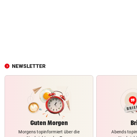
NEWSLETTER
Guten Morgen
Br
Morgens topinformiert über die
Abends topin