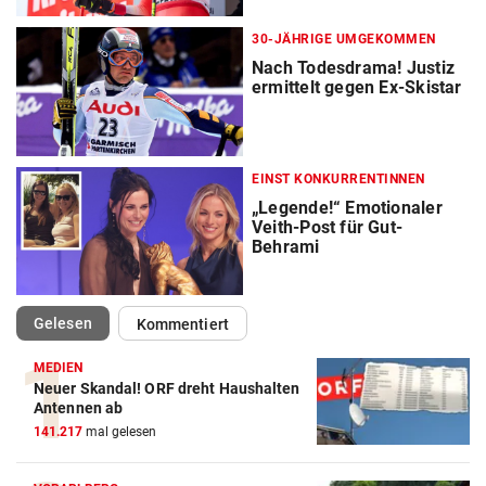
30-JÄHRIGE UMGEKOMMEN
Nach Todesdrama! Justiz
ermittelt gegen Ex-Skistar
EINST KONKURRENTINNEN
„Legende!“ Emotionaler
Veith-Post für Gut-
Behrami
(ausgewählt)
Gelesen
Kommentiert
MEDIEN
Neuer Skandal! ORF dreht Haushalten
Action-Cam Vergleich
Antennen ab
141.217
mal gelesen
ZUM VERGLEICH
Crosstrainer Vergleich