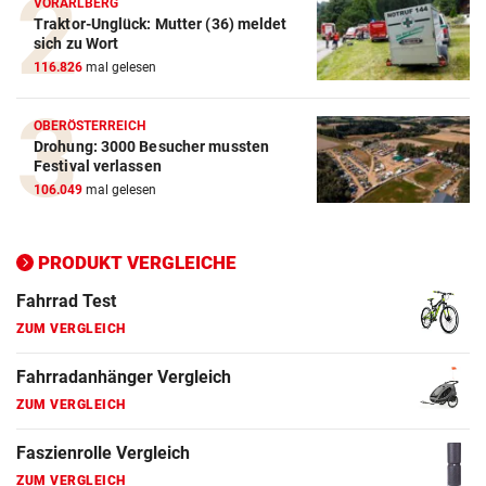
VORARLBERG
Traktor-Unglück: Mutter (36) meldet
ZUM VERGLEICH
sich zu Wort
116.826
mal gelesen
E-Bike Vergleich
ZUM VERGLEICH
OBERÖSTERREICH
Drohung: 3000 Besucher mussten
Elektro-Scooter Vergleich
Festival verlassen
ZUM VERGLEICH
106.049
mal gelesen
Ergometer Vergleich
ZUM VERGLEICH
PRODUKT VERGLEICHE
Fahrrad Test
ZUM VERGLEICH
Fahrradanhänger Vergleich
ZUM VERGLEICH
Faszienrolle Vergleich
ZUM VERGLEICH