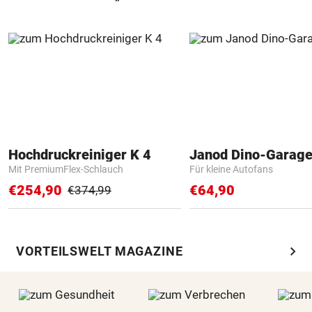
Hochdruckreiniger K 4
Janod Dino-Garag
Mit PremiumFlex-Schlauch
Für kleine Autofans
€254,90
€64,90
€374,99
chevron_right
VORTEILSWELT MAGAZINE