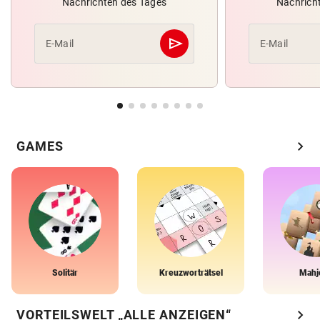
Nachrichten des Tages
Nachrich
send
E-Mail
E-Mail
Abschicken
chevron_right
GAMES
Solitär
Kreuzworträtsel
Mahj
chevron_right
VORTEILSWELT „ALLE ANZEIGEN“