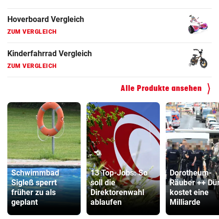
Hoverboard Vergleich
ZUM VERGLEICH
Kinderfahrrad Vergleich
ZUM VERGLEICH
Alle Produkte ansehen
Schwimmbad
13 Top-Jobs: So
Dorotheum-
Sigleß sperrt
soll die
Räuber ++ Dü
früher zu als
Direktorenwahl
kostet eine
geplant
ablaufen
Milliarde