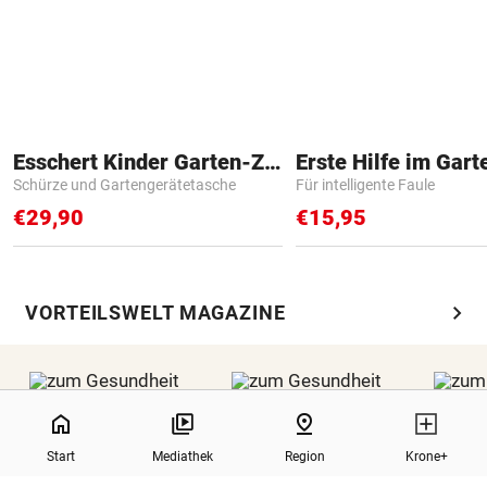
Esschert Kinder Garten-Zubehör
Erste Hilfe im Gart
Schürze und Gartengerätetasche
Für intelligente Faule
€29,90
€15,95
chevron_right
VORTEILSWELT MAGAZINE
NaN%
home
pin_drop
Start
Mediathek
Region
Krone+