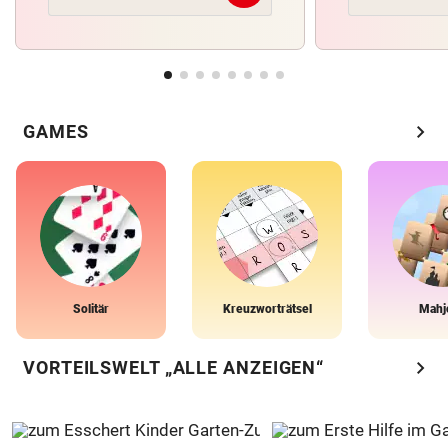
chevron_right
GAMES
Solitär
Kreuzworträtsel
Mahj
chevron_right
VORTEILSWELT „ALLE ANZEIGEN“