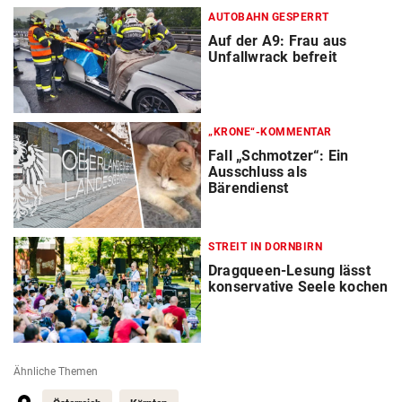
AUTOBAHN GESPERRT
Auf der A9: Frau aus
Unfallwrack befreit
„KRONE“-KOMMENTAR
Fall „Schmotzer“: Ein
Ausschluss als
Bärendienst
STREIT IN DORNBIRN
Dragqueen-Lesung lässt
konservative Seele kochen
Ähnliche Themen