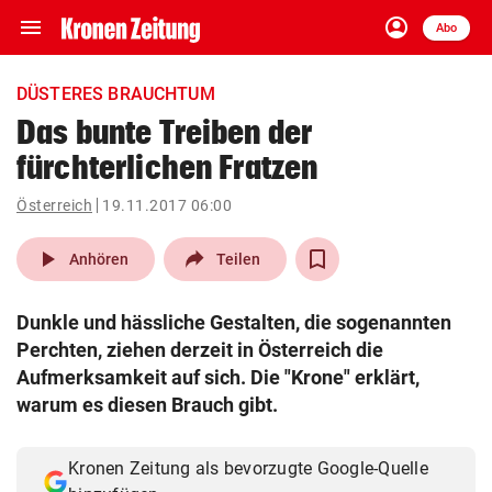
menu
account_circle
Navigation
Anmelden
Abo
close
Schließen
ein-/ausklappen
DÜSTERES BRAUCHTUM
Abonnieren
Das bunte Treiben der
fürchterlichen Fratzen
account_circle
arrow_right
Anmelden
Österreich
19.11.2017 06:00
pin_drop
arrow_right
Bundesland auswäh
Wien
play_arrow
Anhören
Teilen
bookmark
Merkliste
Dunkle und hässliche Gestalten, die sogenannten
Perchten, ziehen derzeit in Österreich die
Suchbegriff
Aufmerksamkeit auf sich. Die "Krone" erklärt,
search
eingeben
warum es diesen Brauch gibt.
Kronen Zeitung als bevorzugte Google-Quelle