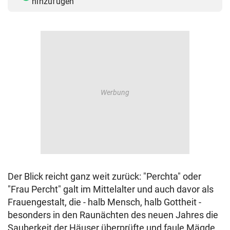
hinzufügen
© Krone Multimedia GmbH & Co KG 2026
Muthgasse 2, 1190 Wien
Der Blick reicht ganz weit zurück: "Perchta" oder
"Frau Percht" galt im Mittelalter und auch davor als
Frauengestalt, die - halb Mensch, halb Gottheit -
besonders in den Raunächten des neuen Jahres die
Sauberkeit der Häuser überprüfte und faule Mägde