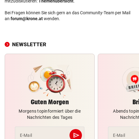
mitzudiskutieren:
Themenübersicht
.
Bei Fragen können Sie sich gern an das Community-Team per Mail
an
forum@krone.at
wenden.
NEWSLETTER
Guten Morgen
Br
Morgens topinformiert über die
Abends topin
Nachrichten des Tages
Nachrich
send
E-Mail
E-Mail
Abschicken