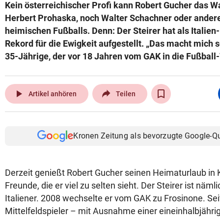
Kein österreichischer Profi kann Robert Gucher das W
Herbert Prohaska, noch Walter Schachner oder ander
heimischen Fußballs. Denn: Der Steirer hat als Italien
Rekord für die Ewigkeit aufgestellt. „Das macht mich s
35-Jährige, der vor 18 Jahren vom GAK in die Fußball
play_arrow
Artikel anhören
Teilen
Kronen Zeitung als bevorzugte Google-Q
Derzeit genießt Robert Gucher seinen Heimaturlaub in K
Freunde, die er viel zu selten sieht. Der Steirer ist näml
Italiener. 2008 wechselte er vom GAK zu Frosinone. Sei
Mittelfeldspieler – mit Ausnahme einer eineinhalbjähri