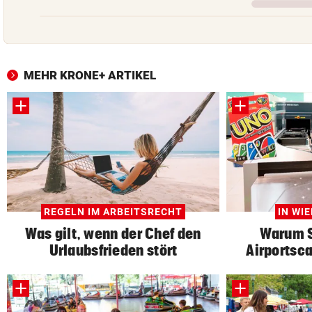
MEHR KRONE+ ARTIKEL
REGELN IM ARBEITSRECHT
IN WI
Was gilt, wenn der Chef den
Warum S
Urlaubsfrieden stört
Airportsc