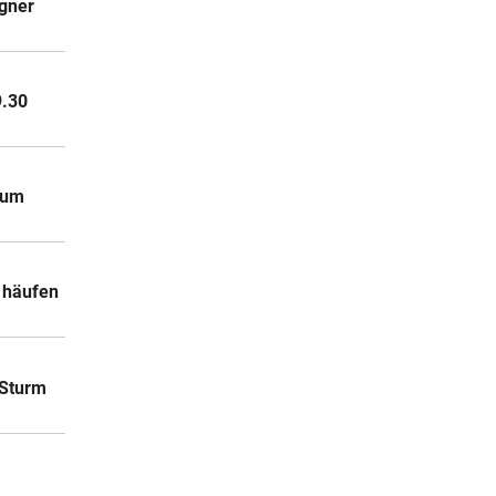
egner
9.30
 um
a häufen
 Sturm