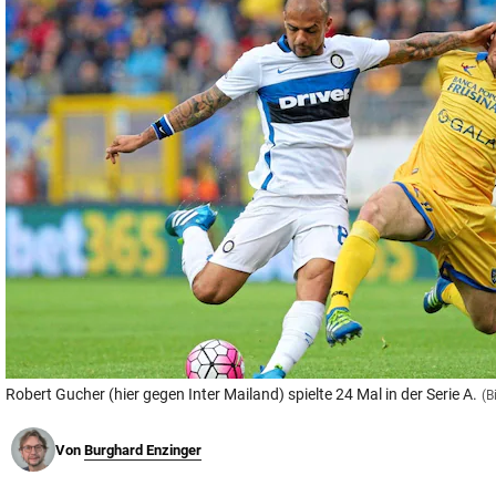
© Krone Multimedia GmbH & Co KG 2026
Muthgasse 2, 1190 Wien
Robert Gucher (hier gegen Inter Mailand) spielte 24 Mal in der Serie A.
(B
Von
Burghard Enzinger