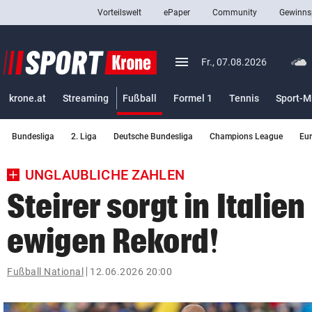
Vorteilswelt
ePaper
Community
Gewinns
close
Schließen
menu
Menü aufklappen
Fr., 07.08.2026
Abonnieren
(ausgewählt)
krone.at
Streaming
Fußball
Formel 1
Tennis
Sport-M
account_circle
arrow_right
Anmelden
Bundesliga
2. Liga
Deutsche Bundesliga
Champions League
Eu
pin_drop
arrow_right
Bundesland auswäh
Wien
UNGLAUBLICHE ZAHLEN
bookmark
Merkliste
Steirer sorgt in Italien
ewigen Rekord!
Suchbegriff
search
eingeben
Fußball National
12.06.2026 20:00