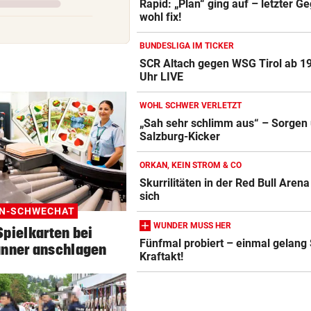
Rapid: „Plan“ ging auf – letzter G
wohl fix!
BUNDESLIGA IM TICKER
SCR Altach gegen WSG Tirol ab 1
Uhr LIVE
WOHL SCHWER VERLETZT
„Sah sehr schlimm aus“ – Sorgen
Salzburg-Kicker
ORKAN, KEIN STROM & CO
Skurrilitäten in der Red Bull Aren
sich
EN-SCHWECHAT
WUNDER MUSS HER
pielkarten bei
Fünfmal probiert – einmal gelang
anner anschlagen
Kraftakt!