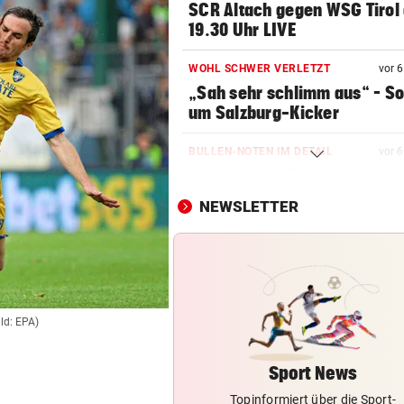
SCR Altach gegen WSG Tirol
19.30 Uhr LIVE
WOHL SCHWER VERLETZT
vor 
„Sah sehr schlimm aus“ – S
um Salzburg-Kicker
BULLEN-NOTEN IM DETAIL
vor 
Kapitän und „Zauber-
Zawie“glänzten bei Salzburg
NEWSLETTER
STIMMEN ZUM SPIEL
vor 
Austria-Trainer Helm: „Das
uns besser!“
EUROPA-LEAGUE-QUALI
vor 
ild: EPA)
Joker Tabakovic führt Salzbu
Last-Minute-Sieg
Sport News
Topinformiert über die Sport-
STIMMEN ZUM SPIEL
vor 