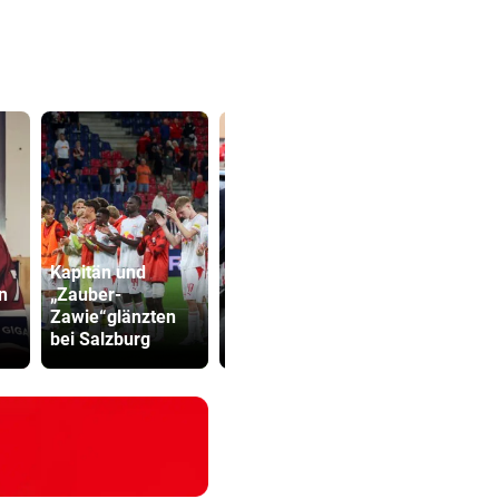
Kapitän und
Katzentöter
n
„Zauber-
TV-Star geht mit
Anwalt: „Ni
Zawie“glänzten
Kanzler Stocker
viel Hass
bei Salzburg
hart ins Gericht
begegnet“