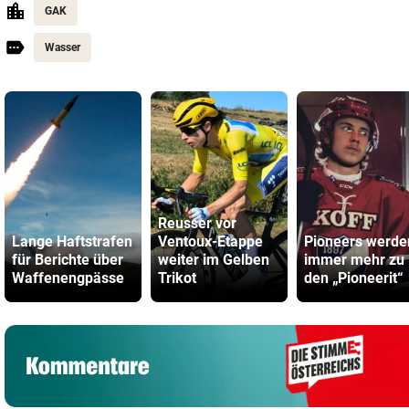
GAK
Wasser
Reusser vor
Lange Haftstrafen
Ventoux-Etappe
Pioneers werde
für Berichte über
weiter im Gelben
immer mehr zu
Waffenengpässe
Trikot
den „Pioneerit“