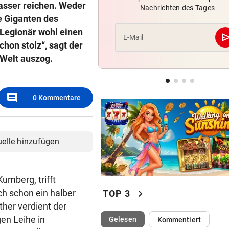
asser reichen. Weder
Nachrichten des Tages
Sportboss Katzer: „Fahren
e Giganten des
superhappy nach Hause“
-Legionär wohl einen
se
E-Mail
chon stolz“, sagt der
ORKAN, KEIN STROM & CO
vor 
-Welt auszog.
Skurrilitäten in der Red Bull
häufen sich
WASSERSPRINGEN
vor 
comment
0
Kommentare
Knoll bei EM Achter vom Tur
Lotfi auf Rang 12!
uelle hinzufügen
umberg, trifft
chevron_right
ich schon ein halber
TOP 3
ther verdient der
gen Leihe in
(ausgewählt)
Gelesen
Kommentiert