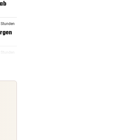
 ab
6 Stunden
orgen
6 Stunden
6 Stunden
 macht
7 Stunden
Guten Morgen
rg zu
Morgens topinformiert über die
Nachrichten des Tages
7 Stunden