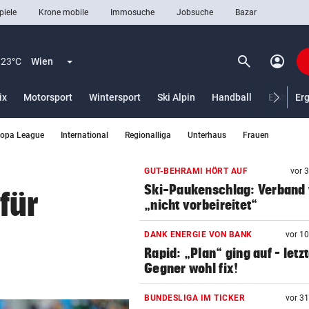
piele
Krone mobile
Immosuche
Jobsuche
Bazar
search
account_circle
Menü aufklappen
Suchen
23°C
Wien
ix
Motorsport
Wintersport
Ski Alpin
Handball
Eishocke
Er
ropa League
International
Regionalliga
Unterhaus
Frauen
len
GUT-BEHRAMI HÖRT AUF
vor 
Ski-Paukenschlag: Verband
 für
„nicht vorbeireitet“
DANK ENERGIE VON BANK
vor 1
Rapid: „Plan“ ging auf – letz
Gegner wohl fix!
BUNDESLIGA IM TICKER
vor 3