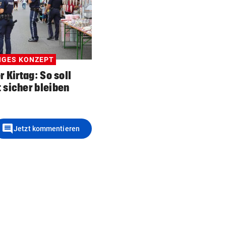
NGES KONZEPT
r Kirtag: So soll
 sicher bleiben
comment
Jetzt kommentieren