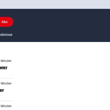
Abo
y
gebnisse
US-Sport
3 Minuten
 war
0 Minuten
ter
1 Minuten