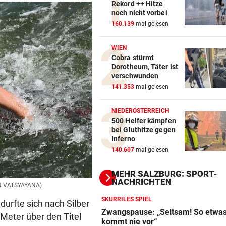
Rekord ++ Hitze
noch nicht vorbei
160.139
mal gelesen
WIEN
Cobra stürmt
Dorotheum, Täter ist
verschwunden
141.353
mal gelesen
NIEDERÖSTERREICH
500 Helfer kämpfen
bei Gluthitze gegen
Inferno
140.607
mal gelesen
MEHR SALZBURG: SPORT-
NACHRICHTEN
N VATSYAYANA)
SKURRILES SPIEL
urfte sich nach Silber
Zwangspause: „Seltsam! So etwa
 Meter über den Titel
kommt nie vor“