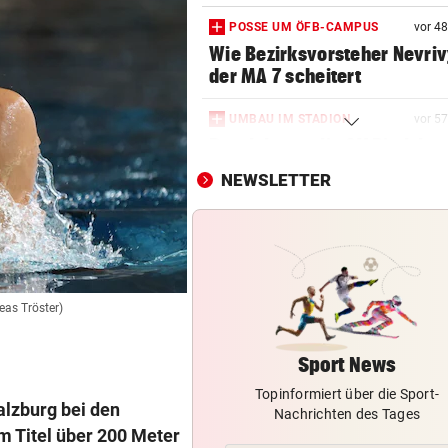
POSSE UM ÖFB-CAMPUS
vor 4
Wie Bezirksvorsteher Nevriv
der MA 7 scheitert
UMBAU IM STADION
vor 5
Druck kennt die SV Ried derz
einzig vom Klo
NEWSLETTER
TROTZDEM STARK BEI EM
Beim Spazieren am Kopf verl
„War echt blöd“
HEIL KEHRT HEIM
reas Tröster)
Pfeifkonzert? „Habe für den 
alles gegeben!“
Sport News
Topinformiert über die Sport-
LISL PERKAUS
lzburg bei den
Nachrichten des Tages
Wienerin stieß vor 100 Jahre
m Titel über 200 Meter
Rekord für Ewigkeit