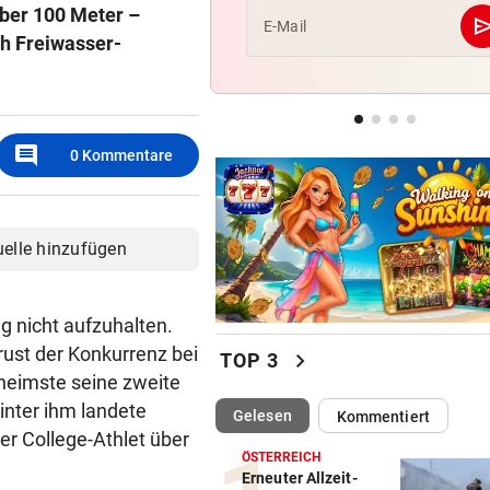
ber 100 Meter –
se
E-Mail
ch Freiwasser-
NACH FRANKFURT-WECHSEL
Klepeisz: „Herausforderung,
ich haben wollte“
ANDREAS HERZOG:
comment
0
Kommentare
„Nur Pflicht erfüllt, brauche
Ausrufezeichen!“
uelle hinzufügen
 nicht aufzuhalten.
ust der Konkurrenz bei
chevron_right
TOP 3
heimste seine zweite
inter ihm landete
(ausgewählt)
Gelesen
Kommentiert
r College-Athlet über
ÖSTERREICH
Erneuter Allzeit-