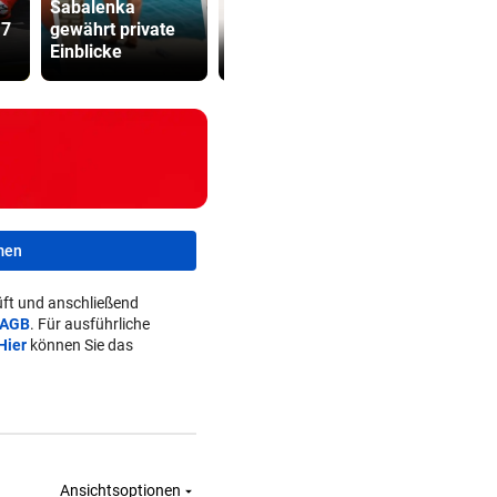
Sabalenka
Präventivha
17
gewährt private
Die Wende ist weit
Gefährder,
Einblicke
entfernt
soll abschi
men
ft und anschließend
AGB
. Für ausführliche
Hier
können Sie das