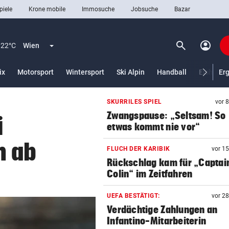
piele
Krone mobile
Immosuche
Jobsuche
Bazar
search
account_circle
Menü aufklappen
Suchen
22°C
Wien
ix
Motorsport
Wintersport
Ski Alpin
Handball
Eishocke
Er
SKURRILES SPIEL
vor 
len
Zwangspause: „Seltsam! So
i
etwas kommt nie vor“
n ab
FLUCH DER KARIBIK
vor 1
Rückschlag kam für „Captai
Colin“ im Zeitfahren
UEFA BESTÄTIGT:
vor 2
Verdächtige Zahlungen an
Infantino-Mitarbeiterin