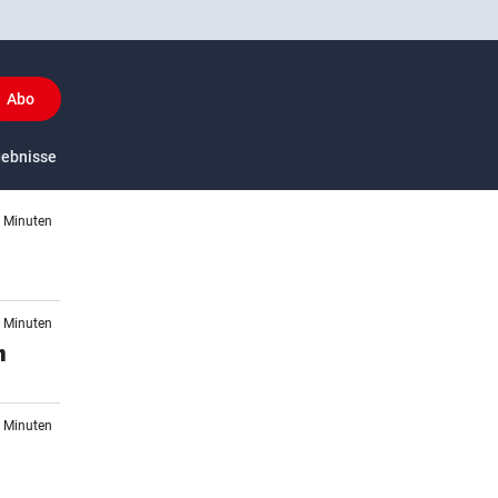
Abo
y
gebnisse
US-Sport
8 Minuten
5 Minuten
n
8 Minuten