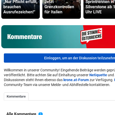
„Nur Pflicht erfüllt,
Jetzt
Sprintrennen in
brauchen
Grenzkontrollen
Silverstone ab 
Ausrufezeichen!“
für Italien
Uhr LIVE
Einloggen, um an der Diskussion teilzuneh
Willkommen in unserer Community! Eingehende Beiträge werden geprü
veröffentlicht. Bitte achten Sie auf Einhaltung unserer
Netiquette
und
Diskussionen steht Ihnen ebenso das
krone.at-Forum
zur Verfügung.
Community-Team via unserer Melde- und Abhilfestelle kontaktieren.