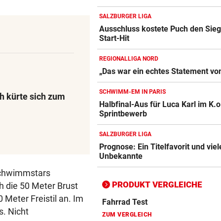
SALZBURGER LIGA
Ausschluss kostete Puch den Sieg
Action-Cam Vergleich
Start-Hit
ZUM VERGLEICH
REGIONALLIGA NORD
Crosstrainer Vergleich
„Das war ein echtes Statement vo
ZUM VERGLEICH
SCHWIMM-EM IN PARIS
h kürte sich zum
E-Bike Vergleich
Halbfinal-Aus für Luca Karl im K.o
ZUM VERGLEICH
Sprintbewerb
Elektro-Scooter Vergleich
SALZBURGER LIGA
Prognose: Ein Titelfavorit und viel
ZUM VERGLEICH
Unbekannte
Ergometer Vergleich
 Schwimmstars
ZUM VERGLEICH
PRODUKT VERGLEICHE
h die 50 Meter Brust
 Meter Freistil an. Im
Fahrrad Test
s. Nicht
ZUM VERGLEICH