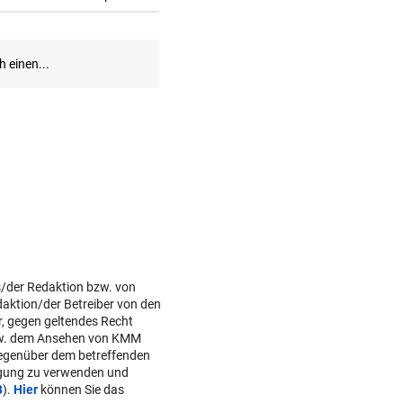
s/der Redaktion bzw. von
daktion/der Betreiber von den
r, gegen geltendes Recht
w. dem Ansehen von KMM
gegenüber dem betreffenden
lgung zu verwenden und
B
).
Hier
können Sie das