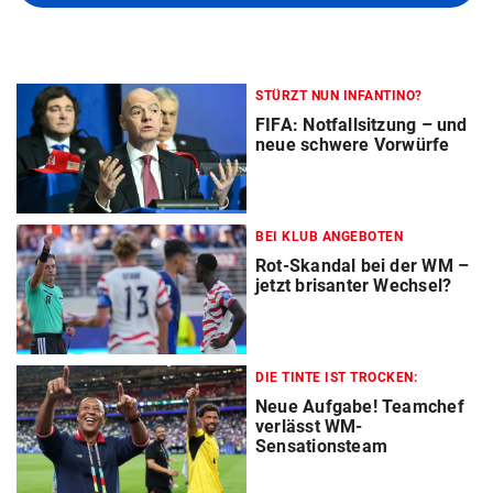
STÜRZT NUN INFANTINO?
FIFA: Notfallsitzung – und
neue schwere Vorwürfe
BEI KLUB ANGEBOTEN
Rot-Skandal bei der WM –
jetzt brisanter Wechsel?
DIE TINTE IST TROCKEN:
Neue Aufgabe! Teamchef
verlässt WM-
Sensationsteam