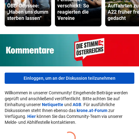
ÖBB-Odyssee:
verschickt: So
Auffahrten zu
„Haben uns dumm
reagierten die
A22 früher fre
sterben lassen“
Vereine
gedacht
Einloggen, um an der Diskussion teilzunehmen
Willkommen in unserer Community! Eingehende Beiträge werden
geprüft und anschließend veröffentlicht. Bitte achten Sie auf
Einhaltung unserer
Netiquette
und
AGB
. Für ausführliche
Diskussionen steht Ihnen ebenso das
krone.at-Forum
zur
Verfügung.
Hier
können Sie das Community-Team via unserer
Melde- und Abhilfestelle kontaktieren.