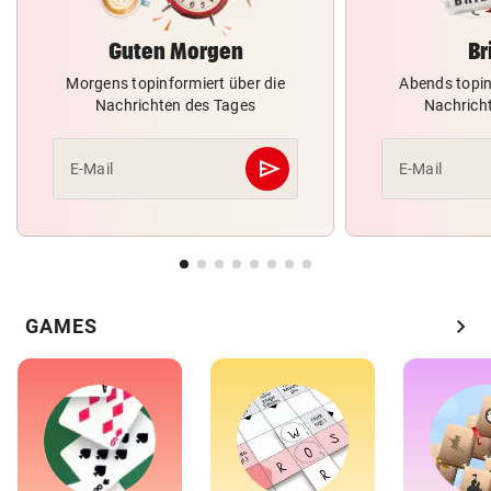
Guten Morgen
Br
Morgens topinformiert über die
Abends topin
Nachrichten des Tages
Nachrich
send
E-Mail
E-Mail
Abschicken
chevron_right
GAMES