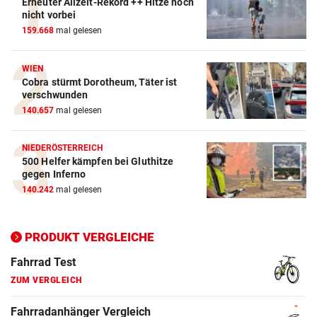
Erneuter Allzeit-Rekord ++ Hitze noch
Action-Cam Vergleich
nicht vorbei
159.668
mal gelesen
ZUM VERGLEICH
Crosstrainer Vergleich
WIEN
Cobra stürmt Dorotheum, Täter ist
ZUM VERGLEICH
verschwunden
140.657
mal gelesen
E-Bike Vergleich
ZUM VERGLEICH
NIEDERÖSTERREICH
500 Helfer kämpfen bei Gluthitze
Elektro-Scooter Vergleich
gegen Inferno
ZUM VERGLEICH
140.242
mal gelesen
Ergometer Vergleich
ZUM VERGLEICH
PRODUKT VERGLEICHE
Fahrrad Test
ZUM VERGLEICH
Fahrradanhänger Vergleich