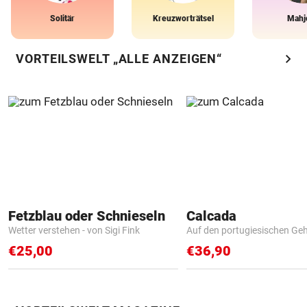
Solitär
Kreuzworträtsel
Mahj
chevron_right
VORTEILSWELT „ALLE ANZEIGEN“
Fetzblau oder Schnieseln
Calcada
Wetter verstehen - von Sigi Fink
Auf den portugiesischen G
€25,00
€36,90