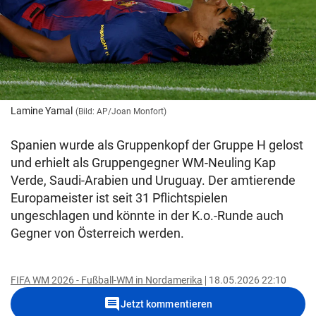
Lamine Yamal
(Bild: AP/Joan Monfort)
Spanien wurde als Gruppenkopf der Gruppe H gelost
und erhielt als Gruppengegner WM-Neuling Kap
Verde, Saudi-Arabien und Uruguay. Der amtierende
Europameister ist seit 31 Pflichtspielen
ungeschlagen und könnte in der K.o.-Runde auch
Gegner von Österreich werden.
FIFA WM 2026 - Fußball-WM in Nordamerika
18.05.2026 22:10
comment
Jetzt kommentieren