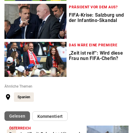
PRÄSIDENT VOR DEM AUS?
FIFA-Krise: Salzburg und
der Infantino-Skandal
DAS WÄRE EINE PREMIERE
„Zeit ist reif“: Wird diese
Frau nun FIFA-Chefin?
Ähnliche Themen
Spanien
(ausgewählt)
Gelesen
Kommentiert
ÖSTERREICH