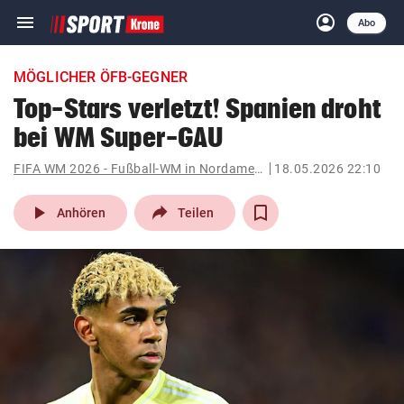
menu
account_circle
Navigation
Anmelden
Abo
close
Schließen
ein-/ausklappen
MÖGLICHER ÖFB-GEGNER
Abonnieren
Top-Stars verletzt! Spanien droht
bei WM Super-GAU
account_circle
arrow_right
Anmelden
FIFA WM 2026 - Fußball-WM in Nordamerika
18.05.2026 22:10
pin_drop
arrow_right
Bundesland auswäh
Wien
play_arrow
Anhören
Teilen
bookmark
Merkliste
Suchbegriff
search
eingeben