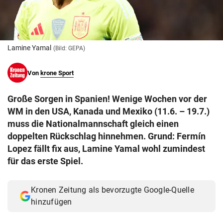
© Krone Multimedia GmbH & Co KG 2026
Muthgasse 2, 1190 Wien
Lamine Yamal
(Bild: GEPA)
Von
krone Sport
Große Sorgen in Spanien! Wenige Wochen vor der
WM in den USA, Kanada und Mexiko (11.6. – 19.7.)
muss die Nationalmannschaft gleich einen
doppelten Rückschlag hinnehmen. Grund: Fermín
Lopez fällt fix aus, Lamine Yamal wohl zumindest
für das erste Spiel.
Kronen Zeitung als bevorzugte Google-Quelle
hinzufügen