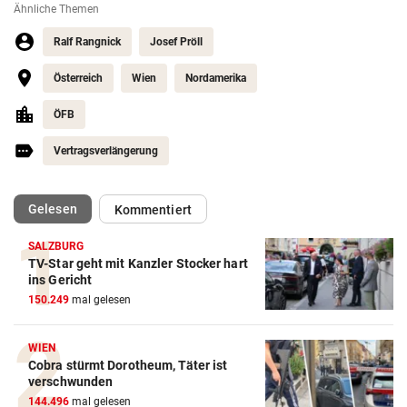
Ähnliche Themen
Ralf Rangnick
Josef Pröll
Österreich
Wien
Nordamerika
ÖFB
Vertragsverlängerung
(ausgewählt)
Gelesen
Kommentiert
SALZBURG
TV-Star geht mit Kanzler Stocker hart
ins Gericht
150.249
mal gelesen
WIEN
Cobra stürmt Dorotheum, Täter ist
verschwunden
144.496
mal gelesen