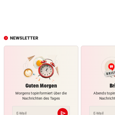
NEWSLETTER
Guten Morgen
Br
Morgens topinformiert über die
Abends topin
Nachrichten des Tages
Nachrich
send
E-Mail
E-Mail
Abschicken