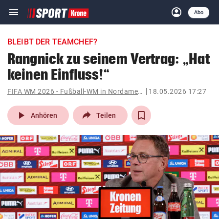
menu
account_circle
Navigation
Anmelden
Abo
close
Schließen
ein-/ausklappen
BLEIBT DER TEAMCHEF?
Abonnieren
Rangnick zu seinem Vertrag: „Hat
keinen Einfluss!“
account_circle
arrow_right
Anmelden
FIFA WM 2026 - Fußball-WM in Nordamerika
18.05.2026 17:27
pin_drop
arrow_right
Bundesland auswäh
Wien
play_arrow
Anhören
Teilen
bookmark
Merkliste
Suchbegriff
search
eingeben