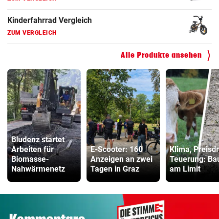
Ergometer Vergleich
ZUM VERGLEICH
Fahrrad Test
ZUM VERGLEICH
Alle Produkte ansehen
Fahrradanhänger Vergleich
ZUM VERGLEICH
Faszienrolle Vergleich
ZUM VERGLEICH
Bludenz startet
Hoverboard Vergleich
Arbeiten für
E-Scooter: 160
Klima, Preisd
ZUM VERGLEICH
Biomasse-
Anzeigen an zwei
Teuerung: Ba
Nahwärmenetz
Tagen in Graz
am Limit
Kinderfahrrad Vergleich
ZUM VERGLEICH