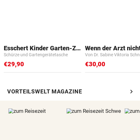
Esschert Kinder Garten-Zubehör
Schürze und Gartengerätetasche
Von Dr. Sabine Viktoria Schn
€29,90
€30,00
chevron_right
VORTEILSWELT MAGAZINE