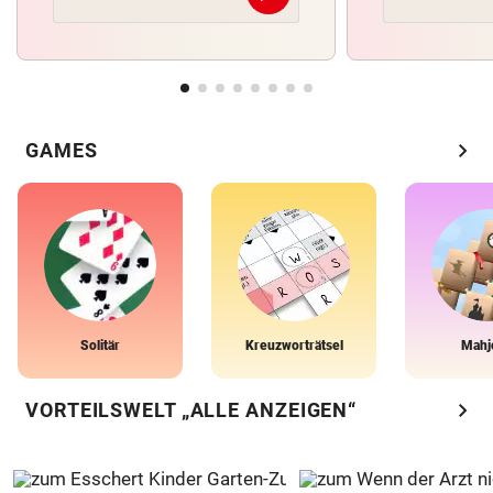
chevron_right
GAMES
Solitär
Kreuzworträtsel
Mahj
chevron_right
VORTEILSWELT „ALLE ANZEIGEN“