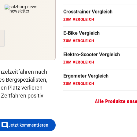
ZUM VERGLEICH
Fahrradanhänger Vergleich
ZUM VERGLEICH
Faszienrolle Vergleich
hicken
ZUM VERGLEICH
Hoverboard Vergleich
ZUM VERGLEICH
inzelzeitfahren nach
es Bergspezialisten,
Kinderfahrrad Vergleich
en Platz verlieren
ZUM VERGLEICH
 Zeitfahren positiv
Alle Produkte ans
comment
Jetzt kommentieren