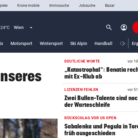
piele
Krone mobile
Immosuche
Jobsuche
Bazar
search
account_circle
Menü aufklappen
Suchen
24°C
Wien
ix
Motorsport
Wintersport
Ski Alpin
Handball
Eishocke
Er
DEUTLICHE WORTE
vor 1
len
„Katastrophal“: Benatia rec
unseres
mit Ex-Klub ab
LIZENZEN FEHLEN
vor 5
Zwei Bullen-Talente sind noc
der Warteschleife
RÜCKSCHLAG VOR US OPEN
Sabalenka und Pegula in Tor
früh ausgeschieden