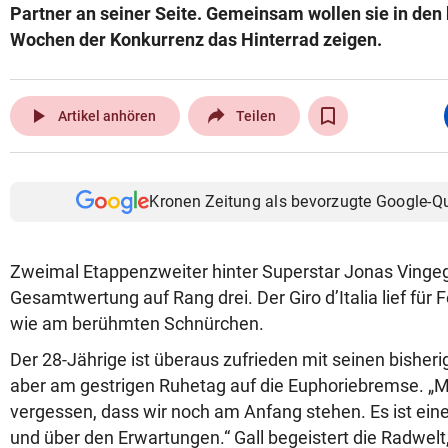
Partner an seiner Seite. Gemeinsam wollen sie in d
Wochen der Konkurrenz das Hinterrad zeigen.
play_arrow
Artikel anhören
Teilen
Kronen Zeitung als bevorzugte Google-Q
Zweimal Etappenzweiter hinter Superstar Jonas Vingeg
Gesamtwertung auf Rang drei. Der Giro d’Italia lief für Fe
wie am berühmten Schnürchen.
Der 28-Jährige ist überaus zufrieden mit seinen bisheri
aber am gestrigen Ruhetag auf die Euphoriebremse. „M
vergessen, dass wir noch am Anfang stehen. Es ist 
und über den Erwartungen.“ Gall begeistert die Radwelt,