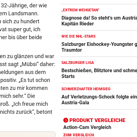
 32-Jährige, der wie
„EXTREM WEHGETAN“
einem Landsmann.
Diagnose da! So steht‘s um Austri
n sich zu hundert
Kapitän Rieder
Action-Cam Vergleich
at super gut, ich
ZUM VERGLEICH
her bis über beide
WIE DIE NHL-STARS
Salzburger Eishockey-Youngster g
Crosstrainer Vergleich
Traumtor
ZUM VERGLEICH
en zu glänzen und war
SALZBURGER LIGA
sst sagt „Mübsi“ daher:
E-Bike Vergleich
Bestschießen, Blitztore und schm
kmeldungen aus dem
ZUM VERGLEICH
Starts
ositiv. „Es tut schon
renten zu mir kommen
Elektro-Scooter Vergleich
SCHMERZHAFTER HEIMSIEG
 mich sehr.“ Die
Auf Verletzungs-Schock folgte ei
ZUM VERGLEICH
Austria-Gala
roß. „Ich freue mich
Ergometer Vergleich
 nichts zurück“, betont
ZUM VERGLEICH
PRODUKT VERGLEICHE
Fahrrad Test