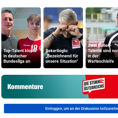
Zwei Bullen-
Top-Talent klopft
Sekerlioglu:
Talente sind no
in deutscher
„Bezeichnend für
in der
Bundesliga an
unsere Situation“
Warteschleife
Einloggen, um an der Diskussion teilzuneh