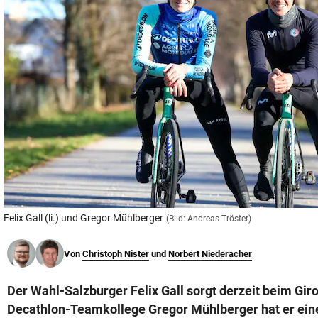
© Krone Multimedia GmbH & Co KG 2026
Muthgasse 2, 1190 Wien
Felix Gall (li.) und Gregor Mühlberger
(Bild: Andreas Tröster)
Von
Christoph Nister
und
Norbert Niederacher
Der Wahl-Salzburger Felix Gall sorgt derzeit beim Giro 
Decathlon-Teamkollege Gregor Mühlberger hat er ein