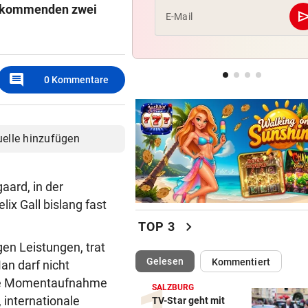
en kommenden zwei
se
E-Mail
POLIN SCHIMPFT
„Einfach kindisch“: Zoff bei 
de France Femmes
comment
0
Kommentare
KEINE SPUR ...
Fake-Hochzeit! Ronaldo hat 
getäuscht
uelle hinzufügen
aard, in der
lix Gall bislang fast
chevron_right
TOP 3
gen Leistungen, trat
(ausgewählt)
Gelesen
Kommentiert
an darf nicht
eine Momentaufnahme
SALZBURG
 internationale
TV-Star geht mit