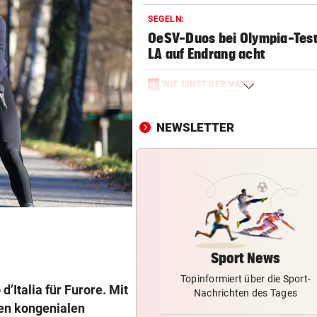
SEGELN:
OeSV-Duos bei Olympia-Test
LA auf Endrang acht
WIE EINST DER VATER
Top-Talent klopft in deutsch
Bundesliga an
NEWSLETTER
SCHLUSSTAG WARTET
Röber am Podest, „Captain C
stark verbessert
MOURINHO GREIFT DURCH
Diese Regeln gelten ab sofor
die Real-Spieler
Sport News
Topinformiert über die Sport-
VEREIN NIMMT ABSCHIED
d’Italia für Furore. Mit
Nachrichten des Tages
Steirischer Unterligist traue
en kongenialen
19-Jährigen