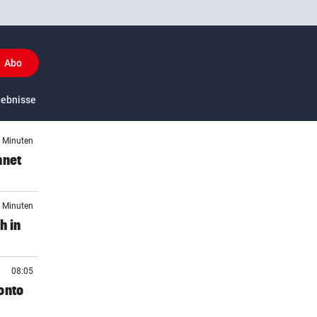
Abo
y
gebnisse
US-Sport
0 Minuten
hnet
1 Minuten
h in
08:05
onto