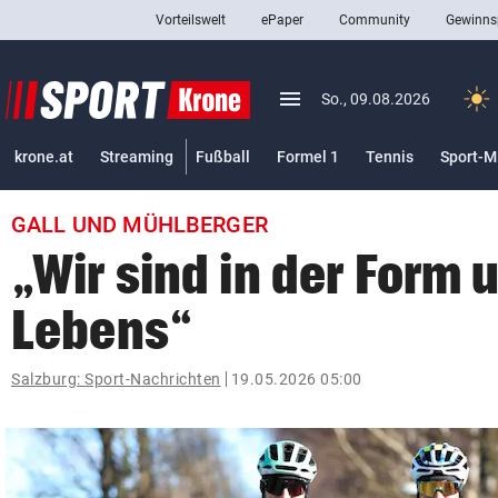
Vorteilswelt
ePaper
Community
Gewinns
close
Schließen
menu
Menü aufklappen
So., 09.08.2026
Abonnieren
krone.at
Streaming
Fußball
Formel 1
Tennis
Sport-M
account_circle
arrow_right
Anmelden
GALL UND MÜHLBERGER
pin_drop
arrow_right
Bundesland auswäh
Wien
„Wir sind in der Form 
bookmark
Merkliste
Lebens“
Suchbegriff
Salzburg: Sport-Nachrichten
19.05.2026 05:00
search
eingeben