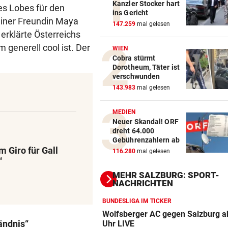
Kanzler Stocker hart
es Lobes für den
ins Gericht
einer Freundin Maya
147.259
mal gelesen
erklärte Österreichs
generell cool ist. Der
WIEN
Cobra stürmt
Dorotheum, Täter ist
verschwunden
143.983
mal gelesen
MEDIEN
Neuer Skandal! ORF
dreht 64.000
Gebührenzahlern ab
 Giro für Gall
116.280
mal gelesen
“
MEHR SALZBURG: SPORT-
NACHRICHTEN
BUNDESLIGA IM TICKER
Wolfsberger AC gegen Salzburg a
ändnis“
Uhr LIVE