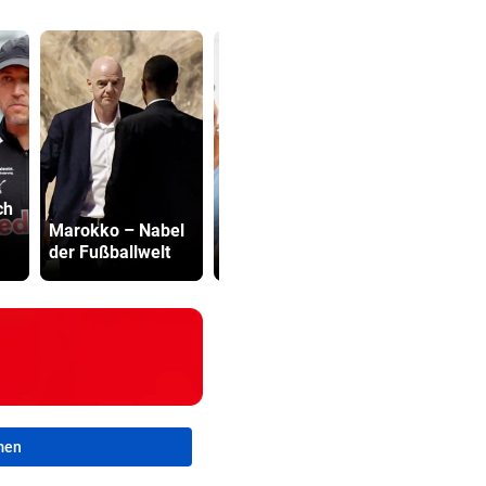
Minister pl
ch
Multiple Sklerose
noch stren
Marokko – Nabel
bei Kindern und
Regeln für 
der Fußballwelt
Jugendlichen
Scooter
men