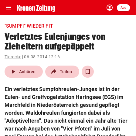
menu
account_circle
Navigation
Anmelden
Abo
close
Schließen
ein-/ausklappen
"SUMPFI" WIEDER FIT
Abonnieren
Verletztes Eulenjunges von
Zieheltern aufgepäppelt
account_circle
arrow_right
Anmelden
Tierecke
06.08.2014 12:16
pin_drop
arrow_right
Bundesland auswäh
Wien
play_arrow
Anhören
Teilen
bookmark
Merkliste
Ein verletztes Sumpfohreulen-Junges ist in der
Eulen- und Greifvogelstation Haringsee (EGS) im
Suchbegriff
Marchfeld in Niederösterreich gesund gepflegt
search
eingeben
worden. Waldohreulen fungierten dabei als
"Adoptiveltern". Das nicht einmal ein Jahr alte Tier
war nach Angaben von "Vier Pfoten" im Juli von