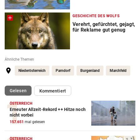
GESCHICHTE DES WOLFS
Verehrt, gefürchtet, gejagt,
für Reklame gut genug
Ähnliche Themen
Niederösterreich
Parndorf
Burgenland
Marchfeld
(ausgewählt)
Gelesen
Kommentiert
ÖSTERREICH
Erneuter Allzeit-Rekord ++ Hitze noch
nicht vorbei
157.651
mal gelesen
ÖSTERREICH