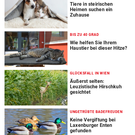
Tiere in steirischen
Heimen suchen ein
Zuhause
BIS ZU 40 GRAD
Wie helfen Sie Ihrem
Haustier bei dieser Hitze?
GLÜCKSFALL IN WIEN
Äußerst selten:
Leuzistische Hirschkuh
gesichtet
UNGETRÜBTE BADEFREUDEN
Keine Vergiftung bei
Laxenburger Enten
gefunden