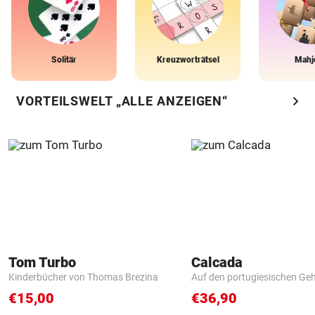
Solitär
Kreuzworträtsel
Mahj
chevron_right
VORTEILSWELT „ALLE ANZEIGEN“
Tom Turbo
Calcada
Kinderbücher von Thomas Brezina
Auf den portugiesischen G
€15,00
€36,90