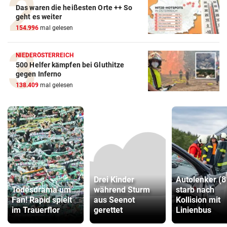
Das waren die heißesten Orte ++ So
geht es weiter
154.996
mal gelesen
NIEDERÖSTERREICH
500 Helfer kämpfen bei Gluthitze
gegen Inferno
138.409
mal gelesen
Drei Kinder
Autolenker (8
Todesdrama um
während Sturm
starb nach
Fan! Rapid spielt
aus Seenot
Kollision mit
im Trauerflor
gerettet
Linienbus