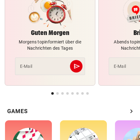
Guten Morgen
Br
Morgens topinformiert über die
Abends topin
Nachrichten des Tages
Nachrich
send
E-Mail
E-Mail
Abschicken
chevron_right
GAMES