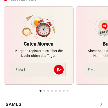
Guten Morgen
Br
Morgens topinformiert über die
Abends topin
Nachrichten des Tages
Nachrich
send
E-Mail
E-Mail
Abschicken
chevron_right
GAMES