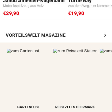
Janod Ameisen-Kugelbahn
Turtle Bay
Motorikspielzeug aus Holz
Aus dem Weg, hier kommen w
€29,90
€19,90
chevron_right
VORTEILSWELT MAGAZINE
GARTENLUST
REISEZEIT STEIERMARK