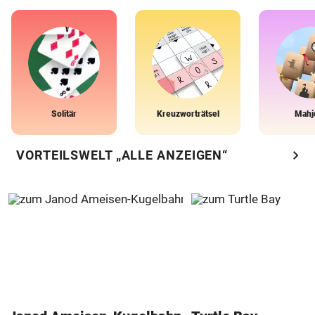
Solitär
Kreuzworträtsel
Mahj
chevron_right
VORTEILSWELT „ALLE ANZEIGEN“